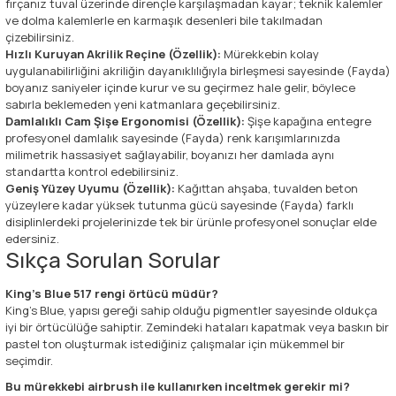
fırçanız tuval üzerinde dirençle karşılaşmadan kayar; teknik kalemler
ve dolma kalemlerle en karmaşık desenleri bile takılmadan
çizebilirsiniz.
Hızlı Kuruyan Akrilik Reçine (Özellik):
Mürekkebin kolay
uygulanabilirliğini akriliğin dayanıklılığıyla birleşmesi sayesinde (Fayda)
boyanız saniyeler içinde kurur ve su geçirmez hale gelir, böylece
sabırla beklemeden yeni katmanlara geçebilirsiniz.
Damlalıklı Cam Şişe Ergonomisi (Özellik):
Şişe kapağına entegre
profesyonel damlalık sayesinde (Fayda) renk karışımlarınızda
milimetrik hassasiyet sağlayabilir, boyanızı her damlada aynı
standartta kontrol edebilirsiniz.
Geniş Yüzey Uyumu (Özellik):
Kağıttan ahşaba, tuvalden beton
yüzeylere kadar yüksek tutunma gücü sayesinde (Fayda) farklı
disiplinlerdeki projelerinizde tek bir ürünle profesyonel sonuçlar elde
edersiniz.
Sıkça Sorulan Sorular
King's Blue 517 rengi örtücü müdür?
King's Blue, yapısı gereği sahip olduğu pigmentler sayesinde oldukça
iyi bir örtücülüğe sahiptir. Zemindeki hataları kapatmak veya baskın bir
pastel ton oluşturmak istediğiniz çalışmalar için mükemmel bir
seçimdir.
Bu mürekkebi airbrush ile kullanırken inceltmek gerekir mi?