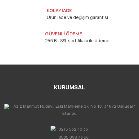
KOLAY İADE
Ürün iade ve değişim garantisi
GÜVENLİ ÖDEME
256 Bit SSL sertifikası ile ödeme
KURUMSAL
Aziz Mahmut Hüdayi, Eski Mahkeme Sk. No:10, 34672 Üsküdar/
İstanbul
0216 532 40 36
0505 098 73 56