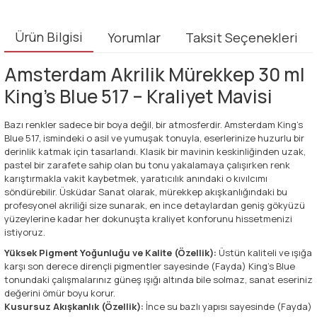
Ürün Bilgisi
Yorumlar
Taksit Seçenekleri
Amsterdam Akrilik Mürekkep 30 ml
King's Blue 517 – Kraliyet Mavisi
Bazı renkler sadece bir boya değil, bir atmosferdir. Amsterdam King's
Blue 517, ismindeki o asil ve yumuşak tonuyla, eserlerinize huzurlu bir
derinlik katmak için tasarlandı. Klasik bir mavinin keskinliğinden uzak,
pastel bir zarafete sahip olan bu tonu yakalamaya çalışırken renk
karıştırmakla vakit kaybetmek, yaratıcılık anındaki o kıvılcımı
söndürebilir. Üsküdar Sanat olarak, mürekkep akışkanlığındaki bu
profesyonel akriliği size sunarak, en ince detaylardan geniş gökyüzü
yüzeylerine kadar her dokunuşta kraliyet konforunu hissetmenizi
istiyoruz.
Yüksek Pigment Yoğunluğu ve Kalite (Özellik):
Üstün kaliteli ve ışığa
karşı son derece dirençli pigmentler sayesinde (Fayda) King's Blue
tonundaki çalışmalarınız güneş ışığı altında bile solmaz, sanat eseriniz
değerini ömür boyu korur.
Kusursuz Akışkanlık (Özellik):
İnce su bazlı yapısı sayesinde (Fayda)