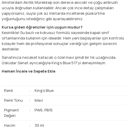
Amsterdam Akrilik Mürekkep son derece akıcıdır ve çoğu airbrush
ucuyla doğrudan kullanılabilir. Ancak çok ince detay çalışmaları
yapıyorsanız, suyla çok az miktarda incelterek püskürtme
yoğunluğunu istediğiniz gibi ayarlayabilirsiniz.
Kursa giden öğrenciler için uygun mudur?
Kesinlikle! Su bazlı ve kokusuz formülü sayesinde kapalı sınıf
ortamlarında kullanım için idealdir. Hem yeni başlayanlar için kontrolü
kolaydır hem de profesyonel sonuçlar verdiği için gelişim sürecini
destekler.
Sanatınıza nezaket katacak o özel mavi şimdi bir tık uzağınızda.
Üsküdar Sanat ayrıcalığıyla King's Blue 517'yi deneyimleyin.
Hemen İncele ve Sepete Ekle
Renk
:
King's Blue
Renk Tonu
:
Mavi
Pigment
:
PW6, PB15
Değeri
Hacim
:
30 ml