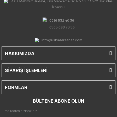
Aziz Mahmut Hüdayi, Eski Mahkeme Sk. No:10, 34672 Üsküdar/
İstanbul
0216 532 40 36
0505 098 73 56
info@uskudarsanat.com
HAKKIMIZDA
SİPARİŞ İŞLEMLERİ
FORMLAR
BÜLTENE ABONE OLUN