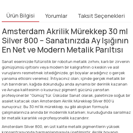
Ürün Bilgisi
Yorumlar
Taksit Seçenekleri
Amsterdam Akrilik Mürekkep 30 ml
Silver 800 – Sanatınızda Ay Işığının
En Net ve Modern Metalik Parıltısı
Sanat eserinizde fütüristik bir robotun metalik zırhını, karlı bir zirvenin
gümüşümsü ışıltısını veya modern bir kaligrafinin o keskin ve asil
vuruşlarını resmetmek istediğinizde, gri boyalar aradığınız o gerçek
yansıma etkisini veremez. İhtiyacınız olan; içinde gerçek metalik bir
ruh barındıran, kağıda dokunduğu anda aynamsı bir derinlik kazanan
ve Avrupa kalitesinin o kusursuz pigment gücünü yansıtan
profesyonel bir "Gümüş"tür. Üsküdar Sanat olarak, paletinize soğuk bir
asalet katacak olan Amsterdam Akrilik Mürekkep Silver 800’ü
sunuyoruz. Bu 30 ml’lik mürekkep, su gibi akışkan formuyla
çalışmalarınıza anında bir modernlik katarken; kuruduğunda sarsılmaz
bir metalik kararlılık ve profesyonellik kazandırır.
Amsterdam Silver 800, en üst kalite metalik pigmentlerin yüksek
konsantrasyonda harmanlanmasıyla üretilmiştir. Akrilik boyanın