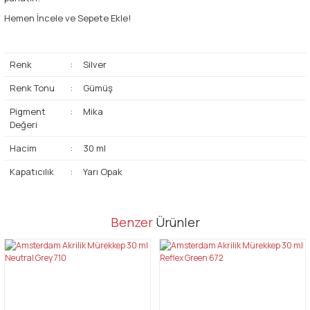
Hemen İncele ve Sepete Ekle!
Renk
:
Silver
Renk Tonu
:
Gümüş
Pigment
:
Mika
Değeri
Hacim
:
30 ml
Kapatıcılık
:
Yarı Opak
Bu ürünün fiyat bilgisi, resim, ürün açıklamalarında ve diğer
Benzer
Ürünler
konularda yetersiz gördüğünüz noktaları öneri formunu kullanarak
Bu ürüne ilk yorumu siz yapın!
tarafımıza iletebilirsiniz.
Görüş ve önerileriniz için teşekkür ederiz.
Yorum Yaz
Ürün resmi kalitesiz, bozuk veya görüntülenemiyor.