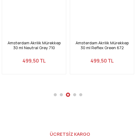
Ürün açıklamasında eksik bilgiler bulunuyor.
Ürün bilgilerinde hatalar bulunuyor.
Ürün fiyatı diğer sitelerden daha pahalı.
Bu ürüne benzer farklı alternatifler olmalı.
msterdam Akrilik Mürekkep
Amsterdam Akrilik Mürekkep
A
30 ml Reflex Green 672
30 ml Turquoise Green 661
499,50 TL
499,50 TL
Gönder
ÜCRETSİZ KARGO