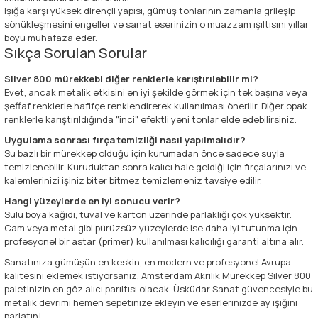
Işığa karşı yüksek dirençli yapısı, gümüş tonlarının zamanla grileşip
sönükleşmesini engeller ve sanat eserinizin o muazzam ışıltısını yıllar
boyu muhafaza eder.
Sıkça Sorulan Sorular
Silver 800 mürekkebi diğer renklerle karıştırılabilir mi?
Evet, ancak metalik etkisini en iyi şekilde görmek için tek başına veya
şeffaf renklerle hafifçe renklendirerek kullanılması önerilir. Diğer opak
renklerle karıştırıldığında "inci" efektli yeni tonlar elde edebilirsiniz.
Uygulama sonrası fırça temizliği nasıl yapılmalıdır?
Su bazlı bir mürekkep olduğu için kurumadan önce sadece suyla
temizlenebilir. Kuruduktan sonra kalıcı hale geldiği için fırçalarınızı ve
kalemlerinizi işiniz biter bitmez temizlemeniz tavsiye edilir.
Hangi yüzeylerde en iyi sonucu verir?
Sulu boya kağıdı, tuval ve karton üzerinde parlaklığı çok yüksektir.
Cam veya metal gibi pürüzsüz yüzeylerde ise daha iyi tutunma için
profesyonel bir astar (primer) kullanılması kalıcılığı garanti altına alır.
Sanatınıza gümüşün en keskin, en modern ve profesyonel Avrupa
kalitesini eklemek istiyorsanız, Amsterdam Akrilik Mürekkep Silver 800
paletinizin en göz alıcı parıltısı olacak. Üsküdar Sanat güvencesiyle bu
metalik devrimi hemen sepetinize ekleyin ve eserlerinizde ay ışığını
parlatın!