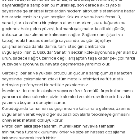
dayanıklılığına sahip olan bu mürekkep, son derece akıcı yapısı
sayesinde geleneksel fırçalardan modern airbrush sistemlerine kadar
her araçla eşsiz bir uyum sergiler. Kokusuz ve su bazlı formülü,
sanatçılara konforlu bir çalışma alanı sunarken; kuruduğunda su
geçirmez hale gelen yüzeyi, katmanlı çalışmalarda alttaki gümüş
dokusunun bozulmadan kalmasını sağlar. Sağlam cam şişesi ve
kapağındaki hassas damlalığı sayesinde, bu gümüş ışıltıyı
çalışmalarınıza damla damla, tam istediğiniz miktarda
uygulayabilirsiniz. Üsküdar Sanat’ın seçkin koleksiyonunda yer alan bu
ürün, sadece kağıt üzerinde değil, ahşaptan taşa kadar pek çok farklı
yüzeyde vizyonunuzu hayata geçirmenize yardımcı olur.
Gerçekçi, parlak ve yüksek örtücülük gücüne sahip gümüş karakteri
sayesinde, çalışmalarınızdaki tüm metalik efektleri ve fütüristik
detayları profesyonel bir netlikle yakalarsınız.
İnanılmaz derecede akışkan yapısı ve özel formülü; fırça kullanımının
yanı sıra dolma kalemler, çizim kalemleri ve airbrush ile kesintisiz bir
yazım ve boyama deneyimi sunar.
Kuruduğunda tamamen su geçirmez ve kalıcı hale gelmesi, üzerine
uygulanan vernik veya diğer su bazlı boyalarla tepkimeye girmesini
önleyerek metalik dokuyu korur.
Pratik damlalıklı şişe tasarımı, mürekkebin havayla temasını
minimumda tutarak kurumayı önler ve size en hassas dozajlama
imkanını sunarak israfı bitirir.