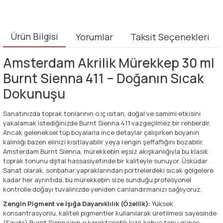
Ürün Bilgisi
Yorumlar
Taksit Seçenekleri
Amsterdam Akrilik Mürekkep 30 ml
Burnt Sienna 411 – Doğanın Sıcak
Dokunuşu
Sanatınızda toprak tonlarının o iç ısıtan, doğal ve samimi etkisini
yakalamak istediğinizde Burnt Sienna 411 vazgeçilmez bir rehberdir.
Ancak geleneksel tüp boyalarla ince detaylar çalışırken boyanın
kalınlığı bazen elinizi kısıtlayabilir veya rengin şeffaflığını bozabilir.
Amsterdam Burnt Sienna, mürekkebin eşsiz akışkanlığıyla bu klasik
toprak tonunu dijital hassasiyetinde bir kaliteyle sunuyor. Üsküdar
Sanat olarak, sonbahar yapraklarından portrelerdeki sıcak gölgelere
kadar her ayrıntıda, bu mürekkebin size sunduğu profesyonel
kontrolle doğayı tuvalinizde yeniden canlandırmanızı sağlıyoruz.
Zengin Pigment ve Işığa Dayanıklılık (Özellik):
Yüksek
konsantrasyonlu, kaliteli pigmentler kullanılarak üretilmesi sayesinde
(Fayda) Burnt Sienna’nın o karakteristik kızıl-kahve tonu güneş