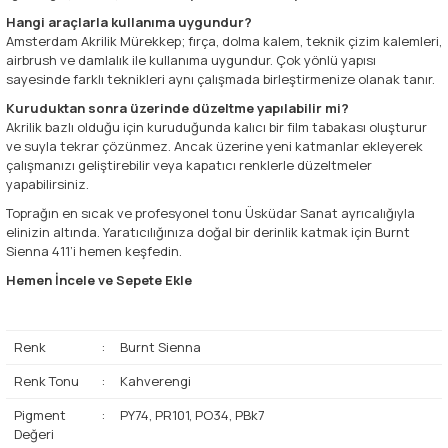
Hangi araçlarla kullanıma uygundur?
Amsterdam Akrilik Mürekkep; fırça, dolma kalem, teknik çizim kalemleri,
airbrush ve damlalık ile kullanıma uygundur. Çok yönlü yapısı
sayesinde farklı teknikleri aynı çalışmada birleştirmenize olanak tanır.
Kuruduktan sonra üzerinde düzeltme yapılabilir mi?
Akrilik bazlı olduğu için kuruduğunda kalıcı bir film tabakası oluşturur
ve suyla tekrar çözünmez. Ancak üzerine yeni katmanlar ekleyerek
çalışmanızı geliştirebilir veya kapatıcı renklerle düzeltmeler
yapabilirsiniz.
Toprağın en sıcak ve profesyonel tonu Üsküdar Sanat ayrıcalığıyla
elinizin altında. Yaratıcılığınıza doğal bir derinlik katmak için Burnt
Sienna 411’i hemen keşfedin.
Hemen İncele ve Sepete Ekle
Renk
:
Burnt Sienna
Renk Tonu
:
Kahverengi
Pigment
:
PY74, PR101, PO34, PBk7
Değeri