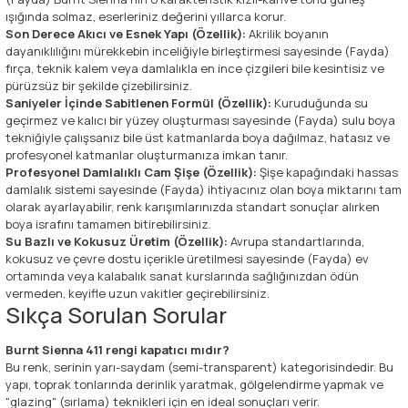
ışığında solmaz, eserleriniz değerini yıllarca korur.
Son Derece Akıcı ve Esnek Yapı (Özellik):
Akrilik boyanın
dayanıklılığını mürekkebin inceliğiyle birleştirmesi sayesinde (Fayda)
fırça, teknik kalem veya damlalıkla en ince çizgileri bile kesintisiz ve
pürüzsüz bir şekilde çizebilirsiniz.
Saniyeler İçinde Sabitlenen Formül (Özellik):
Kuruduğunda su
geçirmez ve kalıcı bir yüzey oluşturması sayesinde (Fayda) sulu boya
tekniğiyle çalışsanız bile üst katmanlarda boya dağılmaz, hatasız ve
profesyonel katmanlar oluşturmanıza imkan tanır.
Profesyonel Damlalıklı Cam Şişe (Özellik):
Şişe kapağındaki hassas
damlalık sistemi sayesinde (Fayda) ihtiyacınız olan boya miktarını tam
olarak ayarlayabilir, renk karışımlarınızda standart sonuçlar alırken
boya israfını tamamen bitirebilirsiniz.
Su Bazlı ve Kokusuz Üretim (Özellik):
Avrupa standartlarında,
kokusuz ve çevre dostu içerikle üretilmesi sayesinde (Fayda) ev
ortamında veya kalabalık sanat kurslarında sağlığınızdan ödün
vermeden, keyifle uzun vakitler geçirebilirsiniz.
Sıkça Sorulan Sorular
Burnt Sienna 411 rengi kapatıcı mıdır?
Bu renk, serinin yarı-saydam (semi-transparent) kategorisindedir. Bu
yapı, toprak tonlarında derinlik yaratmak, gölgelendirme yapmak ve
"glazing" (sırlama) teknikleri için en ideal sonuçları verir.