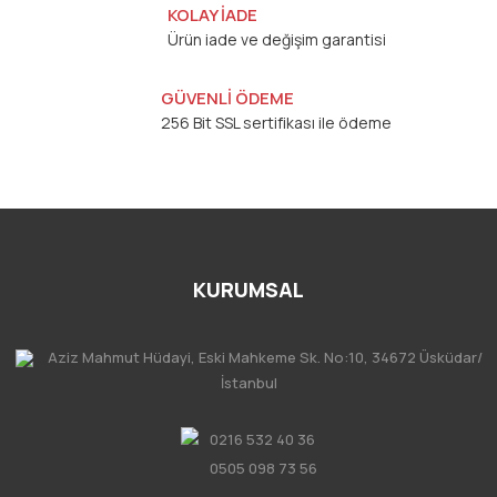
KOLAY İADE
Ürün iade ve değişim garantisi
GÜVENLİ ÖDEME
256 Bit SSL sertifikası ile ödeme
KURUMSAL
Aziz Mahmut Hüdayi, Eski Mahkeme Sk. No:10, 34672 Üsküdar/
İstanbul
0216 532 40 36
0505 098 73 56