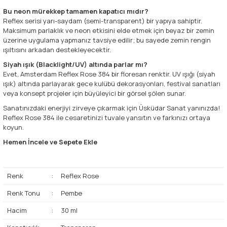
Bu neon mürekkep tamamen kapatıcı mıdır?
Reflex serisi yarı-saydam (semi-transparent) bir yapıya sahiptir.
Maksimum parlaklık ve neon etkisini elde etmek için beyaz bir zemin
üzerine uygulama yapmanız tavsiye edilir; bu sayede zemin rengin
ışıltısını arkadan destekleyecektir.
Siyah ışık (Blacklight/UV) altında parlar mı?
Evet, Amsterdam Reflex Rose 384 bir floresan renktir. UV ışığı (siyah
ışık) altında parlayarak gece kulübü dekorasyonları, festival sanatları
veya konsept projeler için büyüleyici bir görsel şölen sunar.
Sanatınızdaki enerjiyi zirveye çıkarmak için Üsküdar Sanat yanınızda!
Reflex Rose 384 ile cesaretinizi tuvale yansıtın ve farkınızı ortaya
koyun.
Hemen İncele ve Sepete Ekle
Renk
:
Reflex Rose
Renk Tonu
:
Pembe
Hacim
:
30 ml