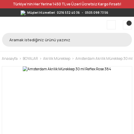
Türkiye’nin Her Yerine 1450 TL ve Üzeri Ücretsiz Kargo Fırsatı!
Müşteri Hizmetleri
0216 532 40 36
-
0505 098 73 56
Anasayfa
BOYALAR
Akrilik Mürekkep
Amsterdam Akrilik Mürekkep 30 ml