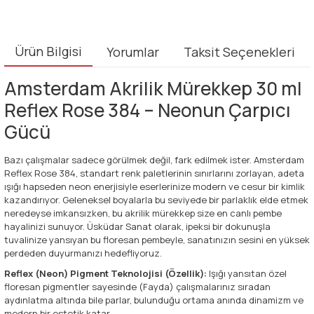
Ürün Bilgisi
Yorumlar
Taksit Seçenekleri
Amsterdam Akrilik Mürekkep 30 ml
Reflex Rose 384 – Neonun Çarpıcı
Gücü
Bazı çalışmalar sadece görülmek değil, fark edilmek ister. Amsterdam
Reflex Rose 384, standart renk paletlerinin sınırlarını zorlayan, adeta
ışığı hapseden neon enerjisiyle eserlerinize modern ve cesur bir kimlik
kazandırıyor. Geleneksel boyalarla bu seviyede bir parlaklık elde etmek
neredeyse imkansızken, bu akrilik mürekkep size en canlı pembe
hayalinizi sunuyor. Üsküdar Sanat olarak, ipeksi bir dokunuşla
tuvalinize yansıyan bu floresan pembeyle, sanatınızın sesini en yüksek
perdeden duyurmanızı hedefliyoruz.
Reflex (Neon) Pigment Teknolojisi (Özellik):
Işığı yansıtan özel
floresan pigmentler sayesinde (Fayda) çalışmalarınız sıradan
aydınlatma altında bile parlar, bulunduğu ortama anında dinamizm ve
modern bir estetik katar.