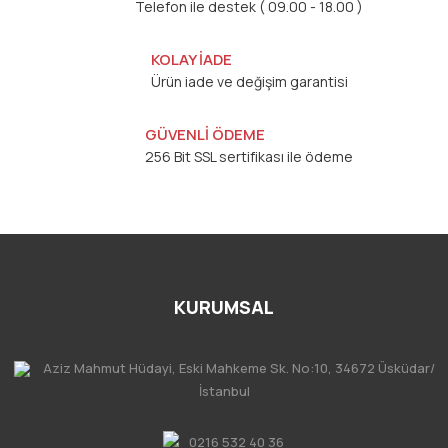
Telefon ile destek ( 09.00 - 18.00 )
KOLAY İADE
Ürün iade ve değişim garantisi
GÜVENLİ ÖDEME
256 Bit SSL sertifikası ile ödeme
KURUMSAL
Aziz Mahmut Hüdayi, Eski Mahkeme Sk. No:10, 34672 Üsküdar/
İstanbul
0216 532 40 36