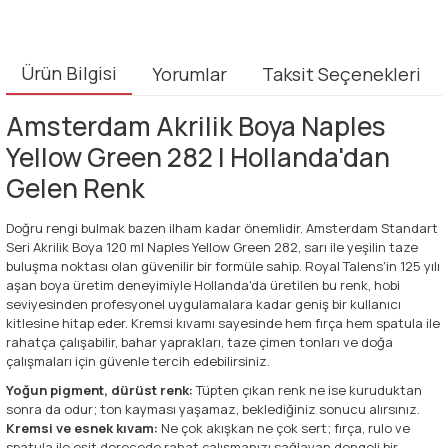
Ürün Bilgisi
Yorumlar
Taksit Seçenekleri
Amsterdam Akrilik Boya Naples
Yellow Green 282 | Hollanda'dan
Gelen Renk
Doğru rengi bulmak bazen ilham kadar önemlidir. Amsterdam Standart
Seri Akrilik Boya 120 ml Naples Yellow Green 282, sarı ile yeşilin taze
buluşma noktası olan güvenilir bir formüle sahip. Royal Talens'in 125 yılı
aşan boya üretim deneyimiyle Hollanda'da üretilen bu renk, hobi
seviyesinden profesyonel uygulamalara kadar geniş bir kullanıcı
kitlesine hitap eder. Kremsi kıvamı sayesinde hem fırça hem spatula ile
rahatça çalışabilir, bahar yaprakları, taze çimen tonları ve doğa
çalışmaları için güvenle tercih edebilirsiniz.
Yoğun pigment, dürüst renk:
Tüpten çıkan renk ne ise kuruduktan
sonra da odur; ton kayması yaşamaz, beklediğiniz sonucu alırsınız.
Kremsi ve esnek kıvam:
Ne çok akışkan ne çok sert; fırça, rulo ve
spatula ile eşit derecede rahat çalışmanızı sağlayan dengeli bir