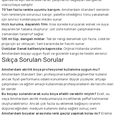
viskoziteye sahiptir.
70'ten fazla renkle uyumlu karışım:
Amsterdam standart serisinin
tüm renkleriyle sorunsuz karışır; palette istediğiniz tonu yakalamak
için sınırsız kombinasyon imkânı sunar.
Hızlı kuruma, dayanıklı film:
Kısa sürede kuruyarak esnek ve suya
dayanıklı bir tabaka oluşturur; üst üste katman çalışmalarında
zamandan tasarruf sağlar.
120 ml tüp, dengeli miktar:
Tek bir rengi denemek için fazla, ciddi bir
proje için az olmayan; tam kararında bir hacim sunar.
Üsküdar Sanat kalitesiyle kapınızda:
Orijinal Hollanda üretimi
Amsterdam boyayı uygun fiyat ve güvenilir kargo ile teslim alırsınız.
Sıkça Sorulan Sorular
Amsterdam akrilik boya profesyonel kullanıma uygun mu?
Amsterdam Standart Seri, profesyonel kalitede pigmentler kullanır
ancak fiyat-performans odaklı konumlanır. Büyük yüzeyler, altyapı
çalışmaları ve eğitim amaçlı kullanımda profesyonellerin de tercihi olan
bir seridir.
Bu boyayı sulandırarak sulu boya efekti verebilir miyim?
Evet, su
veya Amsterdam akrilik medyumlarıyla inceltilerek şeffaf katmanlar
oluşturabilirsiniz. Ancak çok fazla su eklemek bağlayıcı oranını
düşüreceğinden, medyum kullanımı daha sağlıklı sonuç verir.
Amsterdam boyalar arasında renk geçişi yapmak kolay mı?
Kremsi