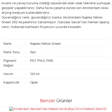
kıvamı ve yavaş kuruma özelliği sayesinde ıslak-ıslak teknikle yumuşak
geçişler yapabilirsiniz. Daha fazla çalışma süresi için Amsterdam slow-
drying medyum kullanabilirsiniz.
Güvendiğiniz renk, güvendiğiniz marka. Amsterdam Naples Yellow
Green 282 ile paletinizi tamamlayın. Üsküdar Sanat'tan hemen sipariş
verin, Hollanda kalitesini fırçanızın ucunda hissedin.
Renk
:
Naples Yellow Green
Renk Tonu
:
Sarı
Pigment
:
PG7, PY42, PW6
Değeri
Hacim
:
120 ml
Kapatıcılık
:
Opak
Bu ürünün fiyat bilgisi, resim, ürün açıklamalarında ve diğer
Benzer
Ürünler
konularda yetersiz gördüğünüz noktaları öneri formunu kullanarak
Bu ürüne ilk yorumu siz yapın!
tarafımıza iletebilirsiniz.