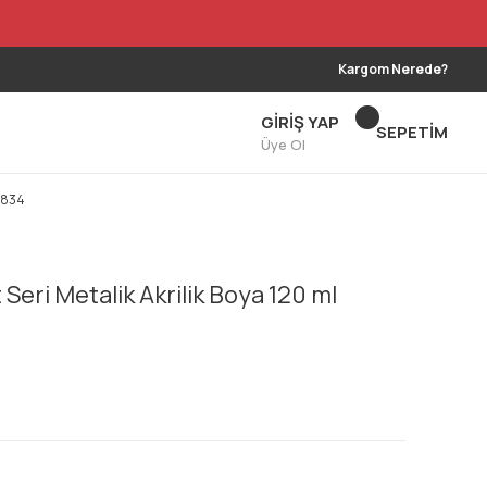
Kargom Nerede?
GİRİŞ YAP
SEPETİM
Üye Ol
e 834
eri Metalik Akrilik Boya 120 ml