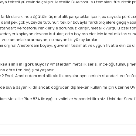
veya tekstil yüzeyinde çalışın; Metallic Blue tonu su temaları, fütüristik p
arklı olarak ince öğütülmüş metalik parçacıklar içerir, bu sayede pürüzsüz
dahil pek çok yüzeyde tutunur; tek bir boyayla farklı projelere geçiş yapab
andart ve fosforlu renkleriyle sorunsuz karışır, metalik vurgulu özel to
ede yer kaplayan devasa kutular; orta boy projeler için ideal miktarı suna
ve zamanla kararmayan, solmayan bir yüzey bırakır.
i orijinal Amsterdam boyayı, güvenilir teslimat ve uygun fiyatla elinize ul
oksa simli mi görünüyor?
Amsterdam metalik serisi, ince öğütülmüş metal
ısına göre ton değişimi yaşanır.
im?
Evet, Amsterdam metalik akrilik boyalar aynı serinin standart ve fosfo
de suya dayanıklıdır ancak doğrudan dış mekân kullanımı için üzerine UV 
 Metallic Blue 834 ile ışığı tuvalinize hapsedebilirsiniz. Üsküdar Sanat't