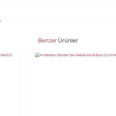
n
er konularda yetersiz gördüğünüz noktaları öneri formunu kullanarak tarafı
Benzer
Ürünler
Bu ürüne ilk yorumu siz yapın!
Yorum Yaz