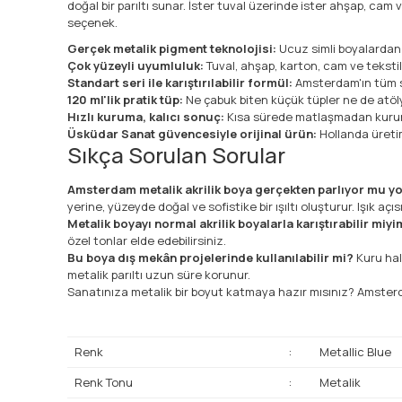
doğal bir parıltı sunar. İster tuval üzerinde ister ahşap, cam 
seçenek.
Gerçek metalik pigment teknolojisi:
Ucuz simli boyalardan f
Çok yüzeyli uyumluluk:
Tuval, ahşap, karton, cam ve tekstil 
Standart seri ile karıştırılabilir formül:
Amsterdam'ın tüm st
120 ml'lik pratik tüp:
Ne çabuk biten küçük tüpler ne de atöly
Hızlı kuruma, kalıcı sonuç:
Kısa sürede matlaşmadan kurur 
Üsküdar Sanat güvencesiyle orijinal ürün:
Hollanda üretim
Sıkça Sorulan Sorular
Amsterdam metalik akrilik boya gerçekten parlıyor mu y
yerine, yüzeyde doğal ve sofistike bir ışıltı oluşturur. Işık aç
Metalik boyayı normal akrilik boyalarla karıştırabilir miy
özel tonlar elde edebilirsiniz.
Bu boya dış mekân projelerinde kullanılabilir mi?
Kuru hal
metalik parıltı uzun süre korunur.
Sanatınıza metalik bir boyut katmaya hazır mısınız? Amsterdam
Renk
:
Metallic Blue
Renk Tonu
:
Metalik