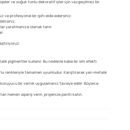
rojeler ve soğuk tonlu dekoratif işler için vazgeçilmez bir
 ve profesyonel bir ışıltı elde edersiniz.
ilirsiniz.
nlar yaratmanıza olanak tanır.
r.
aştırıyoruz.
ik pigmentler kullanır. Bu nedenle kaba bir sim efekti
rlu renkleriyle tamamen uyumludur. Karıştırarak yarı-metalik
koruyucu bir vernik uygulamanız tavsiye edilir. Böylece
an hemen sipariş verin, projenize parıltı katın.