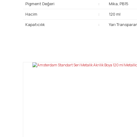
Pigment Değeri
:
Mika, PB15
Hacim
:
120 ml
Kapatıcılık
:
Yarı Transpara
Bu ürünün fiyat bilgisi, resim, ürün açıklamalarında ve diğ
Görüş ve önerileriniz için teşekkür ederiz.
Ürün resmi kalitesiz, bozuk veya görüntülenemiyor.
Ürün açıklamasında eksik bilgiler bulunuyor.
Ürün bilgilerinde hatalar bulunuyor.
Ürün fiyatı diğer sitelerden daha pahalı.
Bu ürüne benzer farklı alternatifler olmalı.