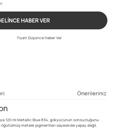
!!
ELİNCE HABER VER
t
Fiyatı Düşünce Haber Ver
ri
Önerileriniz
Ton
k Boya 120 ml Metallic Blue 834, gökyüzünün sonsuzluğunu
nce öğütülmüş metalik pigmentleri sayesinde yapay değil,