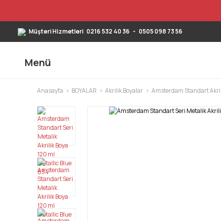
Müşteri Hizmetleri
0216 532 40 36
-
0505 098 73 56
Menü
Anasayfa
BOYALAR
Akrilik Boyalar
Amsterdam Standart Akril