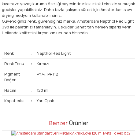
kıvamı ve yavaş kuruma özelliği sayesinde ıslak-ıslak teknikle yumuşak
geçişler yapabilirsiniz. Daha fazla çalışma süresi için Amsterdam slow-
drying medyum kullanabilirsiniz.
Güvendiğiniz renk, güvendiğiniz marka. Amsterdam Napthol Red Light
398 ile paletinizi tamamlayın. Üsküdar Sanat'tan hemen sipariş verin,
Hollanda kalitesini fırçanızın ucunda hissedin.
Renk
:
Napthol Red Light
Renk Tonu
:
Kırmızı
Pigment
:
PY74, PR112
Değeri
Hacim
:
120 ml
Kapatıcılık
:
Yarı Opak
Bu ürünün fiyat bilgisi, resim, ürün açıklamalarında ve diğer
Benzer
Ürünler
konularda yetersiz gördüğünüz noktaları öneri formunu kullanarak
Bu ürüne ilk yorumu siz yapın!
tarafımıza iletebilirsiniz.