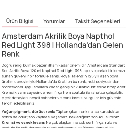
Ürün Bilgisi
Yorumlar
Taksit Seçenekleri
Amsterdam Akrilik Boya Napthol
Red Light 398 | Hollanda'dan Gelen
Renk
Doğru rengi bulmak bazen ilham kadar önemlidir. Amsterdam Standart
Seri Akrilik Boya 120 ml Napthol Red Light 398, açık ve parlak bir kırmızı
sunan güvenilir bir formüle sahip. Royal Talens'in 125 yılı aşan boya
üretim deneyimiyle Hollanda'da üretilen bu renk, hobi seviyesinden
profesyonel uygulamalara kadar geniş bir kullanıcı kitlesine hitap eder.
Kremsi kıvamı sayesinde hem fırça hem spatula ile rahatça çalışabilir,
çiçek detayları, neşeli sahneler ve canlı kırmızı vurgular için güvenle
tercih edebilirsiniz.
Yoğun pigment, dürüst renk:
Tüpten çıkan renk ne ise kuruduktan
sonra da odur; ton kayması yaşamaz, beklediğiniz sonucu alırsınız.
Kremsi ve esnek kıvam:
Ne çok akışkan ne çok sert; fırça, rulo ve
spatula ile eşit derecede rahat çalışmanızı sağlayan dengeli bir