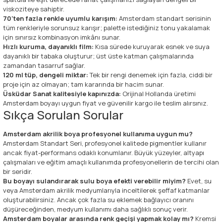
viskoziteye sahiptir.
70'ten fazla renkle uyumlu karışım:
Amsterdam standart serisinin
tüm renkleriyle sorunsuz karışır; palette istediğiniz tonu yakalamak
için sınırsız kombinasyon imkânı sunar.
Hızlı kuruma, dayanıklı film:
Kısa sürede kuruyarak esnek ve suya
dayanıklı bir tabaka oluşturur; üst üste katman çalışmalarında
zamandan tasarruf sağlar.
120 ml tüp, dengeli miktar:
Tek bir rengi denemek için fazla, ciddi bir
proje için az olmayan; tam kararında bir hacim sunar.
Üsküdar Sanat kalitesiyle kapınızda:
Orijinal Hollanda üretimi
Amsterdam boyayı uygun fiyat ve güvenilir kargo ile teslim alırsınız.
Sıkça Sorulan Sorular
Amsterdam akrilik boya profesyonel kullanıma uygun mu?
Amsterdam Standart Seri, profesyonel kalitede pigmentler kullanır
ancak fiyat-performans odaklı konumlanır. Büyük yüzeyler, altyapı
çalışmaları ve eğitim amaçlı kullanımda profesyonellerin de tercihi olan
bir seridir.
Bu boyayı sulandırarak sulu boya efekti verebilir miyim?
Evet, su
veya Amsterdam akrilik medyumlarıyla inceltilerek şeffaf katmanlar
oluşturabilirsiniz. Ancak çok fazla su eklemek bağlayıcı oranını
düşüreceğinden, medyum kullanımı daha sağlıklı sonuç verir.
Amsterdam boyalar arasında renk geçişi yapmak kolay mı?
Kremsi