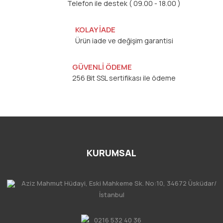
Telefon ile destek ( 09.00 - 18.00 )
KOLAY İADE
Ürün iade ve değişim garantisi
GÜVENLİ ÖDEME
256 Bit SSL sertifikası ile ödeme
KURUMSAL
Aziz Mahmut Hüdayi, Eski Mahkeme Sk. No:10, 34672 Üsküdar/
İstanbul
0216 532 40 36