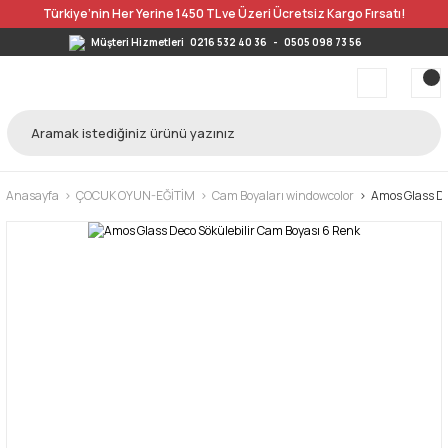
Türkiye’nin Her Yerine 1450 TL ve Üzeri Ücretsiz Kargo Fırsatı!
Müşteri Hizmetleri
0216 532 40 36
-
0505 098 73 56
Anasayfa
ÇOCUK OYUN-EĞİTİM
Cam Boyaları windowcolor
Amos Glass De