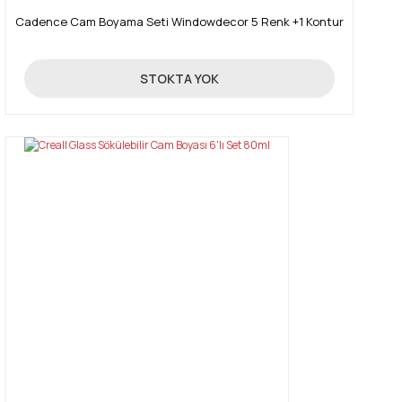
Cadence Cam Boyama Seti Windowdecor 5 Renk +1 Kontur
19,26 TL
STOKTA YOK