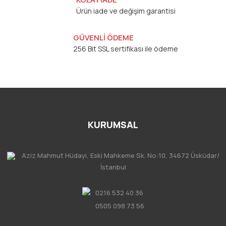
Ürün iade ve değişim garantisi
GÜVENLİ ÖDEME
256 Bit SSL sertifikası ile ödeme
KURUMSAL
Aziz Mahmut Hüdayi, Eski Mahkeme Sk. No:10, 34672 Üsküdar/
İstanbul
0216 532 40 36
0505 098 73 56