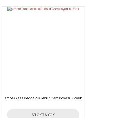
Amos Glass Deco Sökülebilir Cam Boyası 6 Renk
95,00 TL
STOKTA YOK