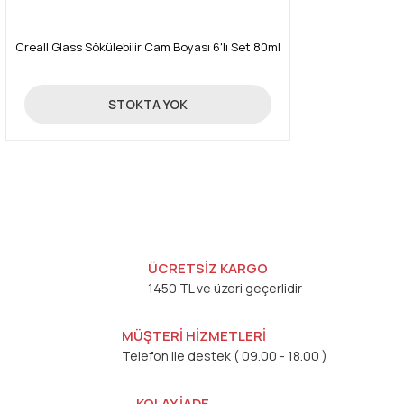
Creall Glass Sökülebilir Cam Boyası 6'lı Set 80ml
255,00 TL
STOKTA YOK
ÜCRETSİZ KARGO
1450 TL ve üzeri geçerlidir
MÜŞTERİ HİZMETLERİ
Telefon ile destek ( 09.00 - 18.00 )
KOLAY İADE