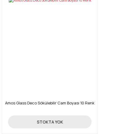
Amos Glass Deco Sökülebilir Cam Boyası 10 Renk
59,00 TL
STOKTA YOK