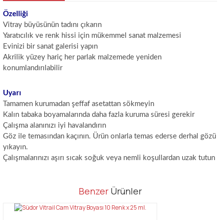
Özelliği
Vitray büyüsünün tadını çıkarın
Yaratıcılık ve renk hissi için mükemmel sanat malzemesi
Evinizi bir sanat galerisi yapın
Akrilik yüzey hariç her parlak malzemede yeniden
konumlandırılabilir
Uyarı
Tamamen kurumadan şeffaf asetattan sökmeyin
Kalın tabaka boyamalarında daha fazla kuruma süresi gerekir
Çalışma alanınızı iyi havalandırın
Göz ile temasından kaçının. Ürün onlarla temas ederse derhal gözü
yıkayın.
Çalışmalarınızı aşırı sıcak soğuk veya nemli koşullardan uzak tutun
Bu ürünün fiyat bilgisi, resim, ürün açıklamalarında ve diğer
Benzer
Ürünler
konularda yetersiz gördüğünüz noktaları öneri formunu kullanarak
Bu ürüne ilk yorumu siz yapın!
tarafımıza iletebilirsiniz.
Görüş ve önerileriniz için teşekkür ederiz.