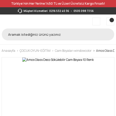
Türkiye’nin Her Yerine 1450 TL ve Üzeri Ücretsiz Kargo Fırsatı!
Müşteri Hizmetleri
0216 532 40 36
-
0505 098 73 56
Anasayfa
ÇOCUK OYUN-EĞİTİM
Cam Boyaları windowcolor
Amos Glass De