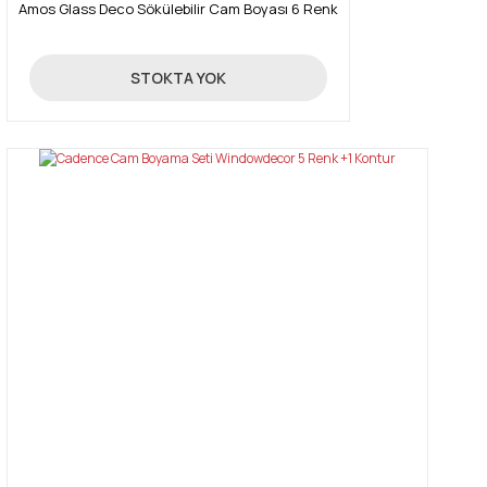
Amos Glass Deco Sökülebilir Cam Boyası 6 Renk
95,00 TL
STOKTA YOK