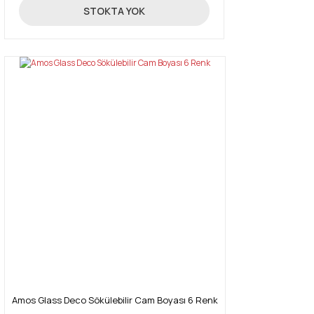
519,00 TL
STOKTA YOK
Amos Glass Deco Sökülebilir Cam Boyası 6 Renk