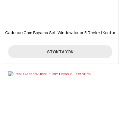
Cadence Cam Boyama Seti Windowdecor 5 Renk +1 Kontur
19,26 TL
STOKTA YOK