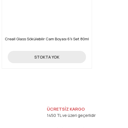
Creall Glass Sökülebilir Cam Boyası 6'lı Set 80ml
255,00 TL
STOKTA YOK
ÜCRETSİZ KARGO
1450 TL ve üzeri geçerlidir