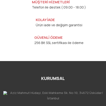
MÜŞTERİ HİZMETLERİ
Telefon ile destek ( 09.00 - 18.00 )
KOLAY İADE
Ürün iade ve değişim garantisi
GÜVENLİ ÖDEME
256 Bit SSL sertifikası ile ödeme
KURUMSAL
Aziz Mahmut Hüdayi, Eski Mahkeme Sk. No:10, 34672 Üsküdar/
İstanbul