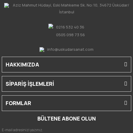
Aziz Mahmut Hüdayi, Eski Mahkeme Sk. No:10, 34672 Üsküdar/
İstanbul
0216 532 40 36
0505 098 73 56
info@uskudarsanat.com
HAKKIMIZDA
SİPARİŞ İŞLEMLERİ
FORMLAR
BÜLTENE ABONE OLUN