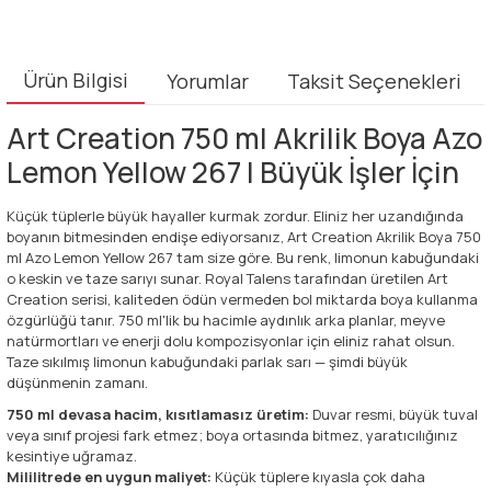
Ürün Bilgisi
Yorumlar
Taksit Seçenekleri
Art Creation 750 ml Akrilik Boya Azo
Lemon Yellow 267 | Büyük İşler İçin
Küçük tüplerle büyük hayaller kurmak zordur. Eliniz her uzandığında
boyanın bitmesinden endişe ediyorsanız, Art Creation Akrilik Boya 750
ml Azo Lemon Yellow 267 tam size göre. Bu renk, limonun kabuğundaki
o keskin ve taze sarıyı sunar. Royal Talens tarafından üretilen Art
Creation serisi, kaliteden ödün vermeden bol miktarda boya kullanma
özgürlüğü tanır. 750 ml'lik bu hacimle aydınlık arka planlar, meyve
natürmortları ve enerji dolu kompozisyonlar için eliniz rahat olsun.
Taze sıkılmış limonun kabuğundaki parlak sarı — şimdi büyük
düşünmenin zamanı.
750 ml devasa hacim, kısıtlamasız üretim:
Duvar resmi, büyük tuval
veya sınıf projesi fark etmez; boya ortasında bitmez, yaratıcılığınız
kesintiye uğramaz.
Mililitrede en uygun maliyet:
Küçük tüplere kıyasla çok daha