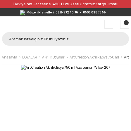
Türkiye’nin Her Yerine 1450 TL ve Üzeri Ücretsiz Kargo Fırsatı!
Müşteri Hizmetleri
0216 532 40 36
-
0505 098 73 56
Anasayfa
BOYALAR
Akrilik Boyalar
Art Creation Akrilik Boya 750 ml
Art 