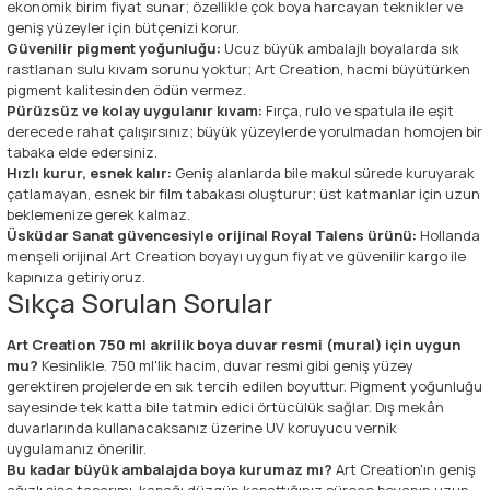
ekonomik birim fiyat sunar; özellikle çok boya harcayan teknikler ve
geniş yüzeyler için bütçenizi korur.
Güvenilir pigment yoğunluğu:
Ucuz büyük ambalajlı boyalarda sık
rastlanan sulu kıvam sorunu yoktur; Art Creation, hacmi büyütürken
pigment kalitesinden ödün vermez.
Pürüzsüz ve kolay uygulanır kıvam:
Fırça, rulo ve spatula ile eşit
derecede rahat çalışırsınız; büyük yüzeylerde yorulmadan homojen bir
tabaka elde edersiniz.
Hızlı kurur, esnek kalır:
Geniş alanlarda bile makul sürede kuruyarak
çatlamayan, esnek bir film tabakası oluşturur; üst katmanlar için uzun
beklemenize gerek kalmaz.
Üsküdar Sanat güvencesiyle orijinal Royal Talens ürünü:
Hollanda
menşeli orijinal Art Creation boyayı uygun fiyat ve güvenilir kargo ile
kapınıza getiriyoruz.
Sıkça Sorulan Sorular
Art Creation 750 ml akrilik boya duvar resmi (mural) için uygun
mu?
Kesinlikle. 750 ml'lik hacim, duvar resmi gibi geniş yüzey
gerektiren projelerde en sık tercih edilen boyuttur. Pigment yoğunluğu
sayesinde tek katta bile tatmin edici örtücülük sağlar. Dış mekân
duvarlarında kullanacaksanız üzerine UV koruyucu vernik
uygulamanız önerilir.
Bu kadar büyük ambalajda boya kurumaz mı?
Art Creation'ın geniş
ağızlı şişe tasarımı, kapağı düzgün kapattığınız sürece boyanın uzun