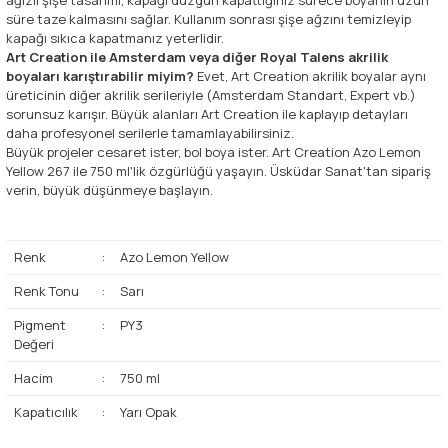
süre taze kalmasını sağlar. Kullanım sonrası şişe ağzını temizleyip
kapağı sıkıca kapatmanız yeterlidir.
Art Creation ile Amsterdam veya diğer Royal Talens akrilik
boyaları karıştırabilir miyim?
Evet, Art Creation akrilik boyalar aynı
üreticinin diğer akrilik serileriyle (Amsterdam Standart, Expert vb.)
sorunsuz karışır. Büyük alanları Art Creation ile kaplayıp detayları
daha profesyonel serilerle tamamlayabilirsiniz.
Büyük projeler cesaret ister, bol boya ister. Art Creation Azo Lemon
Yellow 267 ile 750 ml'lik özgürlüğü yaşayın. Üsküdar Sanat'tan sipariş
verin, büyük düşünmeye başlayın.
Renk
:
Azo Lemon Yellow
Renk Tonu
:
Sarı
Pigment
:
PY3
Değeri
Hacim
:
750 ml
Kapatıcılık
:
Yarı Opak