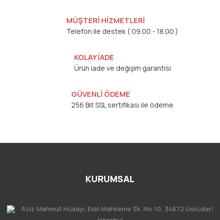
MÜŞTERİ HİZMETLERİ
Telefon ile destek ( 09.00 - 18.00 )
KOLAY İADE
Ürün iade ve değişim garantisi
GÜVENLİ ÖDEME
256 Bit SSL sertifikası ile ödeme
KURUMSAL
Aziz Mahmut Hüdayi, Eski Mahkeme Sk. No:10, 34672 Üsküdar/
İstanbul