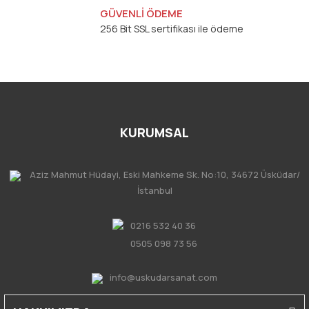
GÜVENLİ ÖDEME
256 Bit SSL sertifikası ile ödeme
KURUMSAL
Aziz Mahmut Hüdayi, Eski Mahkeme Sk. No:10, 34672 Üsküdar/
İstanbul
0216 532 40 36
0505 098 73 56
info@uskudarsanat.com