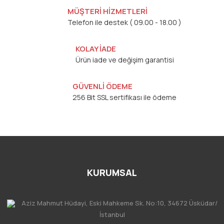
MÜŞTERİ HİZMETLERİ
Telefon ile destek ( 09.00 - 18.00 )
KOLAY İADE
Ürün iade ve değişim garantisi
GÜVENLİ ÖDEME
256 Bit SSL sertifikası ile ödeme
KURUMSAL
Aziz Mahmut Hüdayi, Eski Mahkeme Sk. No:10, 34672 Üsküdar/
İstanbul