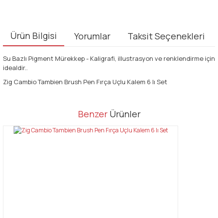
Ürün Bilgisi
Yorumlar
Taksit Seçenekleri
Su Bazlı Pigment Mürekkep - Kaligrafi, illustrasyon ve renklendirme için
idealdir..
Zig Cambio Tambien Brush Pen Fırça Uçlu Kalem 6 lı Set
Bu ürünün fiyat bilgisi, resim, ürün açıklamalarında ve diğer
Benzer
Ürünler
konularda yetersiz gördüğünüz noktaları öneri formunu kullanarak
Bu ürüne ilk yorumu siz yapın!
tarafımıza iletebilirsiniz.
Görüş ve önerileriniz için teşekkür ederiz.
Yorum Yaz
Ürün resmi kalitesiz, bozuk veya görüntülenemiyor.
Ürün açıklamasında eksik bilgiler bulunuyor.
Ürün bilgilerinde hatalar bulunuyor.
Ürün fiyatı diğer sitelerden daha pahalı.