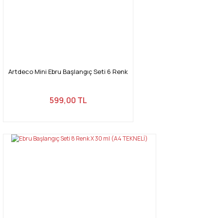
Ürün fiyatı diğer sitelerden daha pahalı.
Bu ürüne benzer farklı alternatifler olmalı.
Artdeco Mini Ebru Başlangıç Seti 6 Renk
Gönder
599,00 TL