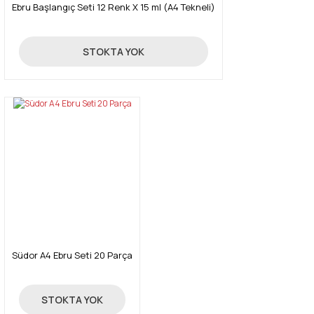
Ebru Başlangıç Seti 12 Renk X 15 ml (A4 Tekneli)
650,00 TL
STOKTA YOK
Südor A4 Ebru Seti 20 Parça
479,00 TL
STOKTA YOK