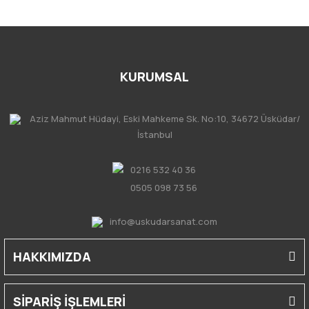
KURUMSAL
Aziz Mahmut Hüdayi, Eski Mahkeme Sk. No:10, 34672 Üsküdar/
İstanbul
0216 532 40 36
0505 098 73 56
info@uskudarsanat.com
HAKKIMIZDA
SİPARİŞ İŞLEMLERİ