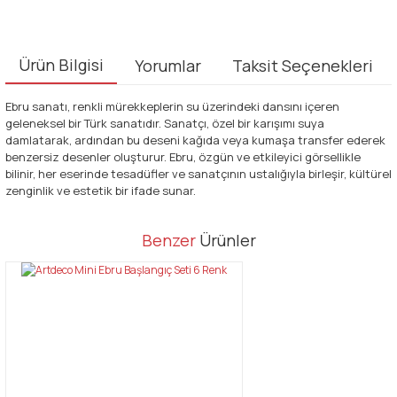
Ürün Bilgisi
Yorumlar
Taksit Seçenekleri
Ebru sanatı, renkli mürekkeplerin su üzerindeki dansını içeren
geleneksel bir Türk sanatıdır. Sanatçı, özel bir karışımı suya
damlatarak, ardından bu deseni kağıda veya kumaşa transfer ederek
benzersiz desenler oluşturur. Ebru, özgün ve etkileyici görsellikle
bilinir, her eserinde tesadüfler ve sanatçının ustalığıyla birleşir, kültürel
zenginlik ve estetik bir ifade sunar.
Bu ürünün fiyat bilgisi, resim, ürün açıklamalarında ve diğer
Benzer
Ürünler
konularda yetersiz gördüğünüz noktaları öneri formunu kullanarak
Bu ürüne ilk yorumu siz yapın!
tarafımıza iletebilirsiniz.
Görüş ve önerileriniz için teşekkür ederiz.
Yorum Yaz
Ürün resmi kalitesiz, bozuk veya görüntülenemiyor.
Ürün açıklamasında eksik bilgiler bulunuyor.
Ürün bilgilerinde hatalar bulunuyor.