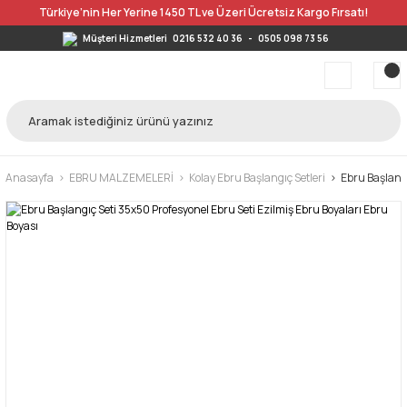
Türkiye’nin Her Yerine 1450 TL ve Üzeri Ücretsiz Kargo Fırsatı!
Müşteri Hizmetleri
0216 532 40 36
-
0505 098 73 56
Anasayfa
EBRU MALZEMELERİ
Kolay Ebru Başlangıç Setleri
Ebru Başlangı