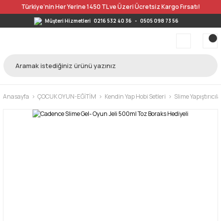
Türkiye’nin Her Yerine 1450 TL ve Üzeri Ücretsiz Kargo Fırsatı!
Müşteri Hizmetleri
0216 532 40 36
-
0505 098 73 56
Anasayfa
ÇOCUK OYUN-EĞİTİM
Kendin Yap Hobi Setleri
Slime Yapıştırıcıla