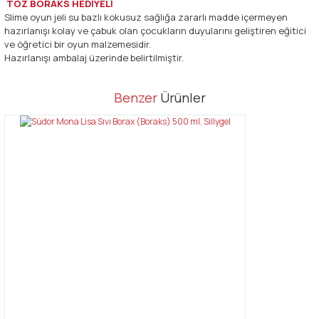
TOZ BORAKS HEDİYELİ
Slime oyun jeli su bazlı kokusuz sağlığa zararlı madde içermeyen
hazırlanışı kolay ve çabuk olan çocukların duyularını geliştiren eğitici
ve öğretici bir oyun malzemesidir.
Hazırlanışı ambalaj üzerinde belirtilmiştir.
Bu ürünün fiyat bilgisi, resim, ürün açıklamalarında ve diğer
Benzer
Ürünler
konularda yetersiz gördüğünüz noktaları öneri formunu kullanarak
Bu ürüne ilk yorumu siz yapın!
tarafımıza iletebilirsiniz.
Görüş ve önerileriniz için teşekkür ederiz.
Yorum Yaz
Ürün resmi kalitesiz, bozuk veya görüntülenemiyor.
Ürün açıklamasında eksik bilgiler bulunuyor.
Ürün bilgilerinde hatalar bulunuyor.
Ürün fiyatı diğer sitelerden daha pahalı.
Bu ürüne benzer farklı alternatifler olmalı.