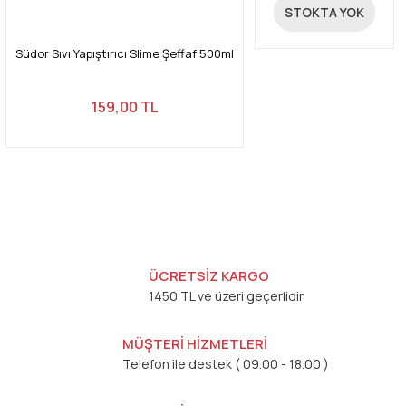
20,00 TL
STOKTA YOK
Südor Sıvı Yapıştırıcı Slime Şeffaf 500ml
159,00 TL
ÜCRETSİZ KARGO
1450 TL ve üzeri geçerlidir
MÜŞTERİ HİZMETLERİ
Telefon ile destek ( 09.00 - 18.00 )