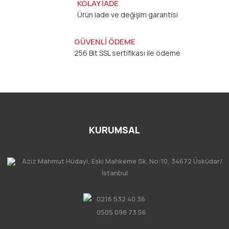
KOLAY İADE
Ürün iade ve değişim garantisi
GÜVENLİ ÖDEME
256 Bit SSL sertifikası ile ödeme
KURUMSAL
Aziz Mahmut Hüdayi, Eski Mahkeme Sk. No:10, 34672 Üsküdar/
İstanbul
0216 532 40 36
0505 098 73 56