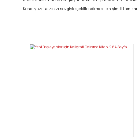
Kendi yazı tarzınızı sevgiyle şekillendirmek için şimdi tam 
Bu ürünün fiyat bilgisi, resim, ürün açıklamalarında ve diğ
Görüş ve önerileriniz için teşekkür ederiz.
Ürün resmi kalitesiz, bozuk veya görüntülenemiyor.
Ürün açıklamasında eksik bilgiler bulunuyor.
Ürün bilgilerinde hatalar bulunuyor.
Ürün fiyatı diğer sitelerden daha pahalı.
Bu ürüne benzer farklı alternatifler olmalı.