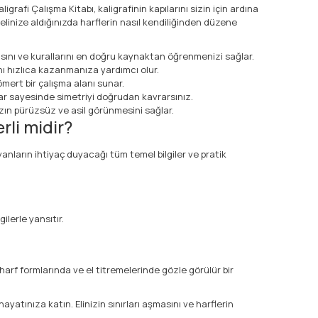
rafi Çalışma Kitabı, kaligrafinin kapılarını sizin için ardına
 elinize aldığınızda harflerin nasıl kendiliğinden düzene
açısını ve kurallarını en doğru kaynaktan öğrenmenizi sağlar.
ını hızlıca kazanmanıza yardımcı olur.
ömert bir çalışma alanı sunar.
r sayesinde simetriyi doğrudan kavrarsınız.
zın pürüzsüz ve asil görünmesini sağlar.
rli midir?
ayanların ihtiyaç duyacağı tüm temel bilgiler ve pratik
ilerle yansıtır.
harf formlarında ve el titremelerinde gözle görülür bir
ayatınıza katın. Elinizin sınırları aşmasını ve harflerin