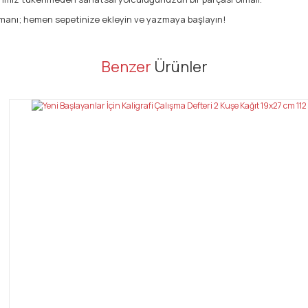
zamanı; hemen sepetinize ekleyin ve yazmaya başlayın!
er konularda yetersiz gördüğünüz noktaları öneri formunu kullanarak tarafı
Benzer
Ürünler
Bu ürüne ilk yorumu siz yapın!
Yorum Yaz
Gönder