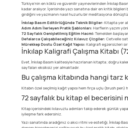
Türkiye’nin en köklü ve güvenilir yayınevlerinden İnkılap Bası
kadar aralıyor. İçerisinde yazı sanatına dair en kritik bilgile
girdiğini ve yazmanın nasıl huzurlu bir meditasyona dönüşt
İnkılap Basım Editörlüğünde Teknik Bilgiler:
Kitapta yer al
Adım Adım İlerleyen Pratik Şablonları:
Harflerin yazım yönl
72 Sayfalık Genişletilmiş Eğitim Hacmi:
Temelden başlayarak
Defalarca Çalışabileceğiniz Kılavuz Çizgiler:
Cetvelle sat
Mürekkep Dostu Özel Kağıt Yapısı:
Kaligrafi egzersizleri s
İnkılap Kaligrafi Çalışma Kitabı (7
Evet, İnkılap Basım kalitesiyle hazırlanan kitapta; doğru kalem
sayfaları eksiksiz yer almaktadır.
Bu çalışma kitabında hangi tarz ka
Kitabın özel seçilmiş kağıt yapısı hem fırça uçlu (brush pen) 
72 sayfalık bu kitap el becerisini 
Kitap içerisindeki kılavuzlu adımları takip ederek günlük yap
iyileşme fark edersiniz.
Yazı sanatında aradığınız o akıcı ritmi ve estetiği, İnkılap Ba
dansını hissetmenizi sağlayacak bu özel pratik kitabı, stok