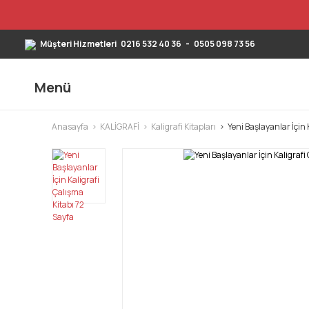
Müşteri Hizmetleri
0216 532 40 36
-
0505 098 73 56
Menü
Anasayfa
KALİGRAFİ
Kaligrafi Kitapları
Yeni Başlayanlar İçin 