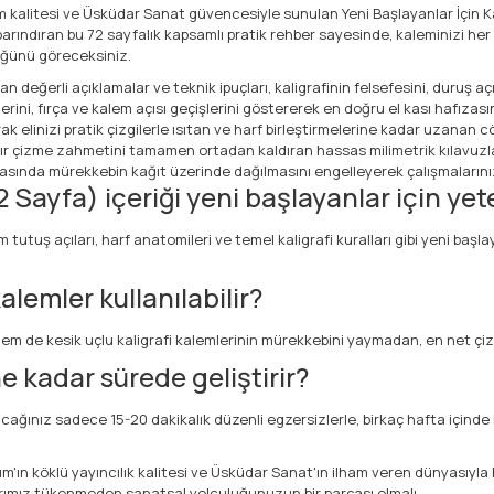
m kalitesi ve Üsküdar Sanat güvencesiyle sunulan Yeni Başlayanlar İçin Kalig
ri barındıran bu 72 sayfalık kapsamlı pratik rehber sayesinde, kaleminizi her
üğünü göreceksiniz.
an değerli açıklamalar ve teknik ipuçları, kaligrafinin felsefesini, duruş 
erini, fırça ve kalem açısı geçişlerini göstererek en doğru el kası hafızas
 elinizi pratik çizgilerle ısıtan ve harf birleştirmelerine kadar uzanan c
ır çizme zahmetini tamamen ortadan kaldıran hassas milimetrik kılavuzla
ırasında mürekkebin kağıt üzerinde dağılmasını engelleyerek çalışmalarını
2 Sayfa) içeriği yeni başlayanlar için yete
 tutuş açıları, harf anatomileri ve temel kaligrafi kuralları gibi yeni başl
lemler kullanılabilir?
hem de kesik uçlu kaligrafi kalemlerinin mürekkebini yaymadan, en net çizg
ne kadar sürede geliştirir?
acağınız sadece 15-20 dakikalık düzenli egzersizlerle, birkaç hafta içinde 
sım'ın köklü yayıncılık kalitesi ve Üsküdar Sanat'ın ilham veren dünyasıyla h
larımız tükenmeden sanatsal yolculuğunuzun bir parçası olmalı.