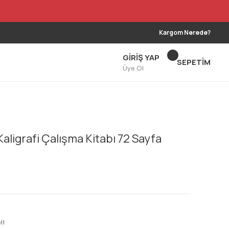
Kargom Nerede?
GİRİŞ YAP
SEPETİM
Üye Ol
Kaligrafi Çalışma Kitabı 72 Sayfa
!!