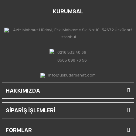
KURUMSAL
Aziz Mahmut Hüdayi, Eski Mahkeme Sk. No:10, 34672 Üsküdar/
İstanbul
0216 532 40 36
0505 098 73 56
info@uskudarsanat.com
HAKKIMIZDA
SİPARİŞ İŞLEMLERİ
FORMLAR