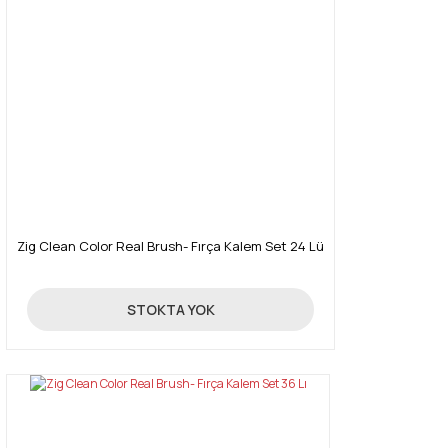
Zig Clean Color Real Brush- Fırça Kalem Set 24 Lü
2.818,00 TL
STOKTA YOK