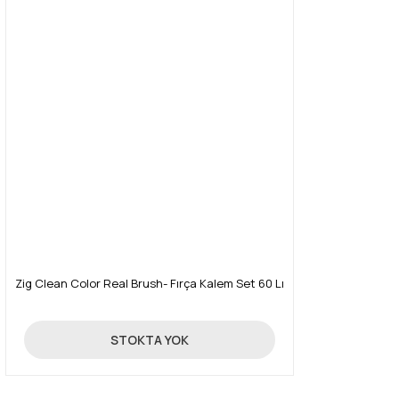
Zig Clean Color Real Brush- Fırça Kalem Set 60 Lı
1.366,00 TL
STOKTA YOK