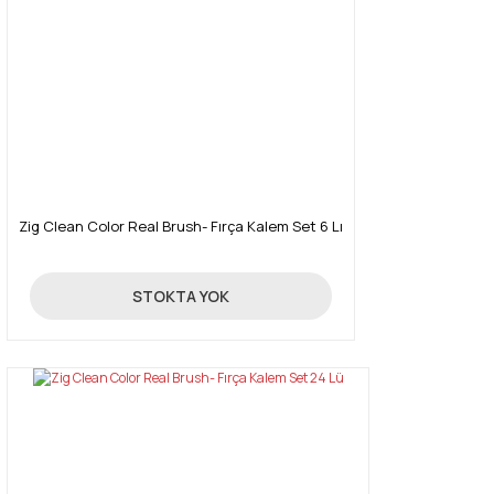
Zig Clean Color Real Brush- Fırça Kalem Set 6 Lı
569,00 TL
STOKTA YOK