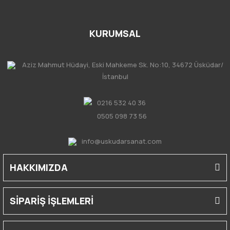
KURUMSAL
Aziz Mahmut Hüdayi, Eski Mahkeme Sk. No:10, 34672 Üsküdar/
İstanbul
0216 532 40 36
0505 098 73 56
info@uskudarsanat.com
HAKKIMIZDA
SİPARİŞ İŞLEMLERİ