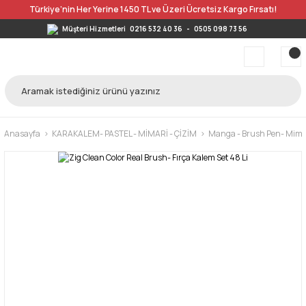
Türkiye’nin Her Yerine 1450 TL ve Üzeri Ücretsiz Kargo Fırsatı!
Müşteri Hizmetleri
0216 532 40 36
-
0505 098 73 56
Anasayfa
KARAKALEM- PASTEL - MİMARİ - ÇİZİM
Manga - Brush Pen- Mimar