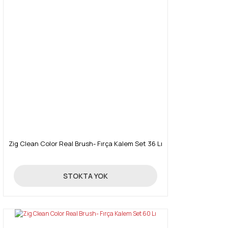
Zig Clean Color Real Brush- Fırça Kalem Set 36 Lı
1.292,00 TL
STOKTA YOK