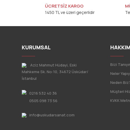
ÜCRETSİZ KARGO
M
1450 TL ve üzeri geçerlidir
Te
KURUMSAL
HAKKIM
Bizi Tanıyı
Aziz Mahmut Hüdayi, Eski
Mahkeme Sk. No:10, 34672 Üsküdar/
Neler Yapı
İstanbul
Neden Biz
Müşteri Hi
0216 532 40 36
KVKK Metn
0505 098 73 56
info@uskudarsanat.com