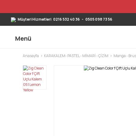
Müşteri Hizmetleri
0216 532 40 36
-
0505 098 73 56
Menü
Anasayfa
KARAKALEM- PASTEL - MİMARİ - ÇİZİM
Manga - Brus