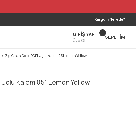
Kargom Nerede?
GİRİŞ YAP
SEPETİM
Üye Ol
Zig Clean Color f Çift Uçlu Kalem 051 Lemon Yellow
ft Uçlu Kalem 051 Lemon Yellow