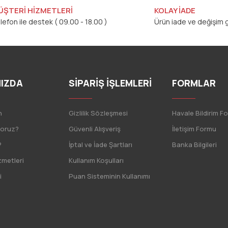
ÜŞTERİ HİZMETLERİ
KOLAY İADE
lefon ile destek ( 09.00 - 18.00 )
Ürün iade ve değişim g
IZDA
SİPARİŞ İŞLEMLERİ
FORMLAR
n
Gizlilik Sözleşmesi
Havale Bildirim F
yoruz?
Güvenli Alışveriş
İletişim Formu
?
İptal ve İade Şartları
Banka Bilgileri
zmetleri
Kullanım Koşulları
i
Puan Sisteminin Kullanımı