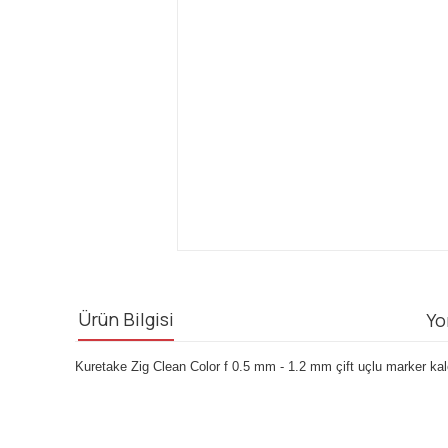
Ürün Bilgisi
Yo
Kuretake Zig Clean Color f 0.5 mm - 1.2 mm çift uçlu marker kalem
Bu ürünün fiyat bilgisi, resim, ürün açıklamalarında ve diğ
Görüş ve önerileriniz için teşekkür ederiz.