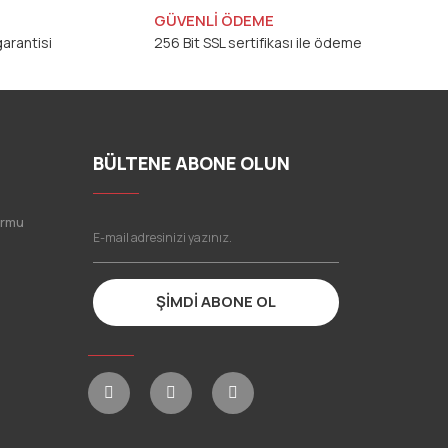
GÜVENLİ ÖDEME
arantisi
256 Bit SSL sertifikası ile ödeme
BÜLTENE ABONE OLUN
ormu
ŞİMDİ ABONE OL