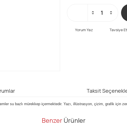
Yorum Yaz
Tavsiye E
rumlar
Taksit Seçenekle
ler su bazlı mürekkep içermektedir. Yazı, illüstrasyon, çizim, grafik için zen
er konularda yetersiz gördüğünüz noktaları öneri formunu kullanarak tarafı
Benzer
Ürünler
Bu ürüne ilk yorumu siz yapın!