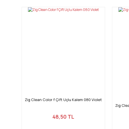
Ürün resmi kalitesiz, bozuk veya görüntülenemiyor.
Ürün açıklamasında eksik bilgiler bulunuyor.
Ürün bilgilerinde hatalar bulunuyor.
Ürün fiyatı diğer sitelerden daha pahalı.
Bu ürüne benzer farklı alternatifler olmalı.
Zig Clean Color f Çift Uçlu Kalem 080 Violet
Zig Cle
48,50 TL