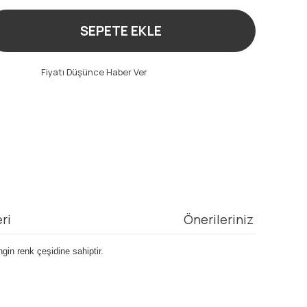
SEPETE EKLE
t
Fiyatı Düşünce Haber Ver
ri
Önerileriniz
gin renk çeşidine sahiptir.
mıza iletebilirsiniz.