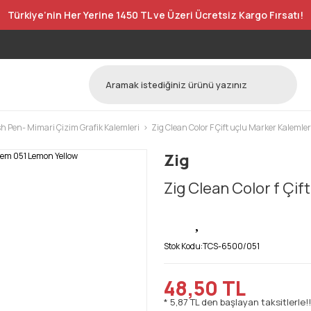
Türkiye’nin Her Yerine 1450 TL ve Üzeri Ücretsiz Kargo Fırsatı!
h Pen- Mimari Çizim Grafik Kalemleri
Zig Clean Color F Çift uçlu Marker Kalemler
Zig
Zig Clean Color f Çi
Stok Kodu:
TCS-6500/051
48,50 TL
* 5,87 TL den başlayan taksitlerle!!