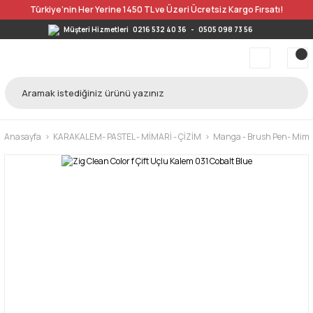
Türkiye’nin Her Yerine 1450 TL ve Üzeri Ücretsiz Kargo Fırsatı!
Müşteri Hizmetleri
0216 532 40 36
-
0505 098 73 56
Anasayfa
KARAKALEM- PASTEL - MİMARİ - ÇİZİM
Manga - Brush Pen- Mimar