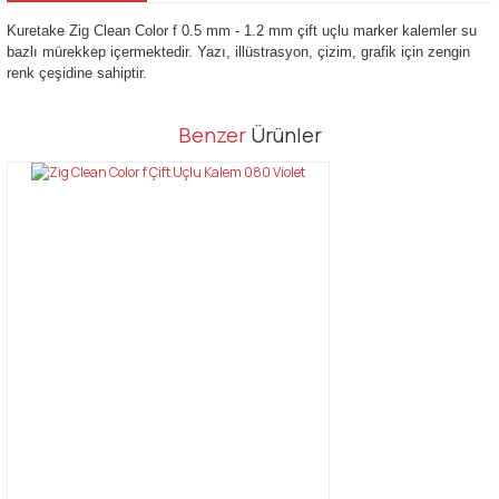
Kuretake Zig Clean Color f 0.5 mm - 1.2 mm çift uçlu marker kalemler su
bazlı mürekkep içermektedir. Yazı, illüstrasyon, çizim, grafik için zengin
renk çeşidine sahiptir.
Bu ürünün fiyat bilgisi, resim, ürün açıklamalarında ve diğer
Benzer
Ürünler
konularda yetersiz gördüğünüz noktaları öneri formunu kullanarak
Bu ürüne ilk yorumu siz yapın!
tarafımıza iletebilirsiniz.
Görüş ve önerileriniz için teşekkür ederiz.
Yorum Yaz
Ürün resmi kalitesiz, bozuk veya görüntülenemiyor.
Ürün açıklamasında eksik bilgiler bulunuyor.
Ürün bilgilerinde hatalar bulunuyor.
Ürün fiyatı diğer sitelerden daha pahalı.
Bu ürüne benzer farklı alternatifler olmalı.