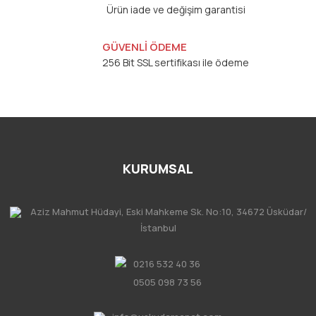
Ürün iade ve değişim garantisi
GÜVENLİ ÖDEME
256 Bit SSL sertifikası ile ödeme
KURUMSAL
Aziz Mahmut Hüdayi, Eski Mahkeme Sk. No:10, 34672 Üsküdar/
İstanbul
0216 532 40 36
0505 098 73 56