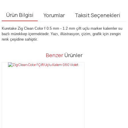
Ürün Bilgisi
Yorumlar
Taksit Seçenekleri
Kuretake Zig Clean Color f 0.5 mm - 1.2 mm çift uçlu marker kalemler su
bazlı mürekkep içermektedir. Yazı, illüstrasyon, çizim, grafik için zengin
renk çeşidine sahiptir.
Bu ürünün fiyat bilgisi, resim, ürün açıklamalarında ve diğer
Benzer
Ürünler
konularda yetersiz gördüğünüz noktaları öneri formunu kullanarak
Bu ürüne ilk yorumu siz yapın!
tarafımıza iletebilirsiniz.
Görüş ve önerileriniz için teşekkür ederiz.
Yorum Yaz
Ürün resmi kalitesiz, bozuk veya görüntülenemiyor.
Ürün açıklamasında eksik bilgiler bulunuyor.
Ürün bilgilerinde hatalar bulunuyor.
Ürün fiyatı diğer sitelerden daha pahalı.
Bu ürüne benzer farklı alternatifler olmalı.