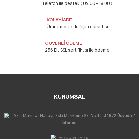
Telefon ile destek ( 09.00 - 18.00 )
KOLAY İADE
Ürün iade ve değişim garantisi
GÜVENLİ ÖDEME
256 Bit SSL sertifikası ile ödeme
KURUMSAL
Aziz Mahmut Hüdayi, Eski Mahkeme Sk. No:10, 34672 Üsküdar/
İstanbul
0216 532 40 36