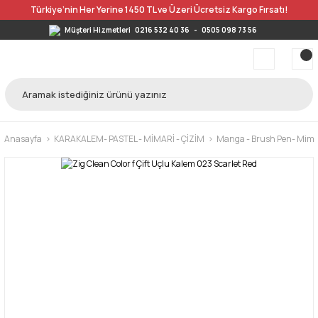
Türkiye’nin Her Yerine 1450 TL ve Üzeri Ücretsiz Kargo Fırsatı!
Müşteri Hizmetleri
0216 532 40 36
-
0505 098 73 56
Anasayfa
KARAKALEM- PASTEL - MİMARİ - ÇİZİM
Manga - Brush Pen- Mimar