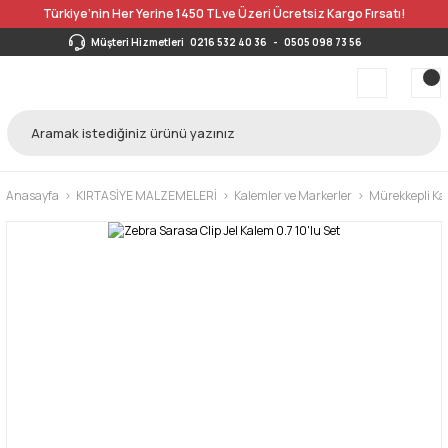
Türkiye’nin Her Yerine 1450 TL ve Üzeri Ücretsiz Kargo Fırsatı!
Müşteri Hizmetleri
0216 532 40 36
-
0505 098 73 56
Anasayfa
KIRTASİYE MALZEMELERİ
Kalemler ve Markerler
Mürekkepli Kal