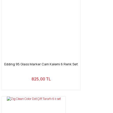
Ürün açıklamasında eksik bilgiler bulunuyor.
Ürün bilgilerinde hatalar bulunuyor.
Ürün fiyatı diğer sitelerden daha pahalı.
Bu ürüne benzer farklı alternatifler olmalı.
Gönder
Edding 95 Glass Marker Cam Kalemi 6 Renk Set
825,00 TL