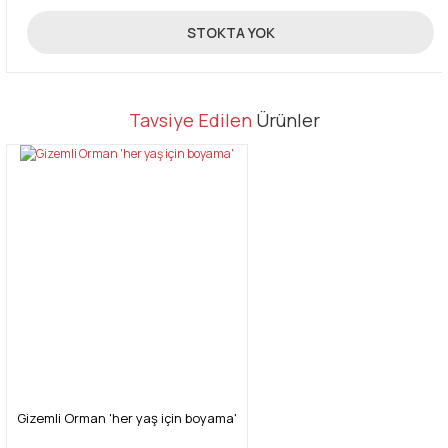
510,00 TL
STOKTA YOK
Tavsiye Edilen
Ürünler
Gizemli Orman 'her yaş için boyama'