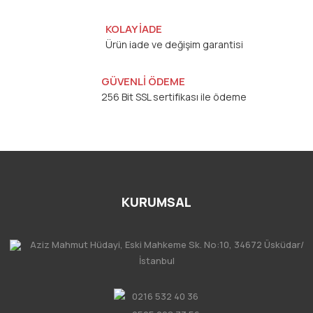
KOLAY İADE
Ürün iade ve değişim garantisi
GÜVENLİ ÖDEME
256 Bit SSL sertifikası ile ödeme
KURUMSAL
Aziz Mahmut Hüdayi, Eski Mahkeme Sk. No:10, 34672 Üsküdar/
İstanbul
0216 532 40 36