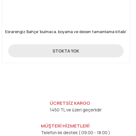
Esrarengiz Bahçe 'bulmaca, boyama ve desen tamamlama kitabı'
79,00 TL
STOKTA YOK
ÜCRETSİZ KARGO
1450 TL ve üzeri geçerlidir
MÜŞTERİ HİZMETLERİ
Telefon ile destek ( 09.00 - 18.00 )