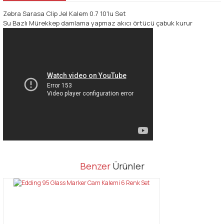
Zebra Sarasa Clip Jel Kalem 0.7 10'lu Set
Su Bazlı Mürekkep damlama yapmaz akıcı örtücü çabuk kurur
Bu ürünün fiyat bilgisi, resim, ürün açıklamalarında ve diğer
Benzer
Ürünler
konularda yetersiz gördüğünüz noktaları öneri formunu kullanarak
Bu ürüne ilk yorumu siz yapın!
tarafımıza iletebilirsiniz.
Görüş ve önerileriniz için teşekkür ederiz.
Yorum Yaz
Ürün resmi kalitesiz, bozuk veya görüntülenemiyor.