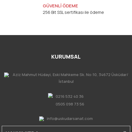
GÜVENLİ ÖDEME
256 Bit SSL sertifikası ile ödeme
KURUMSAL
Aziz Mahmut Hüdayi, Eski Mahkeme Sk. No:10, 34672 Üsküdar/
İstanbul
0216 532 40 36
0505 098 73 56
info@uskudarsanat.com