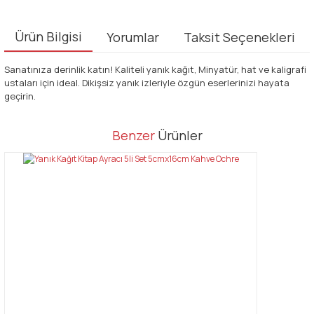
Ürün Bilgisi
Yorumlar
Taksit Seçenekleri
Sanatınıza derinlik katın! Kaliteli yanık kağıt, Minyatür, hat ve kaligrafi
ustaları için ideal. Dikişsiz yanık izleriyle özgün eserlerinizi hayata
geçirin.
Bu ürünün fiyat bilgisi, resim, ürün açıklamalarında ve diğer
Benzer
Ürünler
konularda yetersiz gördüğünüz noktaları öneri formunu kullanarak
Bu ürüne ilk yorumu siz yapın!
tarafımıza iletebilirsiniz.
Görüş ve önerileriniz için teşekkür ederiz.
Yorum Yaz
Ürün resmi kalitesiz, bozuk veya görüntülenemiyor.
Ürün açıklamasında eksik bilgiler bulunuyor.
Ürün bilgilerinde hatalar bulunuyor.
Ürün fiyatı diğer sitelerden daha pahalı.
Bu ürüne benzer farklı alternatifler olmalı.