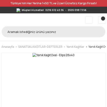
Türkiye’nin Her Yerine 1450 TL ve Üzeri Ücretsiz Kargo Fırsatı!
Müşteri Hizmetleri
0216 532 40 36
-
0505 098 73 56
Anasayfa
SANATSAL KAĞITLAR-DEFTERLER
Yanık Kağıtlar
Yanık Kağıt Ov