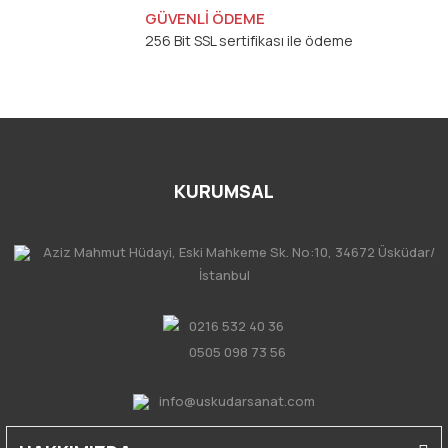
GÜVENLİ ÖDEME
256 Bit SSL sertifikası ile ödeme
KURUMSAL
Aziz Mahmut Hüdayi, Eski Mahkeme Sk. No:10, 34672 Üsküdar/
İstanbul
0216 532 40 36
0505 098 73 56
info@uskudarsanat.com