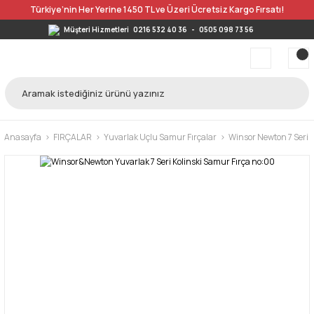
Türkiye’nin Her Yerine 1450 TL ve Üzeri Ücretsiz Kargo Fırsatı!
Müşteri Hizmetleri
0216 532 40 36
-
0505 098 73 56
Anasayfa
FIRÇALAR
Yuvarlak Uçlu Samur Fırçalar
Winsor Newton 7 Seri 