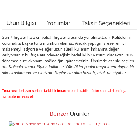
Ürün Bilgisi
Yorumlar
Taksit Seçenekleri
Seri 7 fırçalar hala en pahalı fırçalar arasında yer almaktadır. Kalitelerini
korumakta başka türlü mümkün olamaz. Ancak yaptığınız eser en iyi
malzemeyi istiyorsa ve eğer uzun süreli kullanım imkanına değer
veriyorsanız bu fırçalara ödeyeceğiniz bedel iyi bir yatırım olacaktır.Uzun
dönemde size ekonomi sağladığını göreceksiniz. Üretimde özenle seçilen
saf Kolinski samur tüyleri kullanılır.Yüksükler paslanmaya karşı dayanıklı
nikel kaplamadır ve eksizdir. Saplar ise altın baskılı, cilalı ve siyahtır.
Fırça resimleri aynı seriden farklı bir fırçanın resmi olabilir. Lütfen satın alırken fırça
numaralarını esas alın.
Bu ürünün fiyat bilgisi, resim, ürün açıklamalarında ve diğer
Benzer
Ürünler
konularda yetersiz gördüğünüz noktaları öneri formunu kullanarak
Bu ürüne ilk yorumu siz yapın!
tarafımıza iletebilirsiniz.
Görüş ve önerileriniz için teşekkür ederiz.