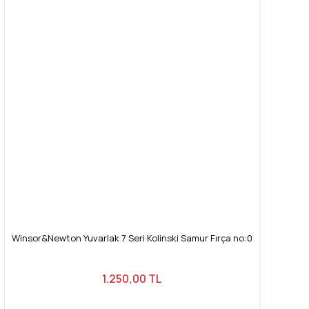
Yorum Yaz
Ürün resmi kalitesiz, bozuk veya görüntülenemiyor.
Ürün açıklamasında eksik bilgiler bulunuyor.
Ürün bilgilerinde hatalar bulunuyor.
Ürün fiyatı diğer sitelerden daha pahalı.
Bu ürüne benzer farklı alternatifler olmalı.
Gönder
Winsor&Newton Yuvarlak 7 Seri Kolinski Samur Fırça no:0
1.250,00 TL