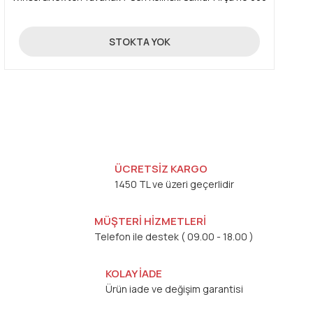
1.215,00 TL
STOKTA YOK
ÜCRETSİZ KARGO
1450 TL ve üzeri geçerlidir
MÜŞTERİ HİZMETLERİ
Telefon ile destek ( 09.00 - 18.00 )
KOLAY İADE
Ürün iade ve değişim garantisi