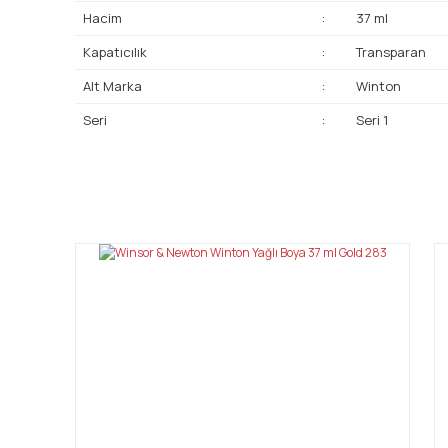
Hacim
:
37 ml
Kapatıcılık
:
Transparan
Alt Marka
:
Winton
Seri
:
Seri 1
Bu ürünün fiyat bilgisi, resim, ürün açıklamalarında ve diğ
Görüş ve önerileriniz için teşekkür ederiz.
Ürün resmi kalitesiz, bozuk veya görüntülenemiyor.
Ürün açıklamasında eksik bilgiler bulunuyor.
Ürün bilgilerinde hatalar bulunuyor.
Ürün fiyatı diğer sitelerden daha pahalı.
Bu ürüne benzer farklı alternatifler olmalı.