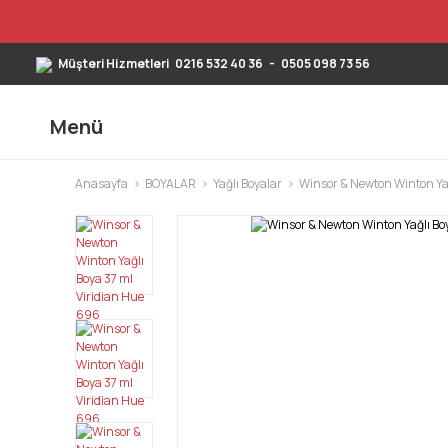
Müşteri Hizmetleri
0216 532 40 36
-
0505 098 73 56
Menü
Anasayfa
BOYALAR
Yağlı Boyalar
Winsor & Newton Winton Yağ