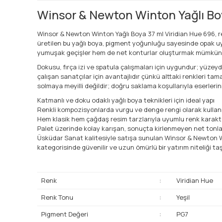
Winsor & Newton Winton Yağlı Boy
Winsor & Newton Winton Yağlı Boya 37 ml Viridian Hue 696, re
üretilen bu yağlı boya, pigment yoğunluğu sayesinde opak uygu
yumuşak geçişler hem de net konturlar oluşturmak mümkün
Dokusu, fırça izi ve spatula çalışmaları için uygundur; yüzeyd
çalışan sanatçılar için avantajlıdır çünkü alttaki renkleri 
solmaya meyilli değildir; doğru saklama koşullarıyla eserleri
Katmanlı ve doku odaklı yağlı boya teknikleri için ideal yapı
Renkli kompozisyonlarda vurgu ve denge rengi olarak kullanıl
Hem klasik hem çağdaş resim tarzlarıyla uyumlu renk karakt
Palet üzerinde kolay karışan, sonuçta kirlenmeyen net tonla
Üsküdar Sanat kalitesiyle satışa sunulan Winsor & Newton Wint
kategorisinde güvenilir ve uzun ömürlü bir yatırım niteliği taş
Renk
:
Viridian Hue
Renk Tonu
:
Yeşil
Pigment Değeri
:
PG7