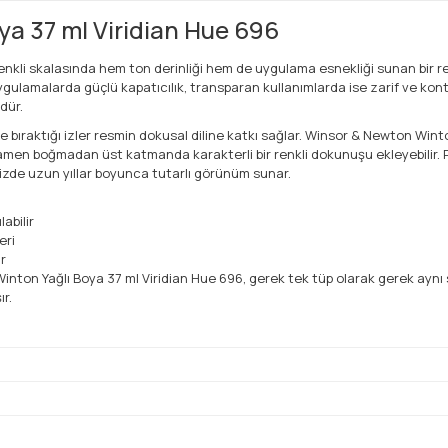
a 37 ml Viridian Hue 696
nkli skalasında hem ton derinliği hem de uygulama esnekliği sunan bir re
lamalarda güçlü kapatıcılık, transparan kullanımlarda ise zarif ve kontro
dür.
e bıraktığı izler resmin dokusal diline katkı sağlar. Winsor & Newton Winto
tamamen boğmadan üst katmanda karakterli bir renkli dokunuşu ekleyebilir.
nizde uzun yıllar boyunca tutarlı görünüm sunar.
abilir
eri
r
on Yağlı Boya 37 ml Viridian Hue 696, gerek tek tüp olarak gerek aynı ser
ır.