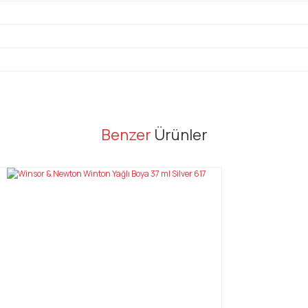
er konularda yetersiz gördüğünüz noktaları öneri formunu kullanarak tarafı
Benzer
Ürünler
Bu ürüne ilk yorumu siz yapın!
Yorum Yaz