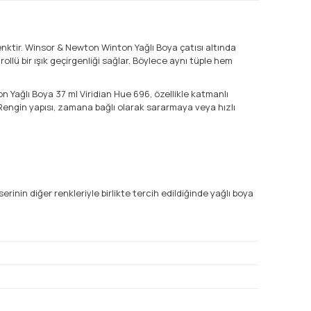
nktir. Winsor & Newton Winton Yağlı Boya çatısı altında
llü bir ışık geçirgenliği sağlar. Böylece aynı tüple hem
n Yağlı Boya 37 ml Viridian Hue 696, özellikle katmanlı
 Rengin yapısı, zamana bağlı olarak sararmaya veya hızlı
inin diğer renkleriyle birlikte tercih edildiğinde yağlı boya