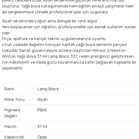
oluşturur. Yağlı boya kategorisinde hem eğitim amaçlı çalışmalar hem
de sergilenmeye yönelik profesyonel işler için uygundur.
Siyah ekseninde yoğun ama dengeli bir renk algısı
Yeni başlayanlar için öğretici, profesyoneller için esnek kullanım sunan
yapı
Fırça, spatula ve karışık teknik uygulamalarıyla uyumlu
Uzun vadede değerini koruyan kaliteli yağlı boya serisinin parçası
Üsküdar Sanat güvencesiyle sizlere ulaştırılan Winsor & Newton
Winton Yağlı Boya 37 ml Lamp Black 337, resim pratiğinizi geliştirirken
ton hâkimiyeti ve ifade gücü kazanmanıza katkı sağlayan kapsamlı bir
seçenektir.
Renk
:
Lamp Black
Renk Tonu
:
Siyah
Pigment
:
PBk6
Değeri
Hacim
:
37 ml
Kapatıcılık
:
Opak