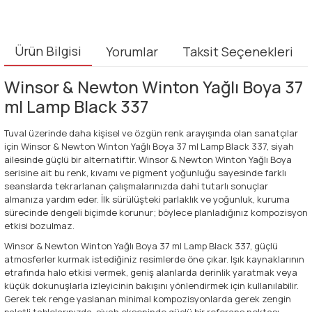
Ürün Bilgisi
Yorumlar
Taksit Seçenekleri
Winsor & Newton Winton Yağlı Boya 37
ml Lamp Black 337
Tuval üzerinde daha kişisel ve özgün renk arayışında olan sanatçılar
için Winsor & Newton Winton Yağlı Boya 37 ml Lamp Black 337, siyah
ailesinde güçlü bir alternatiftir. Winsor & Newton Winton Yağlı Boya
serisine ait bu renk, kıvamı ve pigment yoğunluğu sayesinde farklı
seanslarda tekrarlanan çalışmalarınızda dahi tutarlı sonuçlar
almanıza yardım eder. İlk sürülüşteki parlaklık ve yoğunluk, kuruma
sürecinde dengeli biçimde korunur; böylece planladığınız kompozisyon
etkisi bozulmaz.
Winsor & Newton Winton Yağlı Boya 37 ml Lamp Black 337, güçlü
atmosferler kurmak istediğiniz resimlerde öne çıkar. Işık kaynaklarının
etrafında halo etkisi vermek, geniş alanlarda derinlik yaratmak veya
küçük dokunuşlarla izleyicinin bakışını yönlendirmek için kullanılabilir.
Gerek tek renge yaslanan minimal kompozisyonlarda gerek zengin
paletli tablolarınızda, siyah ekseninde güçlü bir referans noktası