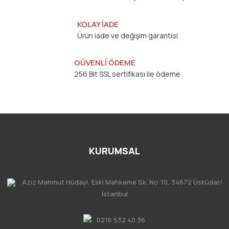
KOLAY İADE
Ürün iade ve değişim garantisi
GÜVENLİ ÖDEME
256 Bit SSL sertifikası ile ödeme
KURUMSAL
Aziz Mahmut Hüdayi, Eski Mahkeme Sk. No:10, 34672 Üsküdar/
İstanbul
0216 532 40 36