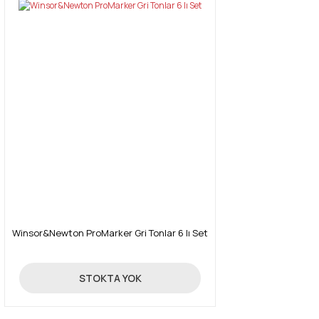
Winsor&Newton ProMarker Gri Tonlar 6 lı Set
129,00 TL
STOKTA YOK