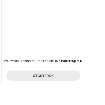
W.Newton Promarker Grafik Kalemi 078 Buttercup Y417
19,90 TL
STOKTA YOK