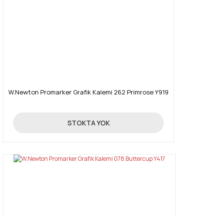
W.Newton Promarker Grafik Kalemi 262 Primrose Y919
19,90 TL
STOKTA YOK