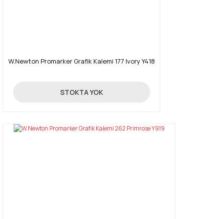
W.Newton Promarker Grafik Kalemi 177 Ivory Y418
19,90 TL
STOKTA YOK