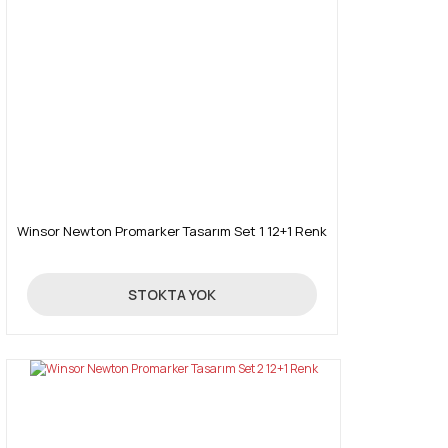
Winsor Newton Promarker Tasarım Set 1 12+1 Renk
390,00 TL
STOKTA YOK