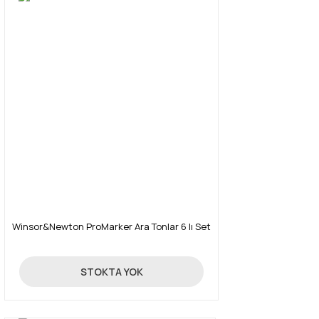
Winsor&Newton ProMarker Ara Tonlar 6 lı Set
131,18 TL
STOKTA YOK