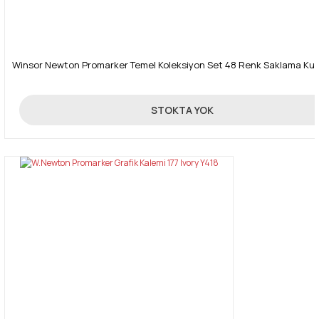
Winsor Newton Promarker Temel Koleksiyon Set 48 Renk Saklama Ku
1.250,00 TL
STOKTA YOK