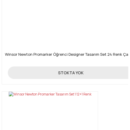
Gönder
Winsor Newton Promarker Öğrenci Designer Tasarım Set 24 Renk Çan
750,00 TL
STOKTA YOK