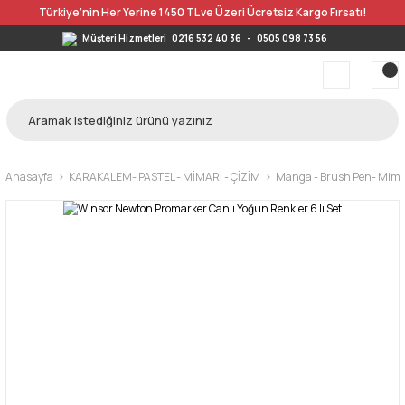
Türkiye’nin Her Yerine 1450 TL ve Üzeri Ücretsiz Kargo Fırsatı!
Müşteri Hizmetleri
0216 532 40 36
-
0505 098 73 56
Anasayfa
KARAKALEM- PASTEL - MİMARİ - ÇİZİM
Manga - Brush Pen- Mimar