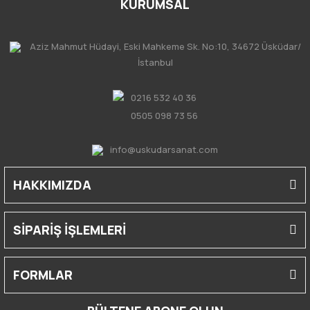
KURUMSAL
Aziz Mahmut Hüdayi, Eski Mahkeme Sk. No:10, 34672 Üsküdar/
İstanbul
0216 532 40 36
0505 098 73 56
info@uskudarsanat.com
HAKKIMIZDA
SİPARİŞ İŞLEMLERİ
FORMLAR