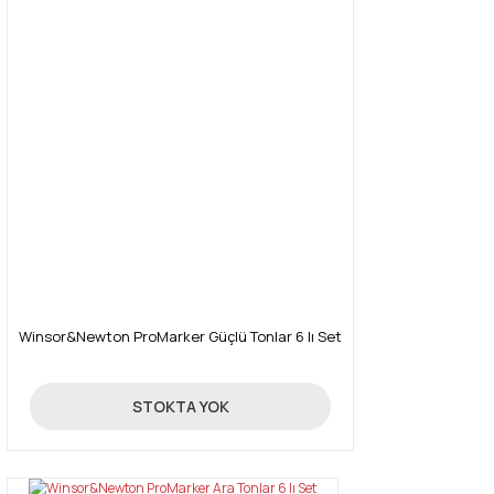
Winsor&Newton ProMarker Güçlü Tonlar 6 lı Set
131,18 TL
STOKTA YOK