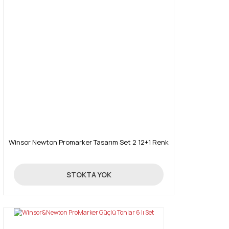
Winsor Newton Promarker Tasarım Set 2 12+1 Renk
214,30 TL
STOKTA YOK