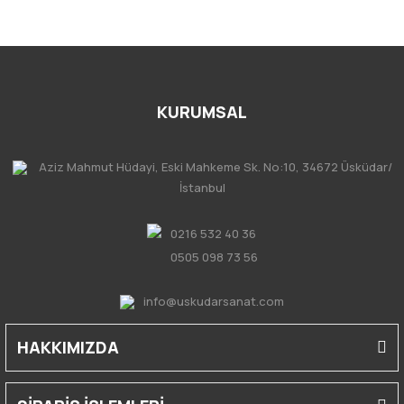
KURUMSAL
Aziz Mahmut Hüdayi, Eski Mahkeme Sk. No:10, 34672 Üsküdar/
İstanbul
0216 532 40 36
0505 098 73 56
info@uskudarsanat.com
HAKKIMIZDA