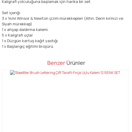
Kaligrafi yolculuğuna başlamak için harika bir set.
Set içeriği:
3 x 14ml Winsor & Newton çizim mürekkepleri (Altın, Derin kırmızı ve
Siyah mürekkep)
1 x ahşap daldırma kalemi.
5 x Kaligrafi uçlar
1 x Düzgün kartuş kağıt yastığı
1 x Başlangıç ​​eğitimi broşürü.
Bu ürünün fiyat bilgisi, resim, ürün açıklamalarında ve diğer
Benzer
Ürünler
konularda yetersiz gördüğünüz noktaları öneri formunu kullanarak
Bu ürüne ilk yorumu siz yapın!
tarafımıza iletebilirsiniz.
Görüş ve önerileriniz için teşekkür ederiz.
Yorum Yaz
Ürün resmi kalitesiz, bozuk veya görüntülenemiyor.
Ürün açıklamasında eksik bilgiler bulunuyor.
Ürün bilgilerinde hatalar bulunuyor.
Ürün fiyatı diğer sitelerden daha pahalı.
Bu ürüne benzer farklı alternatifler olmalı.