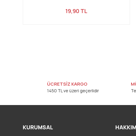
19,90 TL
ÜCRETSİZ KARGO
M
1450 TL ve üzeri geçerlidir
Te
KURUMSAL
HAKKIM