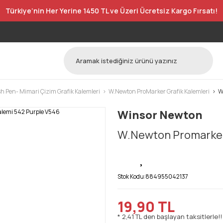
Türkiye’nin Her Yerine 1450 TL ve Üzeri Ücretsiz Kargo Fırsatı!
h Pen- Mimari Çizim Grafik Kalemleri
W.Newton ProMarker Grafik Kalemleri
W
Winsor Newton
W.Newton Promarker 
Stok Kodu:
884955042137
19,90 TL
* 2,41 TL den başlayan taksitlerle!!