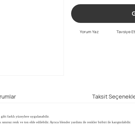
G
Yorum Yaz
Tavsiye E
rumlar
Taksit Seçenekle
gibi farklı yüzeylere uygulanabilir.
nırsız renk ve ton elde edilebilir. Ayrıca blender yardımı ile renkler birbiri ile karıştırılabilir.