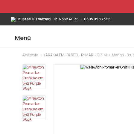
Müşteri Hizmetleri
0216 532 40 36
-
0505 098 73 56
Menü
Anasayfa
KARAKALEM- PASTEL - MİMARİ - ÇİZİM
Manga - Brus