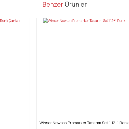
er konularda yetersiz gördüğünüz noktaları öneri formunu kullanarak tarafı
Benzer
Ürünler
Bu ürüne ilk yorumu siz yapın!
Yorum Yaz
Gönder
Winsor Newton Promarker Tasarım Set 1 12+1 Renk