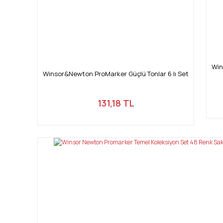
Win
Winsor&Newton ProMarker Güçlü Tonlar 6 lı Set
131,18 TL