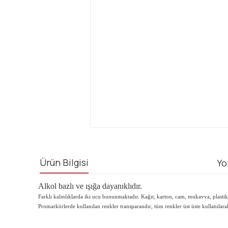
Ürün Bilgisi
Yo
Alkol bazlı ve ışığa dayanıklıdır.
Farklı kalınlıklarda iki ucu bununmaktadır. Kağıt, karton, cam, mukavva, plastik 
Promarkörlerde kullanılan renkler transparandır, tüm renkler üst üste kullanılarak sı