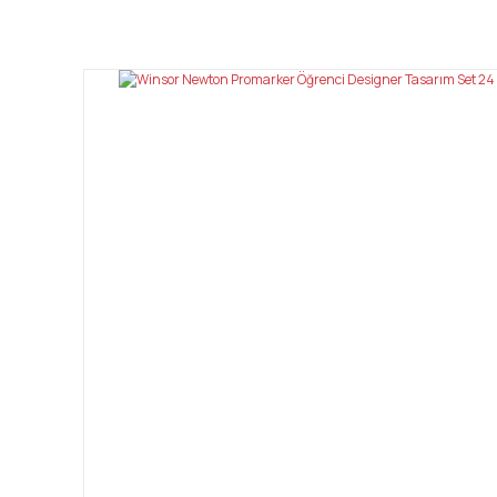
Bu ürünün fiyat bilgisi, resim, ürün açıklamalarında ve diğ
Görüş ve önerileriniz için teşekkür ederiz.
Ürün resmi kalitesiz, bozuk veya görüntülenemiyor.
Ürün açıklamasında eksik bilgiler bulunuyor.
Ürün bilgilerinde hatalar bulunuyor.
Ürün fiyatı diğer sitelerden daha pahalı.
Bu ürüne benzer farklı alternatifler olmalı.