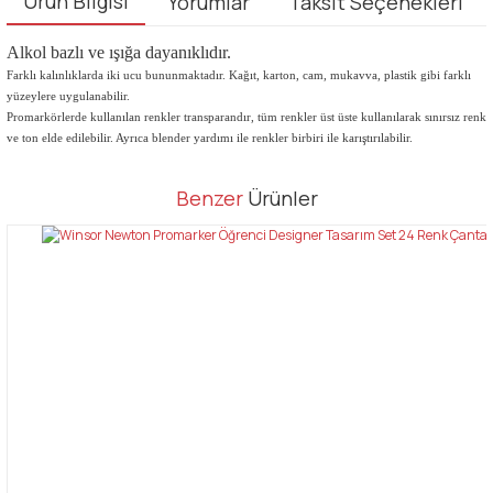
Ürün Bilgisi
Yorumlar
Taksit Seçenekleri
Alkol bazlı ve ışığa dayanıklıdır.
Farklı kalınlıklarda iki ucu bununmaktadır. Kağıt, karton, cam, mukavva, plastik gibi farklı
yüzeylere uygulanabilir.
Promarkörlerde kullanılan renkler transparandır, tüm renkler üst üste kullanılarak sınırsız renk
ve ton elde edilebilir. Ayrıca blender yardımı ile renkler birbiri ile karıştırılabilir.
Bu ürünün fiyat bilgisi, resim, ürün açıklamalarında ve diğer
Benzer
Ürünler
konularda yetersiz gördüğünüz noktaları öneri formunu kullanarak
Bu ürüne ilk yorumu siz yapın!
tarafımıza iletebilirsiniz.
Görüş ve önerileriniz için teşekkür ederiz.
Yorum Yaz
Ürün resmi kalitesiz, bozuk veya görüntülenemiyor.
Ürün açıklamasında eksik bilgiler bulunuyor.
Ürün bilgilerinde hatalar bulunuyor.
Ürün fiyatı diğer sitelerden daha pahalı.
Bu ürüne benzer farklı alternatifler olmalı.