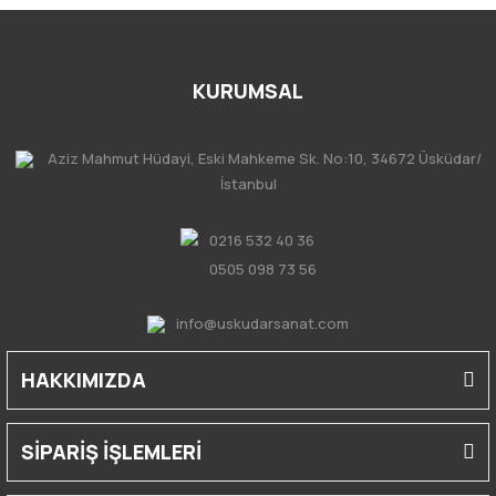
KURUMSAL
Aziz Mahmut Hüdayi, Eski Mahkeme Sk. No:10, 34672 Üsküdar/
İstanbul
0216 532 40 36
0505 098 73 56
info@uskudarsanat.com
HAKKIMIZDA
SİPARİŞ İŞLEMLERİ