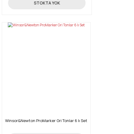
131,18 TL
STOKTA YOK
Winsor&Newton ProMarker Gri Tonlar 6 lı Set