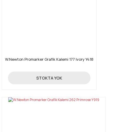
W.Newton Promarker Grafik Kalemi 177 Ivory Y418
19,90 TL
STOKTA YOK