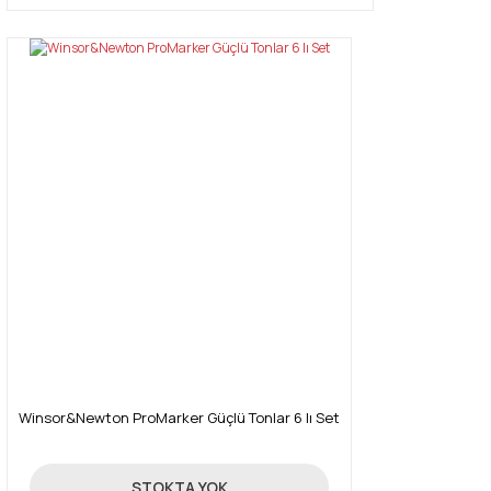
Winsor&Newton ProMarker Güçlü Tonlar 6 lı Set
131,18 TL
STOKTA YOK