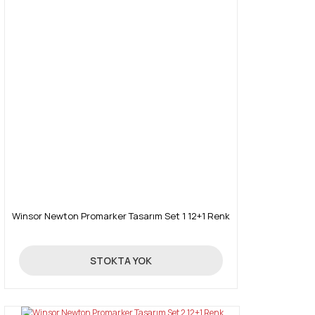
Winsor Newton Promarker Tasarım Set 1 12+1 Renk
390,00 TL
STOKTA YOK