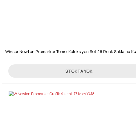
Winsor Newton Promarker Temel Koleksiyon Set 48 Renk Saklama Ku
1.250,00 TL
STOKTA YOK