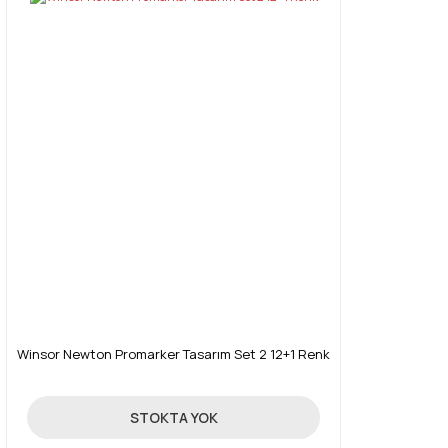
Winsor Newton Promarker Tasarım Set 2 12+1 Renk
214,30 TL
STOKTA YOK