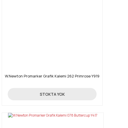
W.Newton Promarker Grafik Kalemi 262 Primrose Y919
19,90 TL
STOKTA YOK