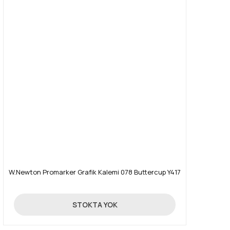
W.Newton Promarker Grafik Kalemi 078 Buttercup Y417
19,90 TL
STOKTA YOK