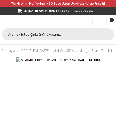
Türkiye’nin Her Yerine 1450 TL ve Üzeri Ücretsiz Kargo Fırsatı!
Müşteri Hizmetleri
0216 532 40 36
-
0505 098 73 56
Anasayfa
KARAKALEM- PASTEL - MİMARİ - ÇİZİM
Manga - Brush Pen- Mimar