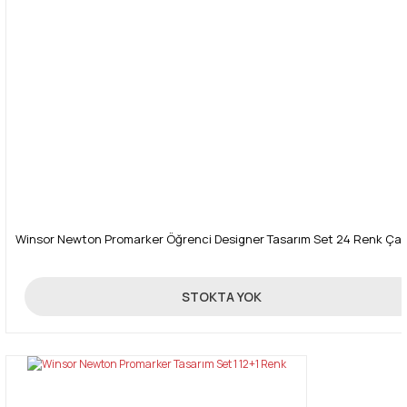
Gönder
Winsor Newton Promarker Öğrenci Designer Tasarım Set 24 Renk Çan
750,00 TL
STOKTA YOK