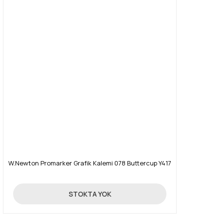
W.Newton Promarker Grafik Kalemi 078 Buttercup Y417
19,90 TL
STOKTA YOK