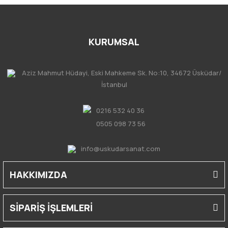
KURUMSAL
Aziz Mahmut Hüdayi, Eski Mahkeme Sk. No:10, 34672 Üsküdar/
İstanbul
0216 532 40 36
0505 098 73 56
info@uskudarsanat.com
HAKKIMIZDA
SİPARİŞ İŞLEMLERİ