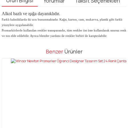
Ürün Bilgisi
Yorumlar
Taksit Seçenekleri
Alkol bazlı ve ışığa dayanıklıdır.
Farklı kalınlıklarda iki ucu bununmaktadır. Kağıt, karton, cam, mukavva, plastik gibi farklı
yüzeylere uygulanabilir.
Promarkörlerde kullanılan renkler transparandır, tüm renkler üst üste kullanılarak sınırsız renk
ve ton elde edilebilir. Ayrıca blender yardımı ile renkler birbiri ile karıştırılabilir.
Bu ürünün fiyat bilgisi, resim, ürün açıklamalarında ve diğer
Benzer
Ürünler
konularda yetersiz gördüğünüz noktaları öneri formunu kullanarak
Bu ürüne ilk yorumu siz yapın!
tarafımıza iletebilirsiniz.
Görüş ve önerileriniz için teşekkür ederiz.
Yorum Yaz
Ürün resmi kalitesiz, bozuk veya görüntülenemiyor.
Ürün açıklamasında eksik bilgiler bulunuyor.
Ürün bilgilerinde hatalar bulunuyor.
Ürün fiyatı diğer sitelerden daha pahalı.
Bu ürüne benzer farklı alternatifler olmalı.