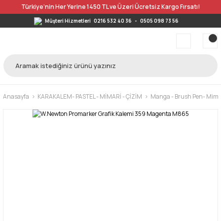
Türkiye’nin Her Yerine 1450 TL ve Üzeri Ücretsiz Kargo Fırsatı!
Müşteri Hizmetleri
0216 532 40 36
-
0505 098 73 56
Anasayfa
KARAKALEM- PASTEL - MİMARİ - ÇİZİM
Manga - Brush Pen- Mimar