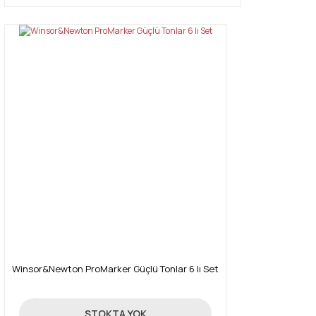
Winsor&Newton ProMarker Güçlü Tonlar 6 lı Set
131,18 TL
STOKTA YOK