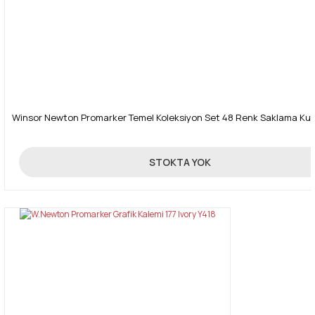
Winsor Newton Promarker Temel Koleksiyon Set 48 Renk Saklama Ku
1.250,00 TL
STOKTA YOK