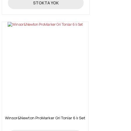
131,18 TL
STOKTA YOK
Winsor&Newton ProMarker Gri Tonlar 6 lı Set