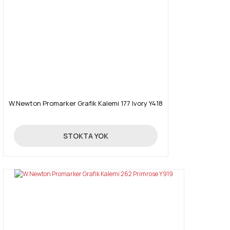
W.Newton Promarker Grafik Kalemi 177 Ivory Y418
19,90 TL
STOKTA YOK