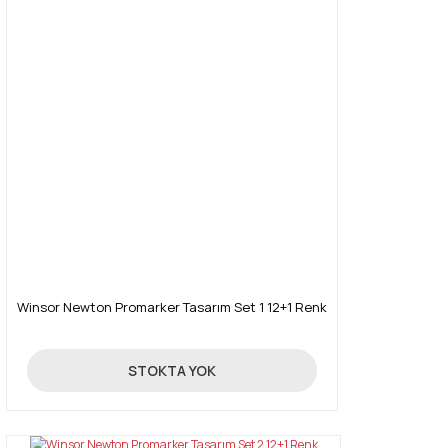
Winsor Newton Promarker Tasarım Set 1 12+1 Renk
390,00 TL
STOKTA YOK