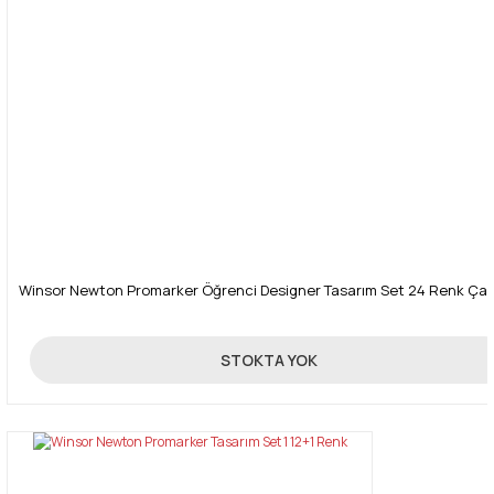
Gönder
Winsor Newton Promarker Öğrenci Designer Tasarım Set 24 Renk Çan
750,00 TL
STOKTA YOK