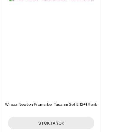
Winsor Newton Promarker Tasarım Set 2 12+1 Renk
214,30 TL
STOKTA YOK