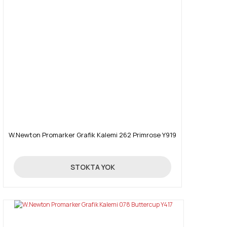
W.Newton Promarker Grafik Kalemi 262 Primrose Y919
19,90 TL
STOKTA YOK