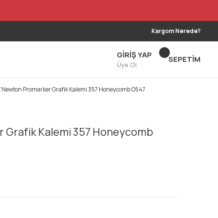
Kargom Nerede?
GİRİŞ YAP
SEPETİM
Üye Ol
.Newton Promarker Grafik Kalemi 357 Honeycomb O547
 Grafik Kalemi 357 Honeycomb