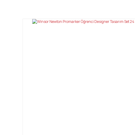
Bu ürünün fiyat bilgisi, resim, ürün açıklamalarında ve diğ
Görüş ve önerileriniz için teşekkür ederiz.
Ürün resmi kalitesiz, bozuk veya görüntülenemiyor.
Ürün açıklamasında eksik bilgiler bulunuyor.
Ürün bilgilerinde hatalar bulunuyor.
Ürün fiyatı diğer sitelerden daha pahalı.
Bu ürüne benzer farklı alternatifler olmalı.