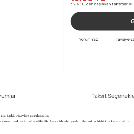
* 2,41 TL den başlayan taksitlerle!!
G
Yorum Yaz
Tavsiye E
rumlar
Taksit Seçenekle
gibi farklı yüzeylere uygulanabilir.
nırsız renk ve ton elde edilebilir. Ayrıca blender yardımı ile renkler birbiri ile karıştırılabilir.