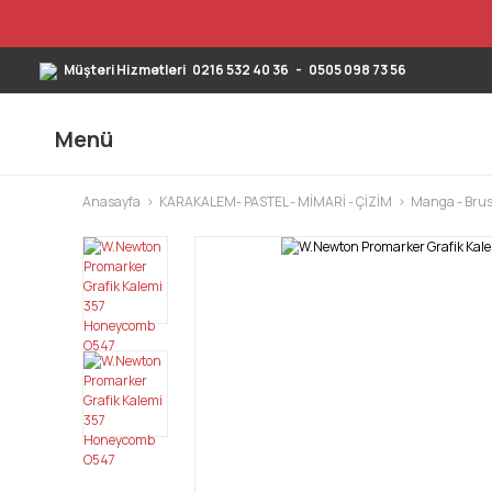
Müşteri Hizmetleri
0216 532 40 36
-
0505 098 73 56
Menü
Anasayfa
KARAKALEM- PASTEL - MİMARİ - ÇİZİM
Manga - Brus