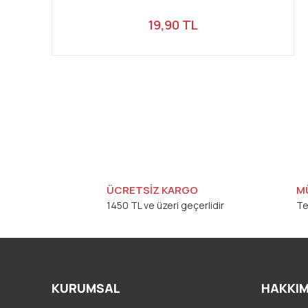
19,90 TL
ÜCRETSİZ KARGO
M
1450 TL ve üzeri geçerlidir
Te
KURUMSAL
HAKKIM