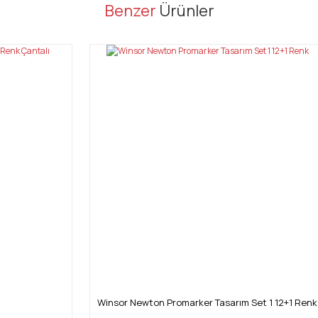
er konularda yetersiz gördüğünüz noktaları öneri formunu kullanarak tarafı
Benzer
Ürünler
Bu ürüne ilk yorumu siz yapın!
Yorum Yaz
Gönder
Winsor Newton Promarker Tasarım Set 1 12+1 Renk