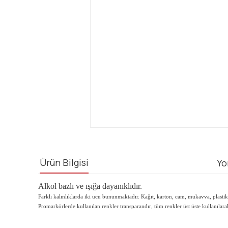
Ürün Bilgisi
Yo
Alkol bazlı ve ışığa dayanıklıdır.
Farklı kalınlıklarda iki ucu bununmaktadır. Kağıt, karton, cam, mukavva, plastik 
Promarkörlerde kullanılan renkler transparandır, tüm renkler üst üste kullanılarak sı