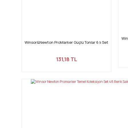
Win
Winsor&Newton ProMarker Güçlü Tonlar 6 lı Set
131,18 TL