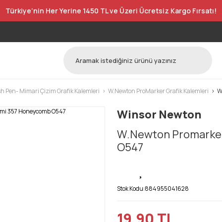
Türkiye’nin Her Yerine 1450 TL ve Üzeri Ücretsiz Kargo Fırsatı!
h Pen- Mimari Çizim Grafik Kalemleri
W.Newton ProMarker Grafik Kalemleri
W
Winsor Newton
W.Newton Promarker
O547
Stok Kodu:
884955041628
19,90 TL