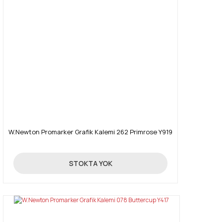
W.Newton Promarker Grafik Kalemi 262 Primrose Y919
19,90 TL
STOKTA YOK