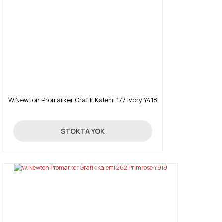
W.Newton Promarker Grafik Kalemi 177 Ivory Y418
19,90 TL
STOKTA YOK