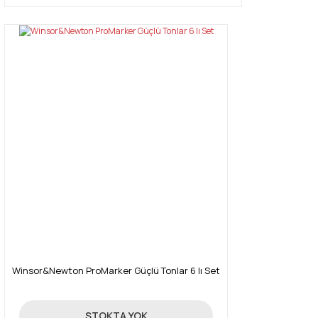
Winsor&Newton ProMarker Güçlü Tonlar 6 lı Set
131,18 TL
STOKTA YOK