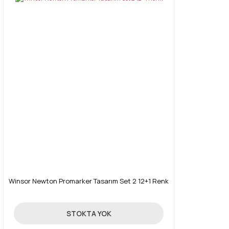
Winsor Newton Promarker Tasarım Set 2 12+1 Renk
214,30 TL
STOKTA YOK