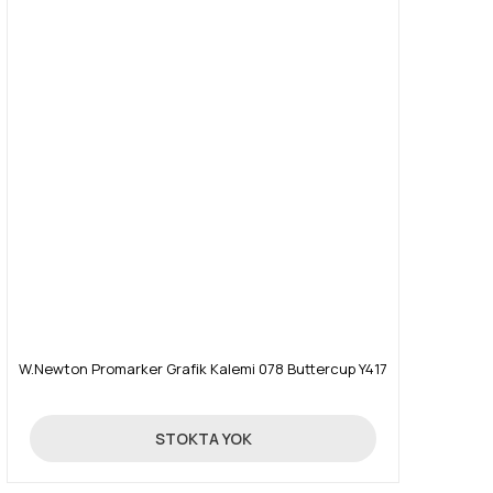
W.Newton Promarker Grafik Kalemi 078 Buttercup Y417
19,90 TL
STOKTA YOK