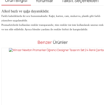
Ürün Bilgisi
Yorumlar
Taksit Seçenekleri
Alkol bazlı ve ışığa dayanıklıdır.
Farklı kalınlıklarda iki ucu bununmaktadır. Kağıt, karton, cam, mukavva, plastik gibi farklı
yüzeylere uygulanabilir.
Promarkörlerde kullanılan renkler transparandır, tüm renkler üst üste kullanılarak sınırsız renk
ve ton elde edilebilir. Ayrıca blender yardımı ile renkler birbiri ile karıştırılabilir.
Bu ürünün fiyat bilgisi, resim, ürün açıklamalarında ve diğer
Benzer
Ürünler
konularda yetersiz gördüğünüz noktaları öneri formunu kullanarak
Bu ürüne ilk yorumu siz yapın!
tarafımıza iletebilirsiniz.
Görüş ve önerileriniz için teşekkür ederiz.
Yorum Yaz
Ürün resmi kalitesiz, bozuk veya görüntülenemiyor.
Ürün açıklamasında eksik bilgiler bulunuyor.
Ürün bilgilerinde hatalar bulunuyor.
Ürün fiyatı diğer sitelerden daha pahalı.
Bu ürüne benzer farklı alternatifler olmalı.