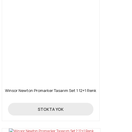
Winsor Newton Promarker Tasarım Set 1 12+1 Renk
390,00 TL
STOKTA YOK