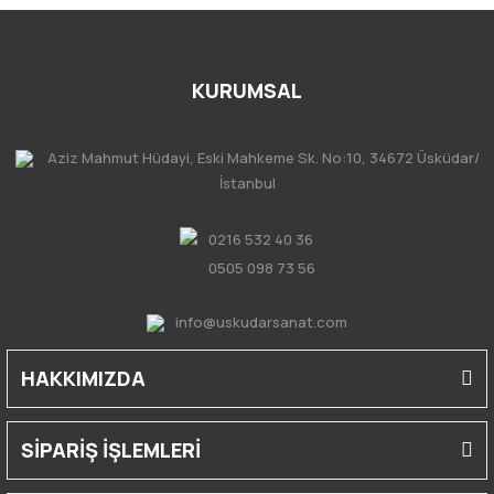
KURUMSAL
Aziz Mahmut Hüdayi, Eski Mahkeme Sk. No:10, 34672 Üsküdar/
İstanbul
0216 532 40 36
0505 098 73 56
info@uskudarsanat.com
HAKKIMIZDA
SİPARİŞ İŞLEMLERİ