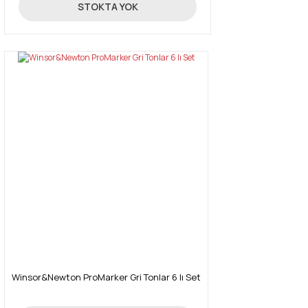
131,18 TL
STOKTA YOK
Winsor&Newton ProMarker Gri Tonlar 6 lı Set