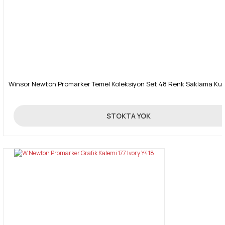
Winsor Newton Promarker Temel Koleksiyon Set 48 Renk Saklama Ku
1.250,00 TL
STOKTA YOK