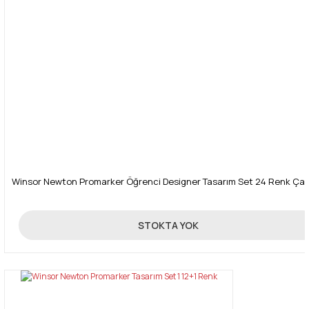
Gönder
Winsor Newton Promarker Öğrenci Designer Tasarım Set 24 Renk Çan
750,00 TL
STOKTA YOK