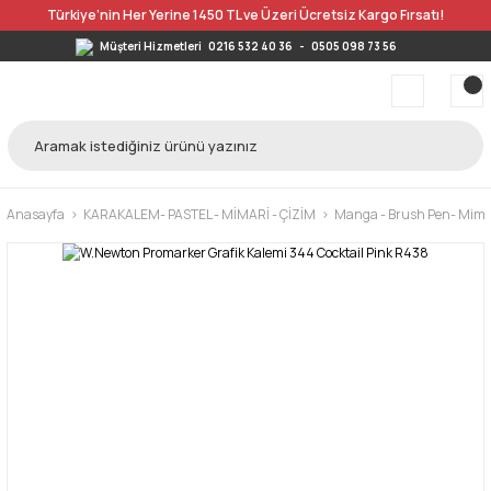
Türkiye’nin Her Yerine 1450 TL ve Üzeri Ücretsiz Kargo Fırsatı!
Müşteri Hizmetleri
0216 532 40 36
-
0505 098 73 56
Anasayfa
KARAKALEM- PASTEL - MİMARİ - ÇİZİM
Manga - Brush Pen- Mimar