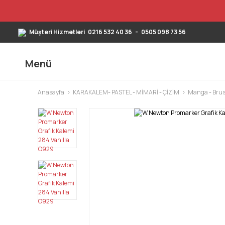
Müşteri Hizmetleri
0216 532 40 36
-
0505 098 73 56
Menü
Anasayfa
KARAKALEM- PASTEL - MİMARİ - ÇİZİM
Manga - Brus