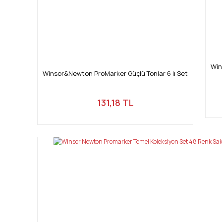
Win
Winsor&Newton ProMarker Güçlü Tonlar 6 lı Set
131,18 TL