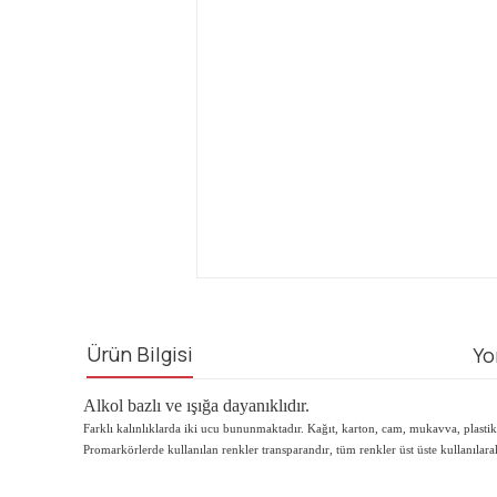
Ürün Bilgisi
Yo
Alkol bazlı ve ışığa dayanıklıdır.
Farklı kalınlıklarda iki ucu bununmaktadır. Kağıt, karton, cam, mukavva, plastik 
Promarkörlerde kullanılan renkler transparandır, tüm renkler üst üste kullanılarak sı