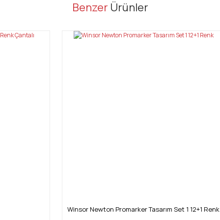
er konularda yetersiz gördüğünüz noktaları öneri formunu kullanarak tarafı
Benzer
Ürünler
Bu ürüne ilk yorumu siz yapın!
Yorum Yaz
Gönder
Winsor Newton Promarker Tasarım Set 1 12+1 Renk