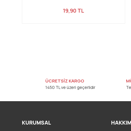
19,90 TL
ÜCRETSİZ KARGO
M
1450 TL ve üzeri geçerlidir
Te
KURUMSAL
HAKKIM