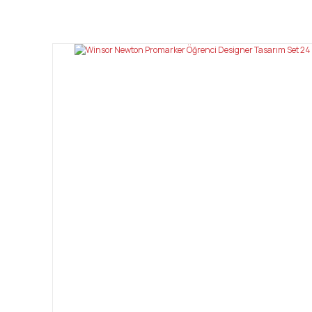
Bu ürünün fiyat bilgisi, resim, ürün açıklamalarında ve diğ
Görüş ve önerileriniz için teşekkür ederiz.
Ürün resmi kalitesiz, bozuk veya görüntülenemiyor.
Ürün açıklamasında eksik bilgiler bulunuyor.
Ürün bilgilerinde hatalar bulunuyor.
Ürün fiyatı diğer sitelerden daha pahalı.
Bu ürüne benzer farklı alternatifler olmalı.