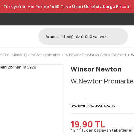
Türkiye’nin Her Yerine 1450 TL ve Üzeri Ücretsiz Kargo Fırsatı!
h Pen- Mimari Çizim Grafik Kalemleri
W.Newton ProMarker Grafik Kalemleri
W
Winsor Newton
W.Newton Promarker 
Stok Kodu:
884955042403
19,90 TL
* 2,41 TL den başlayan taksitlerle!!