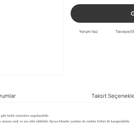
G
Yorum Yaz
Tavsiye E
rumlar
Taksit Seçenekle
gibi farklı yüzeylere uygulanabilir.
nırsız renk ve ton elde edilebilir. Ayrıca blender yardımı ile renkler birbiri ile karıştırılabilir.