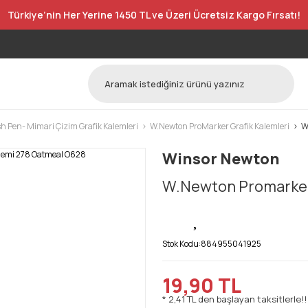
Türkiye’nin Her Yerine 1450 TL ve Üzeri Ücretsiz Kargo Fırsatı!
h Pen- Mimari Çizim Grafik Kalemleri
W.Newton ProMarker Grafik Kalemleri
W
Winsor Newton
W.Newton Promarker
Stok Kodu:
884955041925
19,90 TL
* 2,41 TL den başlayan taksitlerle!!