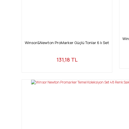
Win
Winsor&Newton ProMarker Güçlü Tonlar 6 lı Set
131,18 TL