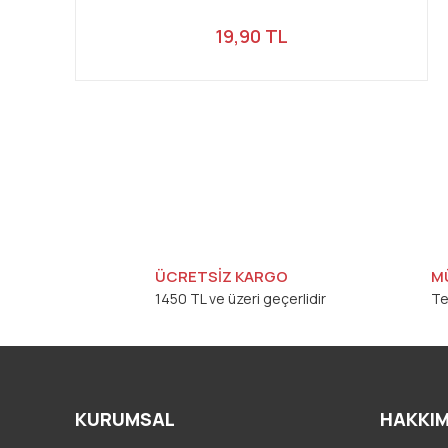
19,90 TL
ÜCRETSİZ KARGO
M
1450 TL ve üzeri geçerlidir
Te
KURUMSAL
HAKKIM