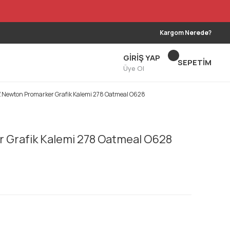
Kargom Nerede?
GİRİŞ YAP
SEPETİM
Üye Ol
.Newton Promarker Grafik Kalemi 278 Oatmeal O628
 Grafik Kalemi 278 Oatmeal O628