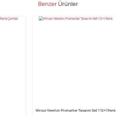
er konularda yetersiz gördüğünüz noktaları öneri formunu kullanarak tarafı
Benzer
Ürünler
Bu ürüne ilk yorumu siz yapın!
Yorum Yaz
Gönder
Winsor Newton Promarker Tasarım Set 1 12+1 Renk