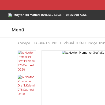
Müşteri Hizmetleri
0216 532 40 36
-
0505 098 73 56
Menü
Anasayfa
KARAKALEM- PASTEL - MİMARİ - ÇİZİM
Manga - Brus