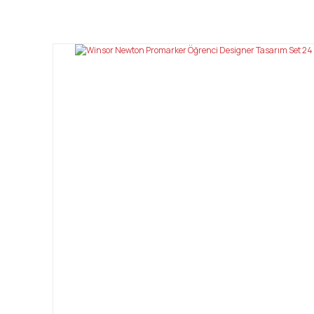
Bu ürünün fiyat bilgisi, resim, ürün açıklamalarında ve diğ
Görüş ve önerileriniz için teşekkür ederiz.
Ürün resmi kalitesiz, bozuk veya görüntülenemiyor.
Ürün açıklamasında eksik bilgiler bulunuyor.
Ürün bilgilerinde hatalar bulunuyor.
Ürün fiyatı diğer sitelerden daha pahalı.
Bu ürüne benzer farklı alternatifler olmalı.