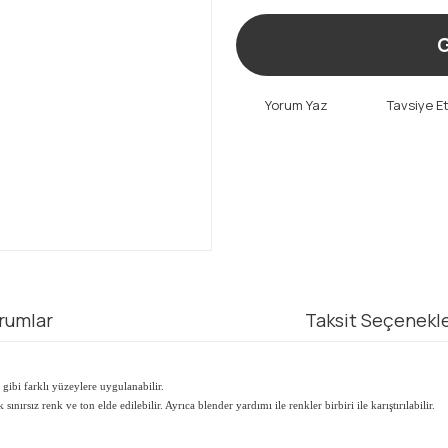
G
Yorum Yaz
Tavsiye E
rumlar
Taksit Seçenekle
gibi farklı yüzeylere uygulanabilir.
nırsız renk ve ton elde edilebilir. Ayrıca blender yardımı ile renkler birbiri ile karıştırılabilir.