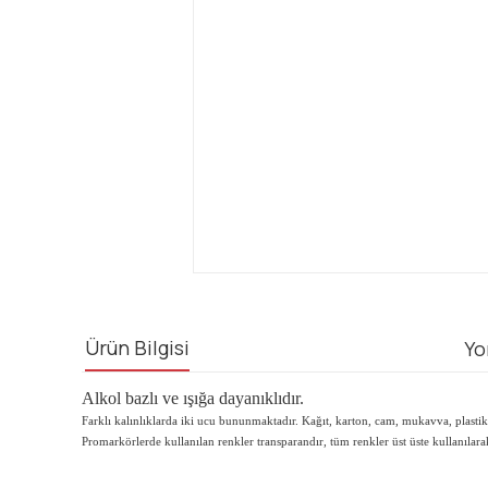
Ürün Bilgisi
Yo
Alkol bazlı ve ışığa dayanıklıdır.
Farklı kalınlıklarda iki ucu bununmaktadır. Kağıt, karton, cam, mukavva, plastik 
Promarkörlerde kullanılan renkler transparandır, tüm renkler üst üste kullanılarak sı