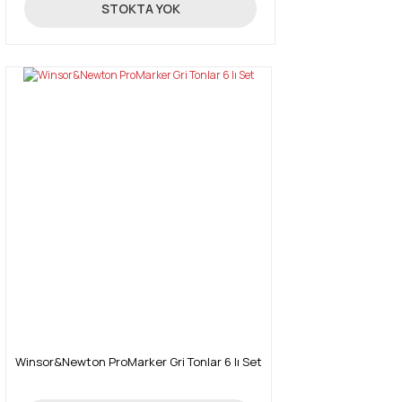
131,18 TL
STOKTA YOK
Winsor&Newton ProMarker Gri Tonlar 6 lı Set