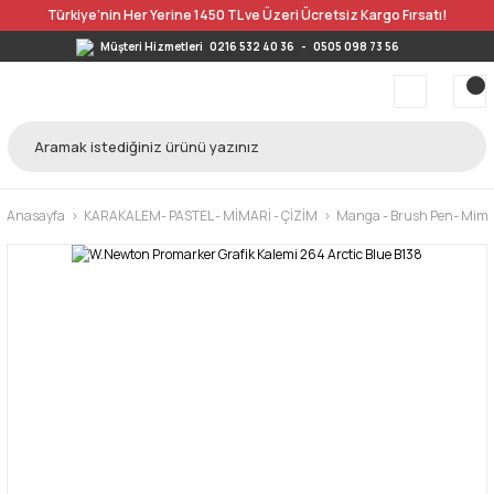
Türkiye’nin Her Yerine 1450 TL ve Üzeri Ücretsiz Kargo Fırsatı!
Müşteri Hizmetleri
0216 532 40 36
-
0505 098 73 56
Anasayfa
KARAKALEM- PASTEL - MİMARİ - ÇİZİM
Manga - Brush Pen- Mimar