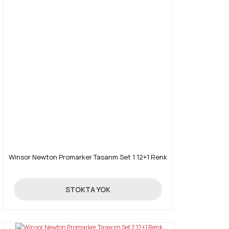
Winsor Newton Promarker Tasarım Set 1 12+1 Renk
390,00 TL
STOKTA YOK