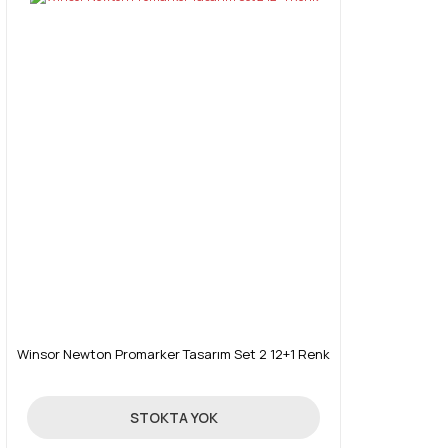
Winsor Newton Promarker Tasarım Set 2 12+1 Renk
214,30 TL
STOKTA YOK