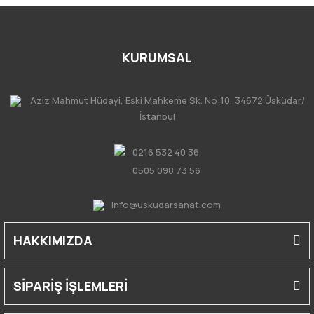
KURUMSAL
Aziz Mahmut Hüdayi, Eski Mahkeme Sk. No:10, 34672 Üsküdar/
İstanbul
0216 532 40 36
0505 098 73 56
info@uskudarsanat.com
HAKKIMIZDA
SİPARİŞ İŞLEMLERİ