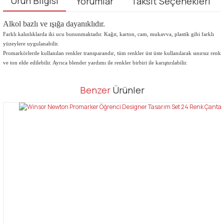
Ürün Bilgisi
Yorumlar
Taksit Seçenekleri
Alkol bazlı ve ışığa dayanıklıdır.
Farklı kalınlıklarda iki ucu bununmaktadır. Kağıt, karton, cam, mukavva, plastik gibi farklı
yüzeylere uygulanabilir.
Promarkörlerde kullanılan renkler transparandır, tüm renkler üst üste kullanılarak sınırsız renk
ve ton elde edilebilir. Ayrıca blender yardımı ile renkler birbiri ile karıştırılabilir.
Bu ürünün fiyat bilgisi, resim, ürün açıklamalarında ve diğer
Benzer
Ürünler
konularda yetersiz gördüğünüz noktaları öneri formunu kullanarak
Bu ürüne ilk yorumu siz yapın!
tarafımıza iletebilirsiniz.
Görüş ve önerileriniz için teşekkür ederiz.
Yorum Yaz
Ürün resmi kalitesiz, bozuk veya görüntülenemiyor.
Ürün açıklamasında eksik bilgiler bulunuyor.
Ürün bilgilerinde hatalar bulunuyor.
Ürün fiyatı diğer sitelerden daha pahalı.
Bu ürüne benzer farklı alternatifler olmalı.