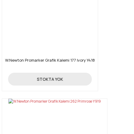
W.Newton Promarker Grafik Kalemi 177 Ivory Y418
19,90 TL
STOKTA YOK