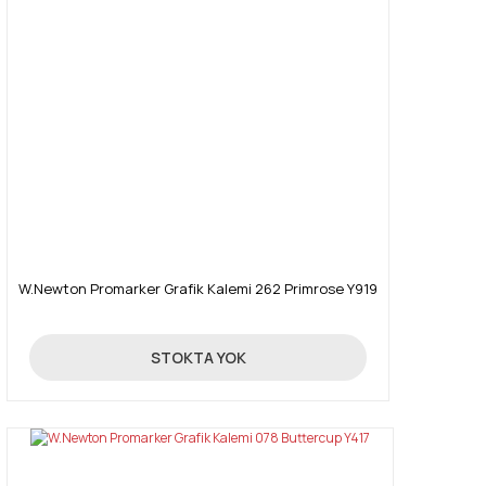
W.Newton Promarker Grafik Kalemi 262 Primrose Y919
19,90 TL
STOKTA YOK