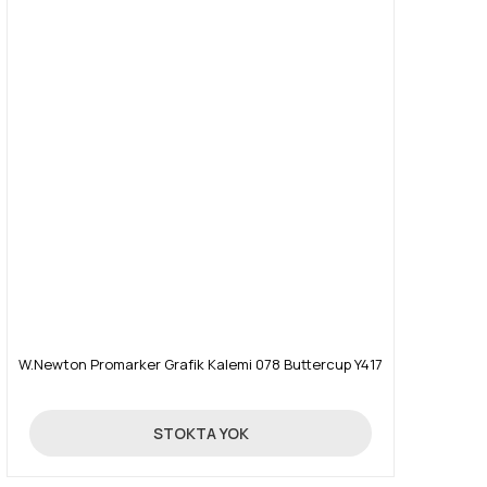
W.Newton Promarker Grafik Kalemi 078 Buttercup Y417
19,90 TL
STOKTA YOK