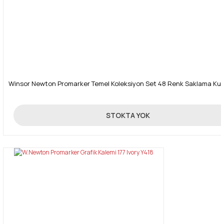
Winsor Newton Promarker Temel Koleksiyon Set 48 Renk Saklama Ku
1.250,00 TL
STOKTA YOK