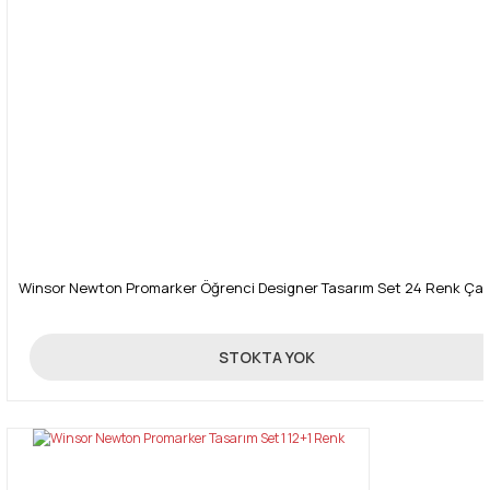
Gönder
Winsor Newton Promarker Öğrenci Designer Tasarım Set 24 Renk Çan
750,00 TL
STOKTA YOK