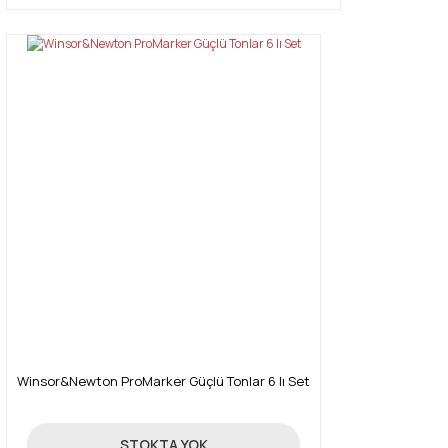
Winsor&Newton ProMarker Güçlü Tonlar 6 lı Set
131,18 TL
STOKTA YOK