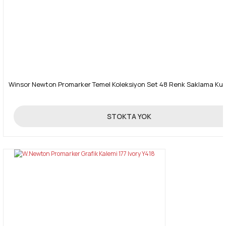
Winsor Newton Promarker Temel Koleksiyon Set 48 Renk Saklama Ku
1.250,00 TL
STOKTA YOK