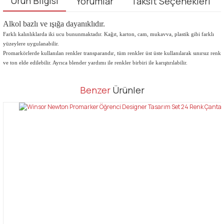
Ürün Bilgisi
Yorumlar
Taksit Seçenekleri
Alkol bazlı ve ışığa dayanıklıdır.
Farklı kalınlıklarda iki ucu bununmaktadır. Kağıt, karton, cam, mukavva, plastik gibi farklı
yüzeylere uygulanabilir.
Promarkörlerde kullanılan renkler transparandır, tüm renkler üst üste kullanılarak sınırsız renk
ve ton elde edilebilir. Ayrıca blender yardımı ile renkler birbiri ile karıştırılabilir.
Bu ürünün fiyat bilgisi, resim, ürün açıklamalarında ve diğer
Benzer
Ürünler
konularda yetersiz gördüğünüz noktaları öneri formunu kullanarak
Bu ürüne ilk yorumu siz yapın!
tarafımıza iletebilirsiniz.
Görüş ve önerileriniz için teşekkür ederiz.
Yorum Yaz
Ürün resmi kalitesiz, bozuk veya görüntülenemiyor.
Ürün açıklamasında eksik bilgiler bulunuyor.
Ürün bilgilerinde hatalar bulunuyor.
Ürün fiyatı diğer sitelerden daha pahalı.
Bu ürüne benzer farklı alternatifler olmalı.