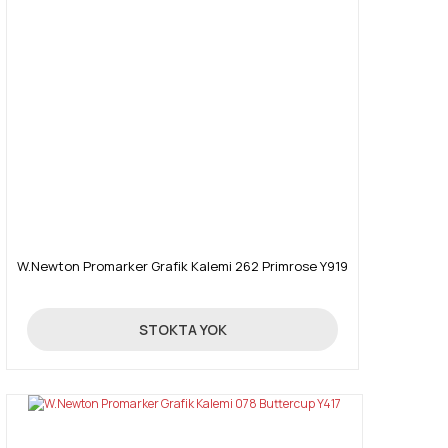
W.Newton Promarker Grafik Kalemi 262 Primrose Y919
19,90 TL
STOKTA YOK