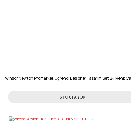
Gönder
Winsor Newton Promarker Öğrenci Designer Tasarım Set 24 Renk Çan
750,00 TL
STOKTA YOK