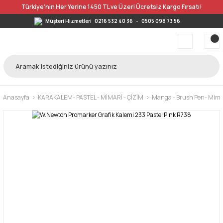
Türkiye’nin Her Yerine 1450 TL ve Üzeri Ücretsiz Kargo Fırsatı!
Müşteri Hizmetleri
0216 532 40 36
-
0505 098 73 56
Anasayfa
KARAKALEM- PASTEL - MİMARİ - ÇİZİM
Manga - Brush Pen- Mimar