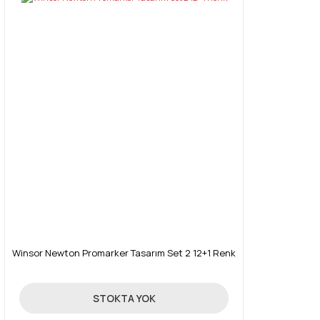
Winsor Newton Promarker Tasarım Set 2 12+1 Renk
214,30 TL
STOKTA YOK