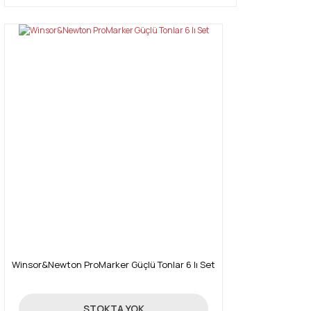
Winsor&Newton ProMarker Güçlü Tonlar 6 lı Set
131,18 TL
STOKTA YOK