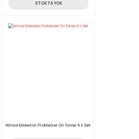
131,18 TL
STOKTA YOK
Winsor&Newton ProMarker Gri Tonlar 6 lı Set