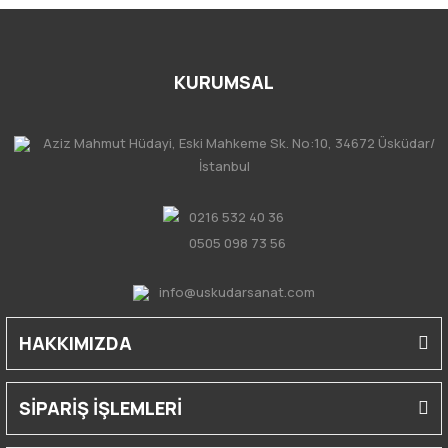
KURUMSAL
Aziz Mahmut Hüdayi, Eski Mahkeme Sk. No:10, 34672 Üsküdar/
İstanbul
0216 532 40 36
0505 098 73 56
info@uskudarsanat.com
HAKKIMIZDA
SİPARİŞ İŞLEMLERİ