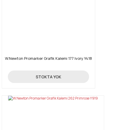
W.Newton Promarker Grafik Kalemi 177 Ivory Y418
19,90 TL
STOKTA YOK