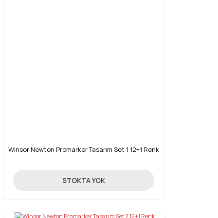
Winsor Newton Promarker Tasarım Set 1 12+1 Renk
390,00 TL
STOKTA YOK