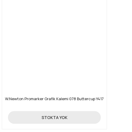
W.Newton Promarker Grafik Kalemi 078 Buttercup Y417
19,90 TL
STOKTA YOK