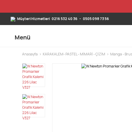
Müşteri Hizmetleri
0216 532 40 36
-
0505 098 73 56
Menü
Anasayfa
KARAKALEM- PASTEL - MİMARİ - ÇİZİM
Manga - Brus