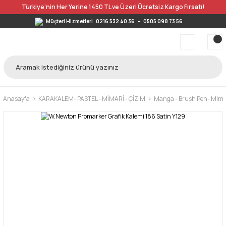
Türkiye’nin Her Yerine 1450 TL ve Üzeri Ücretsiz Kargo Fırsatı!
Müşteri Hizmetleri
0216 532 40 36
-
0505 098 73 56
Anasayfa
KARAKALEM- PASTEL - MİMARİ - ÇİZİM
Manga - Brush Pen- Mimar