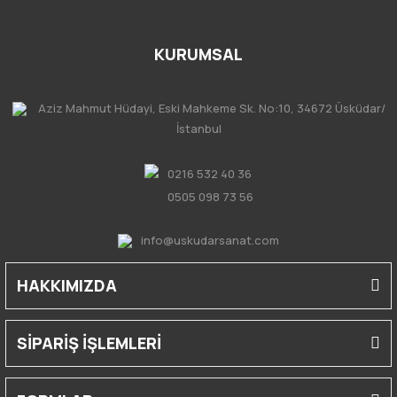
KURUMSAL
Aziz Mahmut Hüdayi, Eski Mahkeme Sk. No:10, 34672 Üsküdar/
İstanbul
0216 532 40 36
0505 098 73 56
info@uskudarsanat.com
HAKKIMIZDA
SİPARİŞ İŞLEMLERİ