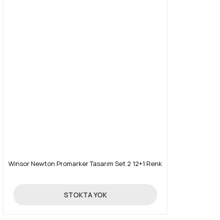
Winsor Newton Promarker Tasarım Set 2 12+1 Renk
214,30 TL
STOKTA YOK