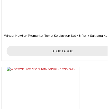
Winsor Newton Promarker Temel Koleksiyon Set 48 Renk Saklama Ku
1.250,00 TL
STOKTA YOK