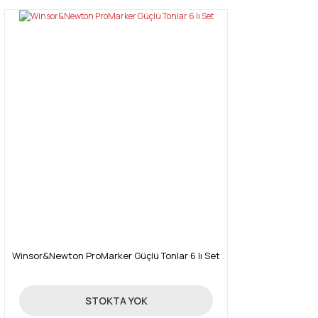
Winsor&Newton ProMarker Güçlü Tonlar 6 lı Set
131,18 TL
STOKTA YOK