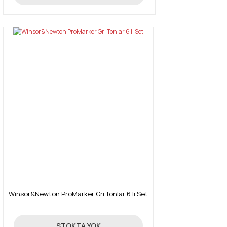
Winsor&Newton ProMarker Gri Tonlar 6 lı Set
129,00 TL
STOKTA YOK