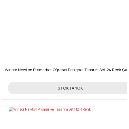
Gönder
Winsor Newton Promarker Öğrenci Designer Tasarım Set 24 Renk Çan
750,00 TL
STOKTA YOK