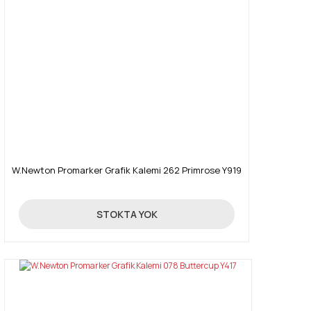
W.Newton Promarker Grafik Kalemi 262 Primrose Y919
19,90 TL
STOKTA YOK