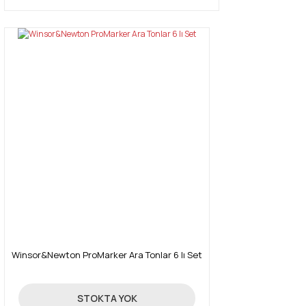
Winsor&Newton ProMarker Ara Tonlar 6 lı Set
131,18 TL
STOKTA YOK