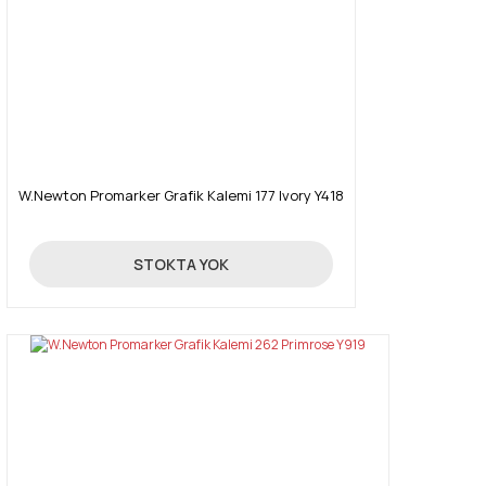
W.Newton Promarker Grafik Kalemi 177 Ivory Y418
19,90 TL
STOKTA YOK