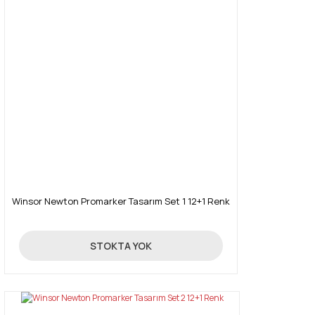
Winsor Newton Promarker Tasarım Set 1 12+1 Renk
390,00 TL
STOKTA YOK