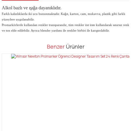
Alkol bazlı ve ışığa dayanıklıdır.
Farklı kalınlıklarda iki ucu bununmaktadır. Kağıt, karton, cam, mukavva, plastik gibi farklı
yüzeylere uygulanabilir.
Promarkörlerde kullanılan renkler transparandır, tüm renkler üst üste kullanılarak sınırsız renk
ve ton elde edilebilir. Ayrıca blender yardımı ile renkler birbiri ile karıştırılabilir.
Bu ürünün fiyat bilgisi, resim, ürün açıklamalarında ve diğer
Benzer
Ürünler
konularda yetersiz gördüğünüz noktaları öneri formunu kullanarak
Bu ürüne ilk yorumu siz yapın!
tarafımıza iletebilirsiniz.
Görüş ve önerileriniz için teşekkür ederiz.
Yorum Yaz
Ürün resmi kalitesiz, bozuk veya görüntülenemiyor.
Ürün açıklamasında eksik bilgiler bulunuyor.
Ürün bilgilerinde hatalar bulunuyor.
Ürün fiyatı diğer sitelerden daha pahalı.
Bu ürüne benzer farklı alternatifler olmalı.