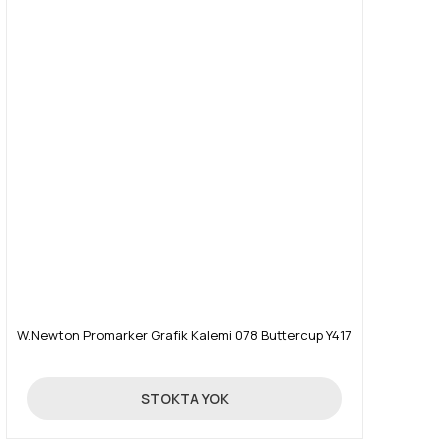
W.Newton Promarker Grafik Kalemi 078 Buttercup Y417
19,90 TL
STOKTA YOK