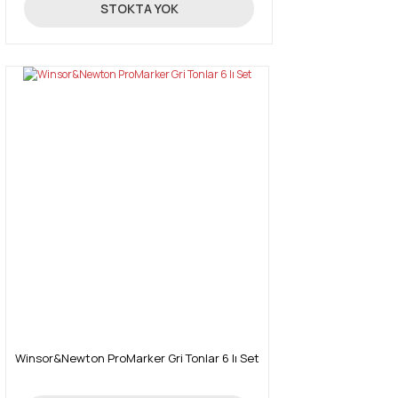
131,18 TL
STOKTA YOK
Winsor&Newton ProMarker Gri Tonlar 6 lı Set