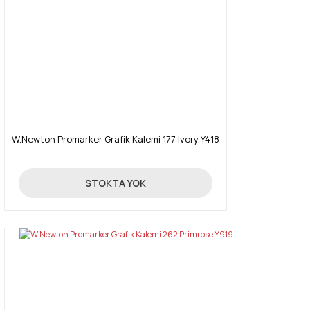
W.Newton Promarker Grafik Kalemi 177 Ivory Y418
19,90 TL
STOKTA YOK