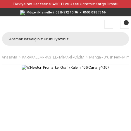
Türkiye’nin Her Yerine 1450 TL ve Üzeri Ücretsiz Kargo Fırsatı!
Müşteri Hizmetleri
0216 532 40 36
-
0505 098 73 56
Anasayfa
KARAKALEM- PASTEL - MİMARİ - ÇİZİM
Manga - Brush Pen- Mimar