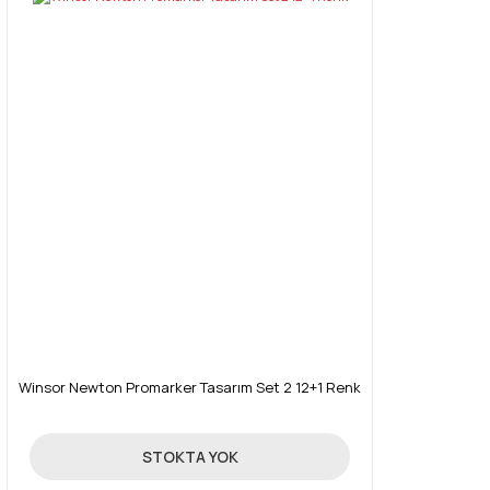
Winsor Newton Promarker Tasarım Set 2 12+1 Renk
214,30 TL
STOKTA YOK