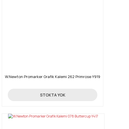
W.Newton Promarker Grafik Kalemi 262 Primrose Y919
19,90 TL
STOKTA YOK