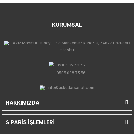
KURUMSAL
Aziz Mahmut Hüdayi, Eski Mahkeme Sk. No:10, 34672 Üsküdar/
İstanbul
0216 532 40 36
0505 098 73 56
info@uskudarsanat.com
HAKKIMIZDA
SİPARİŞ İŞLEMLERİ