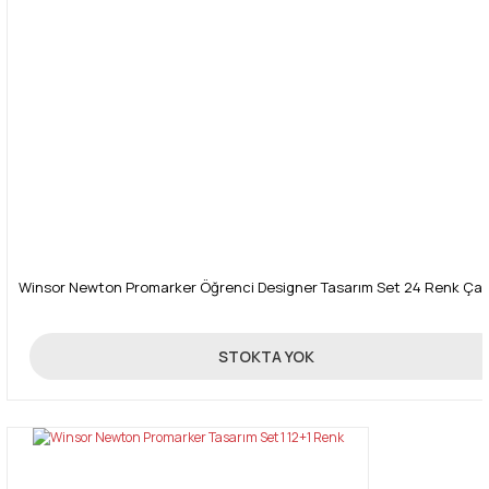
Gönder
Winsor Newton Promarker Öğrenci Designer Tasarım Set 24 Renk Çan
750,00 TL
STOKTA YOK