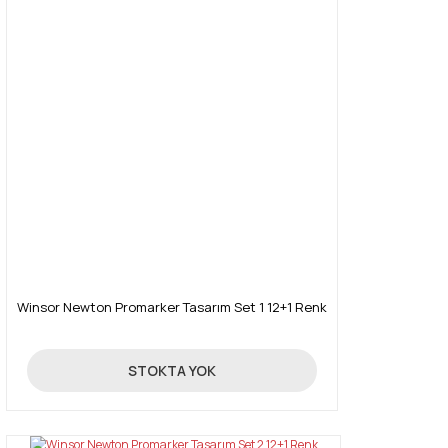
Winsor Newton Promarker Tasarım Set 1 12+1 Renk
390,00 TL
STOKTA YOK