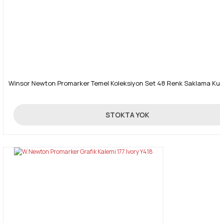
Winsor Newton Promarker Temel Koleksiyon Set 48 Renk Saklama Ku
1.250,00 TL
STOKTA YOK