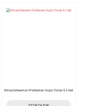
Winsor&Newton ProMarker Güçlü Tonlar 6 lı Set
131,18 TL
STOKTA YOK