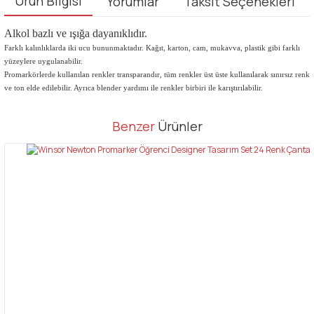
Ürün Bilgisi
Yorumlar
Taksit Seçenekleri
Alkol bazlı ve ışığa dayanıklıdır.
Farklı kalınlıklarda iki ucu bununmaktadır. Kağıt, karton, cam, mukavva, plastik gibi farklı
yüzeylere uygulanabilir.
Promarkörlerde kullanılan renkler transparandır, tüm renkler üst üste kullanılarak sınırsız renk
ve ton elde edilebilir. Ayrıca blender yardımı ile renkler birbiri ile karıştırılabilir.
Bu ürünün fiyat bilgisi, resim, ürün açıklamalarında ve diğer
Benzer
Ürünler
konularda yetersiz gördüğünüz noktaları öneri formunu kullanarak
Bu ürüne ilk yorumu siz yapın!
tarafımıza iletebilirsiniz.
Görüş ve önerileriniz için teşekkür ederiz.
Yorum Yaz
Ürün resmi kalitesiz, bozuk veya görüntülenemiyor.
Ürün açıklamasında eksik bilgiler bulunuyor.
Ürün bilgilerinde hatalar bulunuyor.
Ürün fiyatı diğer sitelerden daha pahalı.
Bu ürüne benzer farklı alternatifler olmalı.