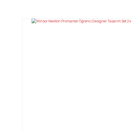
Bu ürünün fiyat bilgisi, resim, ürün açıklamalarında ve diğ
Görüş ve önerileriniz için teşekkür ederiz.
Ürün resmi kalitesiz, bozuk veya görüntülenemiyor.
Ürün açıklamasında eksik bilgiler bulunuyor.
Ürün bilgilerinde hatalar bulunuyor.
Ürün fiyatı diğer sitelerden daha pahalı.
Bu ürüne benzer farklı alternatifler olmalı.