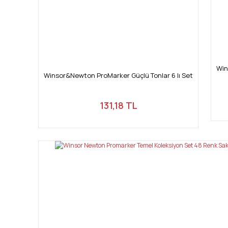
Win
Winsor&Newton ProMarker Güçlü Tonlar 6 lı Set
131,18 TL