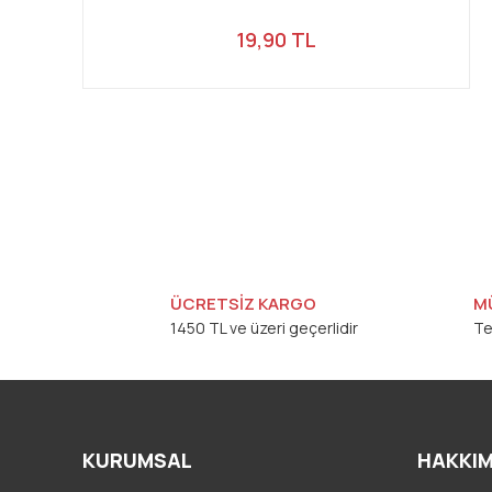
19,90 TL
ÜCRETSİZ KARGO
M
1450 TL ve üzeri geçerlidir
Te
KURUMSAL
HAKKIM