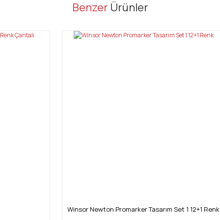
er konularda yetersiz gördüğünüz noktaları öneri formunu kullanarak tarafı
Benzer
Ürünler
Bu ürüne ilk yorumu siz yapın!
Yorum Yaz
Gönder
Winsor Newton Promarker Tasarım Set 1 12+1 Renk