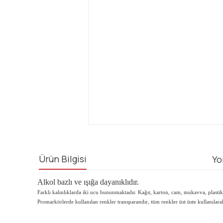
Ürün Bilgisi
Yo
Alkol bazlı ve ışığa dayanıklıdır.
Farklı kalınlıklarda iki ucu bununmaktadır. Kağıt, karton, cam, mukavva, plastik 
Promarkörlerde kullanılan renkler transparandır, tüm renkler üst üste kullanılarak sı