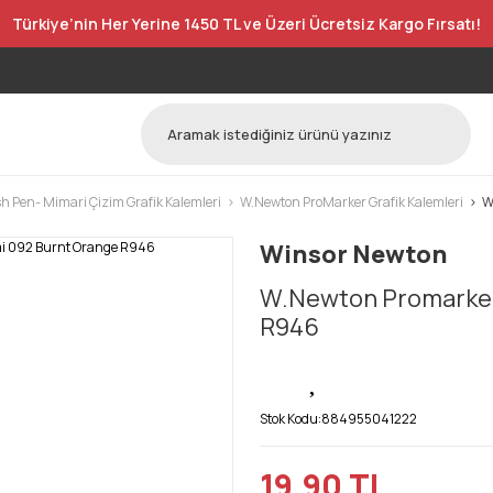
Türkiye’nin Her Yerine 1450 TL ve Üzeri Ücretsiz Kargo Fırsatı!
h Pen- Mimari Çizim Grafik Kalemleri
W.Newton ProMarker Grafik Kalemleri
W
Winsor Newton
W.Newton Promarker 
R946
Stok Kodu:
884955041222
19,90 TL