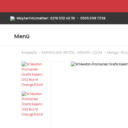
Müşteri Hizmetleri
0216 532 40 36
-
0505 098 73 56
Menü
Anasayfa
KARAKALEM- PASTEL - MİMARİ - ÇİZİM
Manga - Brus