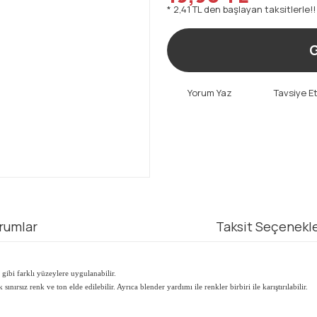
* 2,41 TL den başlayan taksitlerle!!
G
Yorum Yaz
Tavsiye E
rumlar
Taksit Seçenekle
gibi farklı yüzeylere uygulanabilir.
nırsız renk ve ton elde edilebilir. Ayrıca blender yardımı ile renkler birbiri ile karıştırılabilir.