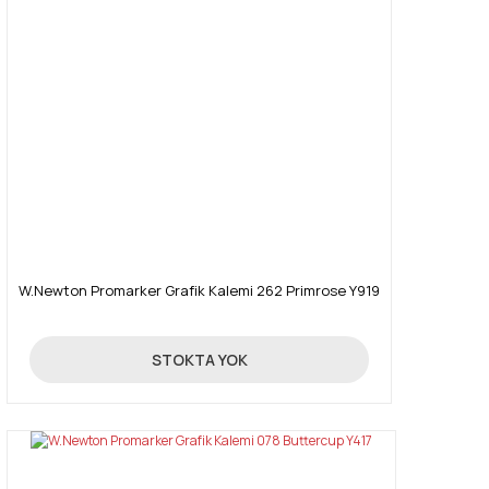
W.Newton Promarker Grafik Kalemi 262 Primrose Y919
19,90 TL
STOKTA YOK