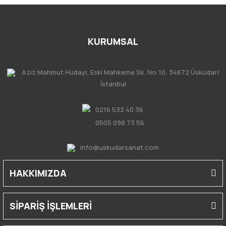
KURUMSAL
Aziz Mahmut Hüdayi, Eski Mahkeme Sk. No:10, 34672 Üsküdar/
İstanbul
0216 532 40 36
0505 098 73 56
info@uskudarsanat.com
HAKKIMIZDA
SİPARİŞ İŞLEMLERİ