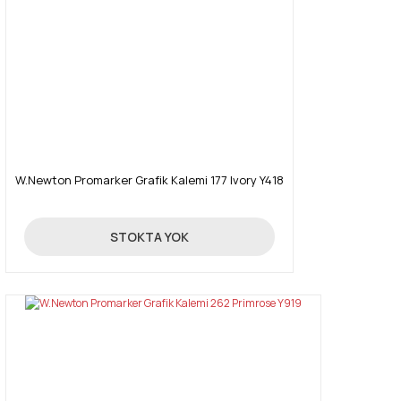
W.Newton Promarker Grafik Kalemi 177 Ivory Y418
19,90 TL
STOKTA YOK