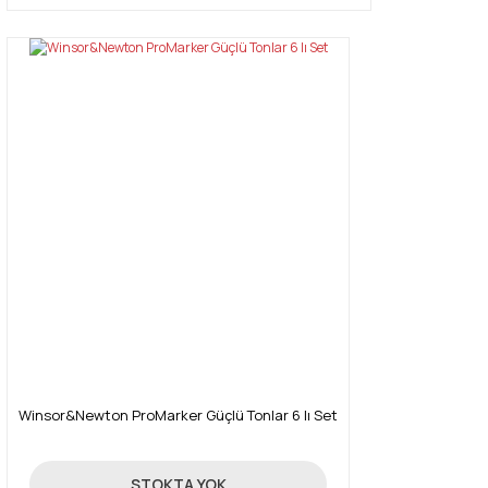
Winsor&Newton ProMarker Güçlü Tonlar 6 lı Set
131,18 TL
STOKTA YOK