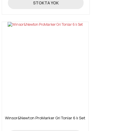
131,18 TL
STOKTA YOK
Winsor&Newton ProMarker Gri Tonlar 6 lı Set