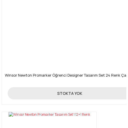
Gönder
Winsor Newton Promarker Öğrenci Designer Tasarım Set 24 Renk Çan
750,00 TL
STOKTA YOK