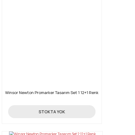
Winsor Newton Promarker Tasarım Set 1 12+1 Renk
390,00 TL
STOKTA YOK