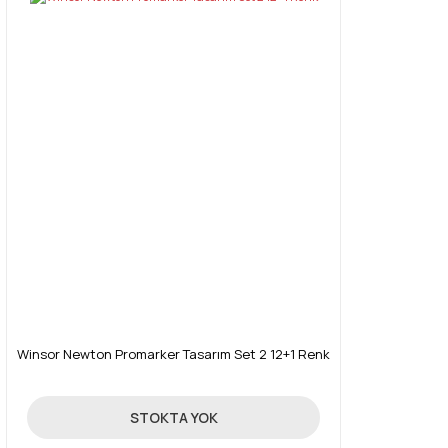
Winsor Newton Promarker Tasarım Set 2 12+1 Renk
214,30 TL
STOKTA YOK