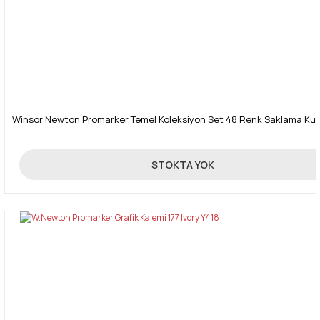
Winsor Newton Promarker Temel Koleksiyon Set 48 Renk Saklama Ku
1.250,00 TL
STOKTA YOK