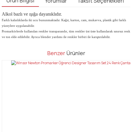
Ürün Bilgisi
Yorumlar
Taksit Seçenekleri
Alkol bazlı ve ışığa dayanıklıdır.
Farklı kalınlıklarda iki ucu bununmaktadır. Kağıt, karton, cam, mukavva, plastik gibi farklı
yüzeylere uygulanabilir.
Promarkörlerde kullanılan renkler transparandır, tüm renkler üst üste kullanılarak sınırsız renk
ve ton elde edilebilir. Ayrıca blender yardımı ile renkler birbiri ile karıştırılabilir.
Bu ürünün fiyat bilgisi, resim, ürün açıklamalarında ve diğer
Benzer
Ürünler
konularda yetersiz gördüğünüz noktaları öneri formunu kullanarak
Bu ürüne ilk yorumu siz yapın!
tarafımıza iletebilirsiniz.
Görüş ve önerileriniz için teşekkür ederiz.
Yorum Yaz
Ürün resmi kalitesiz, bozuk veya görüntülenemiyor.
Ürün açıklamasında eksik bilgiler bulunuyor.
Ürün bilgilerinde hatalar bulunuyor.
Ürün fiyatı diğer sitelerden daha pahalı.
Bu ürüne benzer farklı alternatifler olmalı.