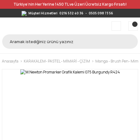
Türkiye’nin Her Yerine 1450 TL ve Üzeri Ücretsiz Kargo Fırsatı!
Müşteri Hizmetleri
0216 532 40 36
-
0505 098 73 56
Anasayfa
KARAKALEM- PASTEL - MİMARİ - ÇİZİM
Manga - Brush Pen- Mimar