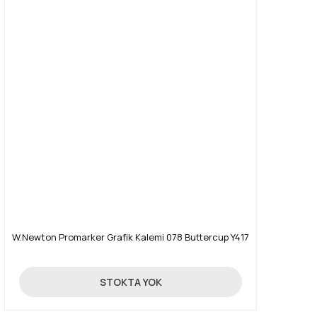
W.Newton Promarker Grafik Kalemi 078 Buttercup Y417
19,90 TL
STOKTA YOK