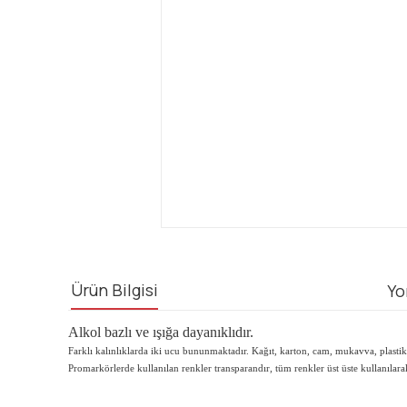
Ürün Bilgisi
Yo
Alkol bazlı ve ışığa dayanıklıdır.
Farklı kalınlıklarda iki ucu bununmaktadır. Kağıt, karton, cam, mukavva, plastik 
Promarkörlerde kullanılan renkler transparandır, tüm renkler üst üste kullanılarak sı