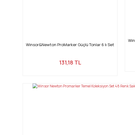
Win
Winsor&Newton ProMarker Güçlü Tonlar 6 lı Set
131,18 TL