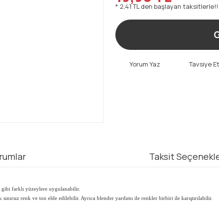
* 2,41 TL den başlayan taksitlerle!!
G
Yorum Yaz
Tavsiye E
rumlar
Taksit Seçenekle
gibi farklı yüzeylere uygulanabilir.
nırsız renk ve ton elde edilebilir. Ayrıca blender yardımı ile renkler birbiri ile karıştırılabilir.