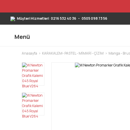
Müşteri Hizmetleri
0216 532 40 36
-
0505 098 73 56
Menü
Anasayfa
KARAKALEM- PASTEL - MİMARİ - ÇİZİM
Manga - Brus