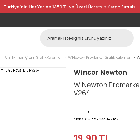
Türkiye’nin Her Yerine 1450 TL ve Üzeri Ücretsiz Kargo Fırsatı!
h Pen- Mimari Çizim Grafik Kalemleri
W.Newton ProMarker Grafik Kalemleri
W
Winsor Newton
W.Newton Promarker 
V264
Stok Kodu:
884955042182
19,90 TL