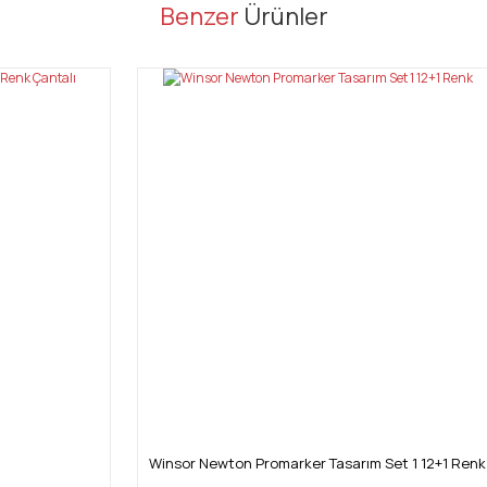
er konularda yetersiz gördüğünüz noktaları öneri formunu kullanarak tarafı
Benzer
Ürünler
Bu ürüne ilk yorumu siz yapın!
Yorum Yaz
Gönder
Winsor Newton Promarker Tasarım Set 1 12+1 Renk