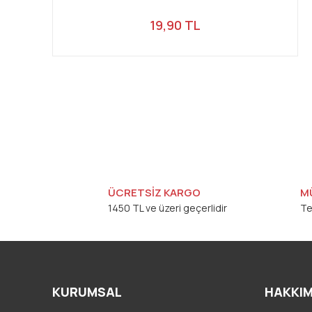
19,90 TL
ÜCRETSİZ KARGO
M
1450 TL ve üzeri geçerlidir
Te
KURUMSAL
HAKKIM