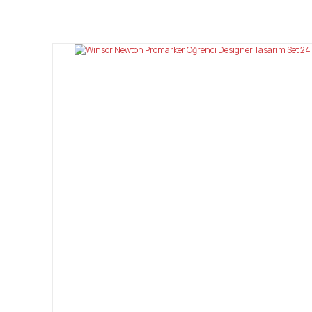
Bu ürünün fiyat bilgisi, resim, ürün açıklamalarında ve diğ
Görüş ve önerileriniz için teşekkür ederiz.
Ürün resmi kalitesiz, bozuk veya görüntülenemiyor.
Ürün açıklamasında eksik bilgiler bulunuyor.
Ürün bilgilerinde hatalar bulunuyor.
Ürün fiyatı diğer sitelerden daha pahalı.
Bu ürüne benzer farklı alternatifler olmalı.