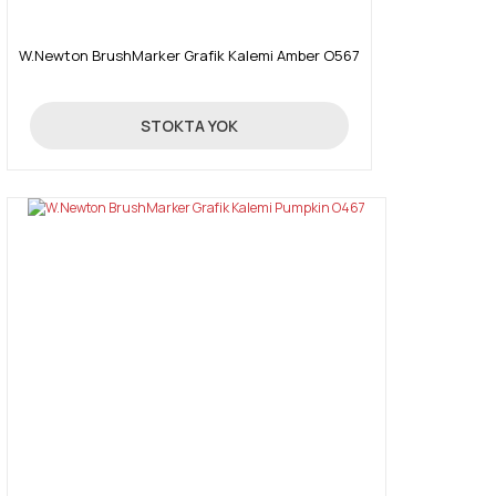
W.Newton BrushMarker Grafik Kalemi Amber O567
19,90 TL
STOKTA YOK