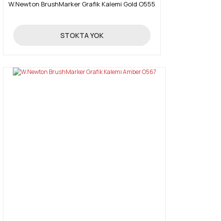
W.Newton BrushMarker Grafik Kalemi Gold O555
19,90 TL
STOKTA YOK