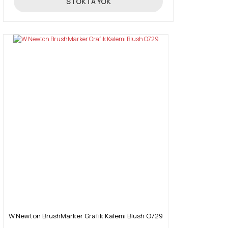
STOKTA YOK
W.Newton BrushMarker Grafik Kalemi Blush O729