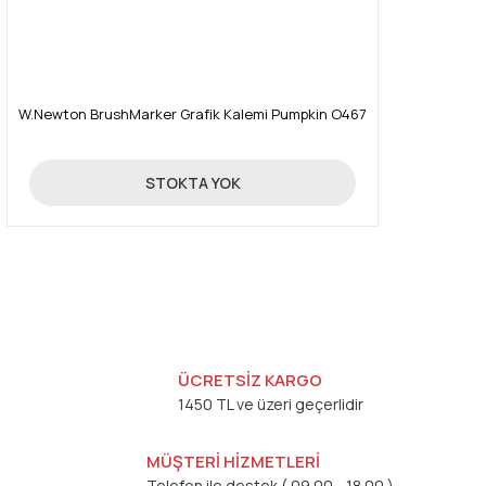
W.Newton BrushMarker Grafik Kalemi Pumpkin O467
19,90 TL
STOKTA YOK
ÜCRETSİZ KARGO
1450 TL ve üzeri geçerlidir
MÜŞTERİ HİZMETLERİ
Telefon ile destek ( 09.00 - 18.00 )