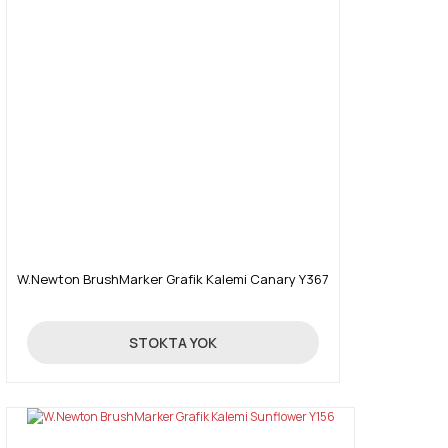
W.Newton BrushMarker Grafik Kalemi Canary Y367
19,90 TL
STOKTA YOK