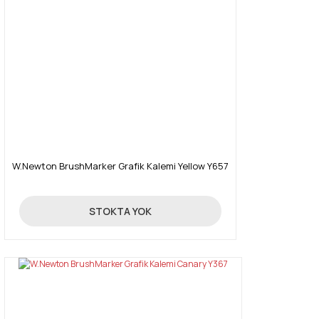
W.Newton BrushMarker Grafik Kalemi Yellow Y657
19,90 TL
STOKTA YOK