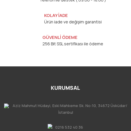
KOLAY İADE
Ürün iade ve değişim garantisi
GÜVENLİ ÖDEME
256 Bit SSL sertifikası ile ödeme
KURUMSAL
Aziz Mahmut Hüdayi, Eski Mahkeme Sk. No:10, 34672 Üsküdar/
İstanbul
0216 532 40 36