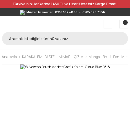
Türkiye’nin Her Yerine 1450 TL ve Üzeri Ücretsiz Kargo Fırsatı!
Müşteri Hizmetleri
0216 532 40 36
-
0505 098 73 56
Anasayfa
KARAKALEM- PASTEL - MİMARİ - ÇİZİM
Manga - Brush Pen- Mimar