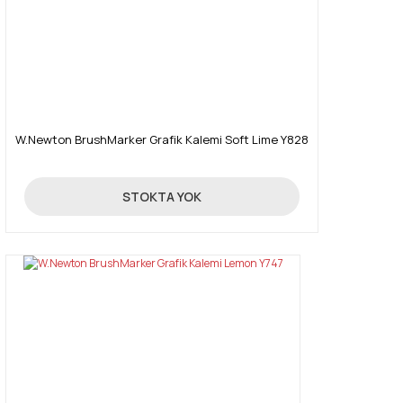
Gönder
W.Newton BrushMarker Grafik Kalemi Soft Lime Y828
19,90 TL
STOKTA YOK