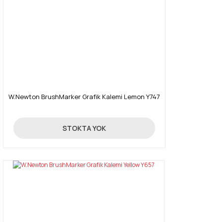
W.Newton BrushMarker Grafik Kalemi Lemon Y747
19,90 TL
STOKTA YOK