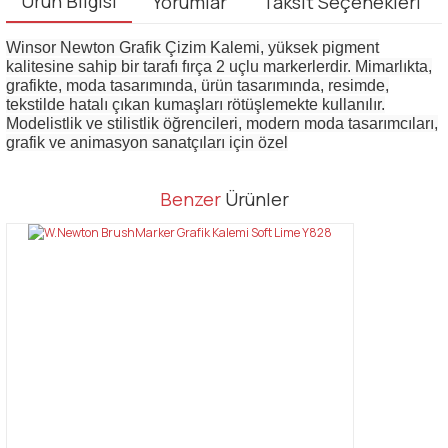
Ürün Bilgisi
Yorumlar
Taksit Seçenekleri
Winsor Newton Grafik Çizim Kalemi, yüksek pigment
kalitesine sahip bir tarafı fırça 2 uçlu markerlerdir. Mimarlıkta,
grafikte, moda tasarımında, ürün tasarımında, resimde,
tekstilde hatalı çıkan kumaşları rötüşlemekte kullanılır.
Modelistlik ve stilistlik öğrencileri, modern moda tasarımcıları,
grafik ve animasyon sanatçıları için özel
Bu ürünün fiyat bilgisi, resim, ürün açıklamalarında ve diğer
Benzer
Ürünler
konularda yetersiz gördüğünüz noktaları öneri formunu kullanarak
Bu ürüne ilk yorumu siz yapın!
tarafımıza iletebilirsiniz.
Görüş ve önerileriniz için teşekkür ederiz.
Yorum Yaz
Ürün resmi kalitesiz, bozuk veya görüntülenemiyor.
Ürün açıklamasında eksik bilgiler bulunuyor.
Ürün bilgilerinde hatalar bulunuyor.
Ürün fiyatı diğer sitelerden daha pahalı.
Bu ürüne benzer farklı alternatifler olmalı.