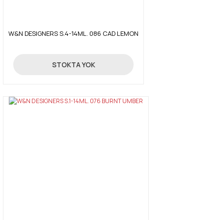
W&N DESIGNERS S.4-14ML. 086 CAD LEMON
Gönder
99,00 TL
STOKTA YOK