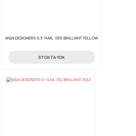
W&N DESIGNERS S.3-14ML. 055 BRILLIANT YELLOW
99,00 TL
STOKTA YOK