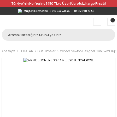
Türkiye’nin Her Yerine 1450 TL ve Üzeri Ücretsiz Kargo Fırsatı!
Müşteri Hizmetleri
0216 532 40 36
-
0505 098 73 56
Anasayfa
BOYALAR
Guaj Boyalar
Winsor Newton Designer Guaj 14ml Tüp