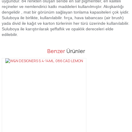
uygundur. 84 renkten oluşan seride en saf pigmentler, en kaliteli
reçineler ve nemlendirici katkı maddeleri kullanılmıştır. Akışkanlığı
dengelidir , mat bir görünüm sağlayan tonlama kapasiteleri çok iyidir.
Suluboya ile birlikte, kullanılabilir. fırça, hava tabancası (air brush)
yada divid ile kağıt ve karton türlerinin her türü üzerinde kullanılabilir.
Suluboya ile karıştırılarak şeffaflık ve opaklık dereceleri elde
edilebilir.
Bu ürünün fiyat bilgisi, resim, ürün açıklamalarında ve diğer
Benzer
Ürünler
konularda yetersiz gördüğünüz noktaları öneri formunu kullanarak
Bu ürüne ilk yorumu siz yapın!
tarafımıza iletebilirsiniz.
Görüş ve önerileriniz için teşekkür ederiz.
Yorum Yaz
Ürün resmi kalitesiz, bozuk veya görüntülenemiyor.
Ürün açıklamasında eksik bilgiler bulunuyor.
Ürün bilgilerinde hatalar bulunuyor.
Ürün fiyatı diğer sitelerden daha pahalı.
Bu ürüne benzer farklı alternatifler olmalı.