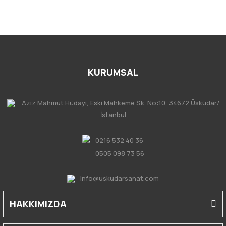
KURUMSAL
Aziz Mahmut Hüdayi, Eski Mahkeme Sk. No:10, 34672 Üsküdar/
İstanbul
0216 532 40 36
0505 098 73 56
info@uskudarsanat.com
HAKKIMIZDA