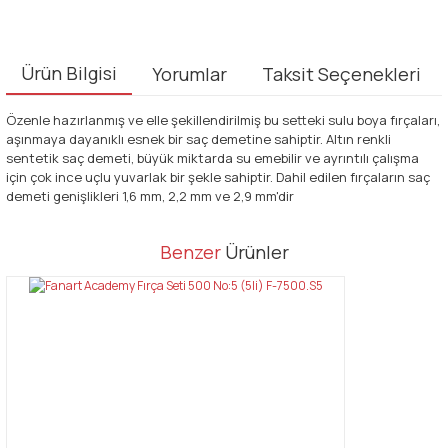
Ürün Bilgisi
Yorumlar
Taksit Seçenekleri
Özenle hazırlanmış ve elle şekillendirilmiş bu setteki sulu boya fırçaları,
aşınmaya dayanıklı esnek bir saç demetine sahiptir. Altın renkli
sentetik saç demeti, büyük miktarda su emebilir ve ayrıntılı çalışma
için çok ince uçlu yuvarlak bir şekle sahiptir. Dahil edilen fırçaların saç
demeti genişlikleri 1,6 mm, 2,2 mm ve 2,9 mm'dir
Bu ürünün fiyat bilgisi, resim, ürün açıklamalarında ve diğer
Benzer
Ürünler
konularda yetersiz gördüğünüz noktaları öneri formunu kullanarak
Bu ürüne ilk yorumu siz yapın!
tarafımıza iletebilirsiniz.
Görüş ve önerileriniz için teşekkür ederiz.
Yorum Yaz
Ürün resmi kalitesiz, bozuk veya görüntülenemiyor.
Ürün açıklamasında eksik bilgiler bulunuyor.
Ürün bilgilerinde hatalar bulunuyor.
Ürün fiyatı diğer sitelerden daha pahalı.