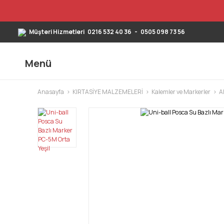
Müşteri Hizmetleri
0216 532 40 36
-
0505 098 73 56
Menü
Anasayfa
KIRTASİYE MALZEMELERİ
Kalemler ve Markerler
A