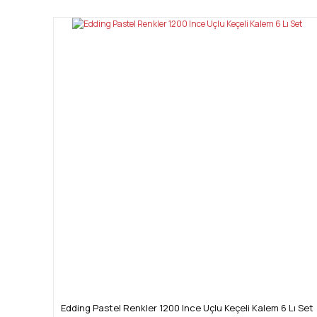
Ürün resmi kalitesiz, bozuk veya görüntülenemiyor.
Ürün açıklamasında eksik bilgiler bulunuyor.
Ürün bilgilerinde hatalar bulunuyor.
Ürün fiyatı diğer sitelerden daha pahalı.
Bu ürüne benzer farklı alternatifler olmalı.
Edding Pastel Renkler 1200 Ince Uçlu Keçeli Kalem 6 Lı Set