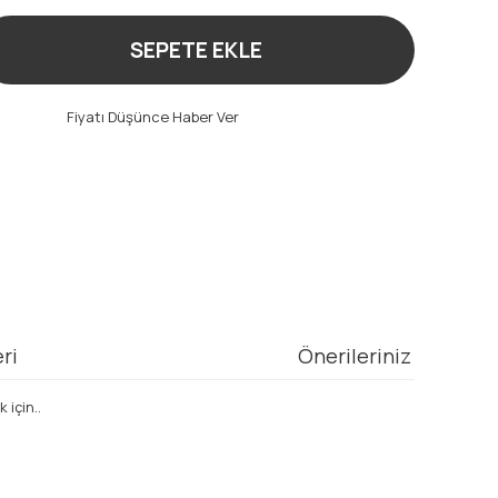
SEPETE EKLE
t
Fiyatı Düşünce Haber Ver
ri
Önerileriniz
için..
mıza iletebilirsiniz.