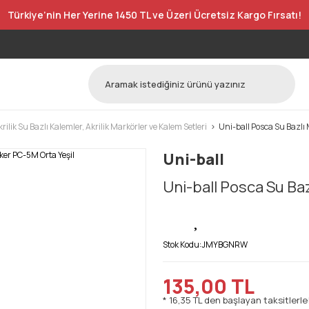
Türkiye’nin Her Yerine 1450 TL ve Üzeri Ücretsiz Kargo Fırsatı!
krilik Su Bazlı Kalemler, Akrilik Markörler ve Kalem Setleri
Uni-ball Posca Su Bazlı
Uni-ball
Uni-ball Posca Su Ba
Stok Kodu:
JMYBGNRW
135,00 TL
* 16,35 TL den başlayan taksitlerle