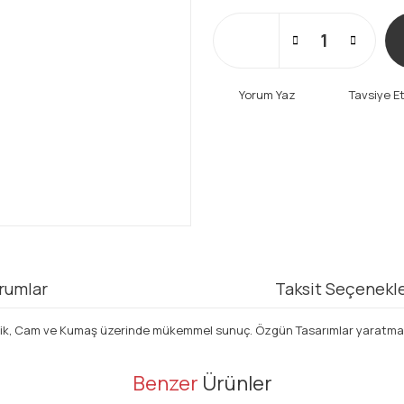
Yorum Yaz
Tavsiye E
rumlar
Taksit Seçenekle
astik, Cam ve Kumaş üzerinde mükemmel sunuç. Özgün Tasarımlar yaratmak 
er konularda yetersiz gördüğünüz noktaları öneri formunu kullanarak tarafı
Benzer
Ürünler
Bu ürüne ilk yorumu siz yapın!