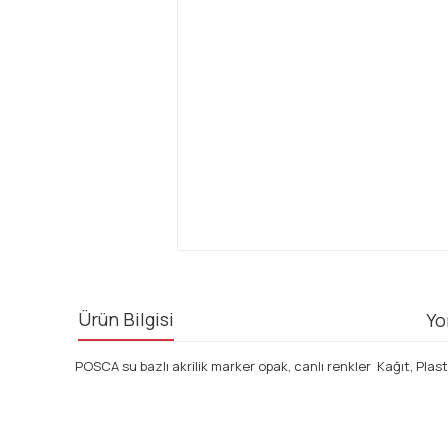
Ürün Bilgisi
Yo
POSCA su bazlı akrilik marker opak, canlı renkler Kağıt, Pl
Bu ürünün fiyat bilgisi, resim, ürün açıklamalarında ve diğ
Görüş ve önerileriniz için teşekkür ederiz.