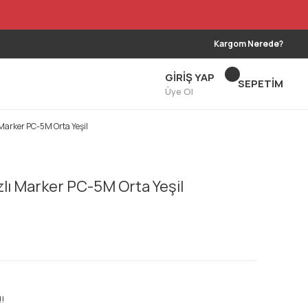
Kargom Nerede?
GİRİŞ YAP
SEPETİM
Üye Ol
 Marker PC-5M Orta Yeşil
zlı Marker PC-5M Orta Yeşil
!!