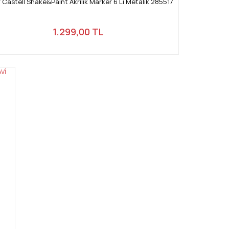
 Castell Shake&Paint Akrilik Marker 6 Lı Metalik 285517
1.299,00 TL