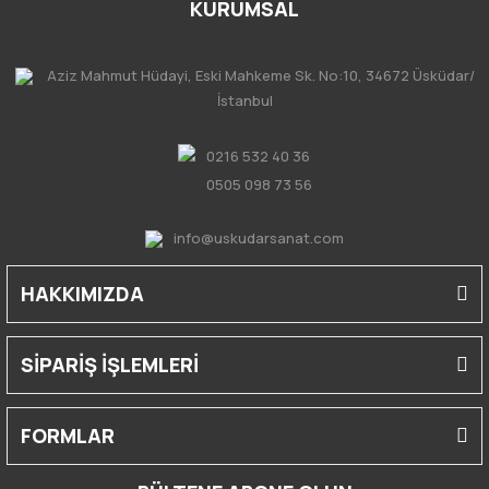
KURUMSAL
Aziz Mahmut Hüdayi, Eski Mahkeme Sk. No:10, 34672 Üsküdar/
İstanbul
0216 532 40 36
0505 098 73 56
info@uskudarsanat.com
HAKKIMIZDA
SİPARİŞ İŞLEMLERİ
FORMLAR