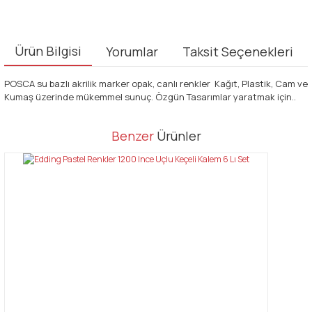
Ürün Bilgisi
Yorumlar
Taksit Seçenekleri
POSCA su bazlı akrilik marker opak, canlı renkler Kağıt, Plastik, Cam ve
Kumaş üzerinde mükemmel sunuç. Özgün Tasarımlar yaratmak için..
Bu ürünün fiyat bilgisi, resim, ürün açıklamalarında ve diğer
Benzer
Ürünler
konularda yetersiz gördüğünüz noktaları öneri formunu kullanarak
Bu ürüne ilk yorumu siz yapın!
tarafımıza iletebilirsiniz.
Görüş ve önerileriniz için teşekkür ederiz.
Yorum Yaz
Ürün resmi kalitesiz, bozuk veya görüntülenemiyor.
Ürün açıklamasında eksik bilgiler bulunuyor.
Ürün bilgilerinde hatalar bulunuyor.
Ürün fiyatı diğer sitelerden daha pahalı.
Bu ürüne benzer farklı alternatifler olmalı.