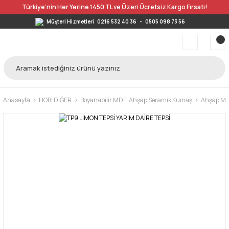
Türkiye’nin Her Yerine 1450 TL ve Üzeri Ücretsiz Kargo Fırsatı!
Müşteri Hizmetleri
0216 532 40 36
-
0505 098 73 56
Anasayfa
HOBİ DİĞER
Boyanabilir MDF-Ahşap Seramik Kumaş
Ahşap MDF