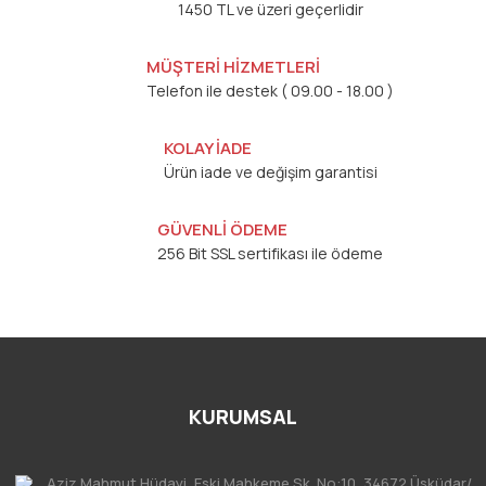
1450 TL ve üzeri geçerlidir
MÜŞTERİ HİZMETLERİ
Telefon ile destek ( 09.00 - 18.00 )
KOLAY İADE
Ürün iade ve değişim garantisi
GÜVENLİ ÖDEME
256 Bit SSL sertifikası ile ödeme
KURUMSAL
Aziz Mahmut Hüdayi, Eski Mahkeme Sk. No:10, 34672 Üsküdar/