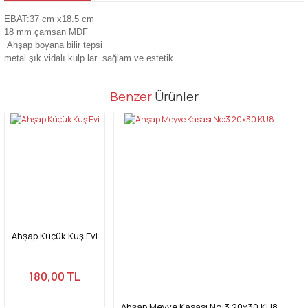
EBAT:37 cm x18.5 cm
18 mm çamsan MDF
Ahşap boyana bilir tepsi
metal şık vidalı kulp lar sağlam ve estetik
Bu ürünün fiyat bilgisi, resim, ürün açıklamalarında ve diğer
Benzer
Ürünler
konularda yetersiz gördüğünüz noktaları öneri formunu kullanarak
Bu ürüne ilk yorumu siz yapın!
tarafımıza iletebilirsiniz.
Görüş ve önerileriniz için teşekkür ederiz.
Yorum Yaz
Ürün resmi kalitesiz, bozuk veya görüntülenemiyor.
Ürün açıklamasında eksik bilgiler bulunuyor.
Ürün bilgilerinde hatalar bulunuyor.
Ürün fiyatı diğer sitelerden daha pahalı.
Ahşap Küçük Kuş Evi
Bu ürüne benzer farklı alternatifler olmalı.
180,00 TL
Ahşap Meyve Kasası No:3 20x30 KU8