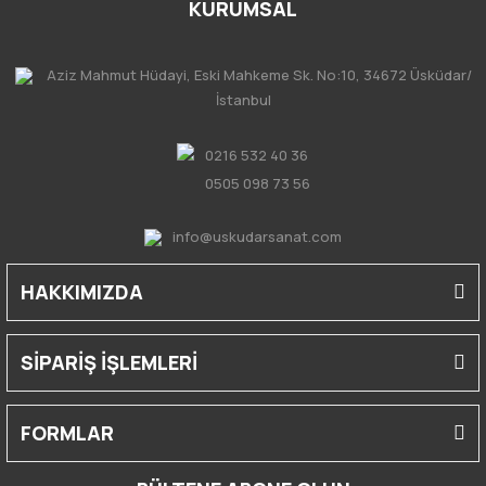
KURUMSAL
Aziz Mahmut Hüdayi, Eski Mahkeme Sk. No:10, 34672 Üsküdar/
İstanbul
0216 532 40 36
0505 098 73 56
info@uskudarsanat.com
HAKKIMIZDA
SİPARİŞ İŞLEMLERİ
FORMLAR