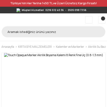
Türkiye’nin Her Yerine 1450 TL ve Üzeri Ücretsiz Kargo Fırsatı!
Müşteri Hizmetleri
0216 532 40 36
-
0505 098 73 56
Anasayfa
KIRTASİYE MALZEMELERİ
Kalemler ve Markerler
Akrilik Su Bazl